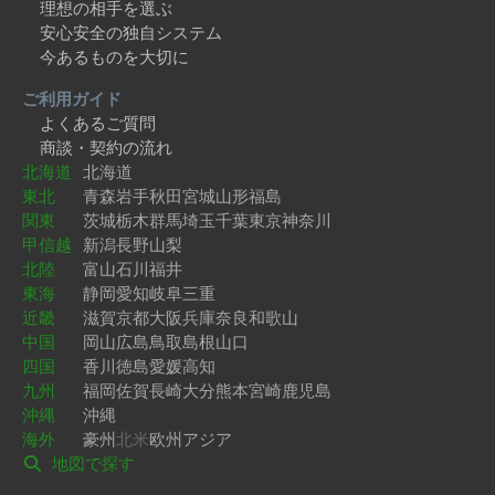
理想の相手を選ぶ
安心安全の独自システム
今あるものを大切に
ご利用ガイド
よくあるご質問
商談・契約の流れ
北海道
北海道
東北
青森
岩手
秋田
宮城
山形
福島
関東
茨城
栃木
群馬
埼玉
千葉
東京
神奈川
甲信越
新潟
長野
山梨
北陸
富山
石川
福井
東海
静岡
愛知
岐阜
三重
近畿
滋賀
京都
大阪
兵庫
奈良
和歌山
中国
岡山
広島
鳥取
島根
山口
四国
香川
徳島
愛媛
高知
九州
福岡
佐賀
長崎
大分
熊本
宮崎
鹿児島
沖縄
沖縄
海外
豪州
北米
欧州
アジア
地図で探す