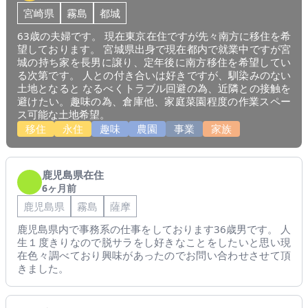
宮崎県
霧島
都城
63歳の夫婦です。 現在東京在住ですが先々南方に移住を希
望しております。 宮城県出身で現在都内で就業中ですが宮
城の持ち家を長男に譲り、定年後に南方移住を希望してい
る次第です。 人との付き合いは好きですが、馴染みのない
土地となると なるべくトラブル回避の為、近隣との接触を
避けたい。趣味の為、倉庫他、家庭菜園程度の作業スペー
ス可能な土地希望。
移住
永住
趣味
農園
事業
家族
鹿児島県在住
6ヶ月前
鹿児島県
霧島
薩摩
鹿児島県内で事務系の仕事をしております36歳男です。 人
生１度きりなので脱サラをし好きなことをしたいと思い現
在色々調べており興味があったのでお問い合わせさせて頂
きました。