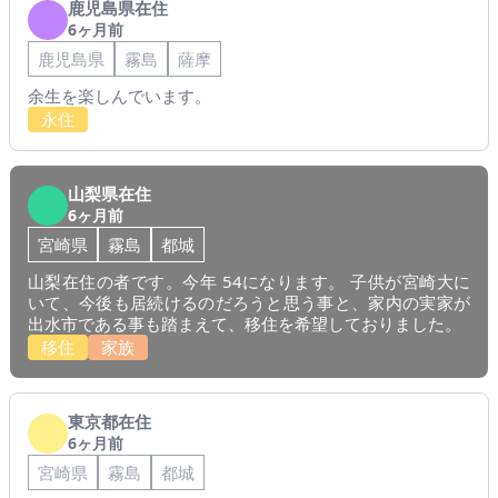
鹿児島県在住
6ヶ月前
鹿児島県
霧島
薩摩
余生を楽しんでいます。
永住
山梨県在住
6ヶ月前
宮崎県
霧島
都城
山梨在住の者です。今年 54になります。 子供が宮崎大に
いて、今後も居続けるのだろうと思う事と、家内の実家が
出水市である事も踏まえて、移住を希望しておりました。
移住
家族
東京都在住
6ヶ月前
宮崎県
霧島
都城