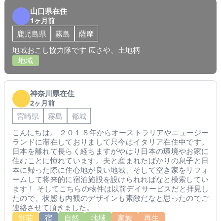
山口県在住
1ヶ月前
鹿児島県
霧島
薩摩
地域おこし協力隊です 広さや、土地柄
地域
神奈川県在住
2ヶ月前
宮崎県
霧島
都城
こんにちは。 ２０１８年からオーストラリアやニュージー
ランドに滞在しておりまして只今はイタリア在住中です。
日本を離れて長らく経ちますがやはり日本の環境やお家に
住むことに憧れています。夫と産まれたばかりの息子と日
本に帰った際に住心地が良い地域、そして空き家をリフォ
ームして将来的に宿泊施設を設けられればなと模索してい
ます！ そしてこちらの物件は以前デイサービスだと拝見し
たので、状態も内観のデザインも素敵だなと思ったのでご
連絡させて頂きました。
別荘
宿
自然
地域
家族
再生