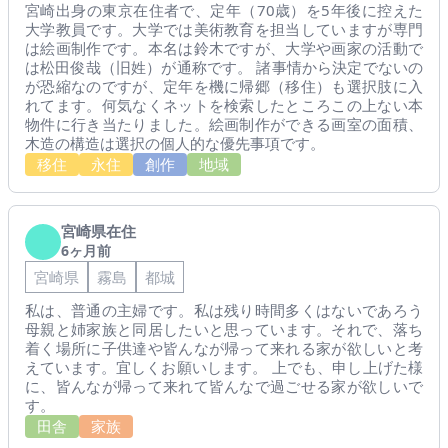
宮崎出身の東京在住者で、定年（70歳）を5年後に控えた
大学教員です。大学では美術教育を担当していますが専門
は絵画制作です。本名は鈴木ですが、大学や画家の活動で
は松田俊哉（旧姓）が通称です。 諸事情から決定でないの
が恐縮なのですが、定年を機に帰郷（移住）も選択肢に入
れてます。何気なくネットを検索したところこの上ない本
物件に行き当たりました。絵画制作ができる画室の面積、
木造の構造は選択の個人的な優先事項です。
移住
永住
創作
地域
宮崎県在住
6ヶ月前
宮崎県
霧島
都城
私は、普通の主婦です。私は残り時間多くはないであろう
母親と姉家族と同居したいと思っています。それで、落ち
着く場所に子供達や皆んなが帰って来れる家が欲しいと考
えています。宜しくお願いします。 上でも、申し上げた様
に、皆んなが帰って来れて皆んなで過ごせる家が欲しいで
す。
田舎
家族