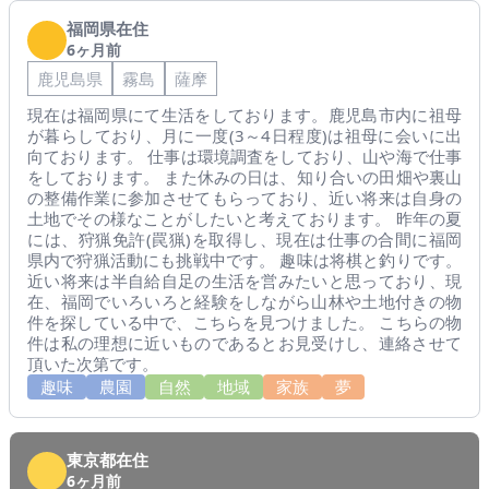
福岡県在住
6ヶ月前
鹿児島県
霧島
薩摩
現在は福岡県にて生活をしております。鹿児島市内に祖母
が暮らしており、月に一度(3～4日程度)は祖母に会いに出
向ております。 仕事は環境調査をしており、山や海で仕事
をしております。 また休みの日は、知り合いの田畑や裏山
の整備作業に参加させてもらっており、近い将来は自身の
土地でその様なことがしたいと考えております。 昨年の夏
には、狩猟免許(罠猟)を取得し、現在は仕事の合間に福岡
県内で狩猟活動にも挑戦中です。 趣味は将棋と釣りです。
近い将来は半自給自足の生活を営みたいと思っており、現
在、福岡でいろいろと経験をしながら山林や土地付きの物
件を探している中で、こちらを見つけました。 こちらの物
件は私の理想に近いものであるとお見受けし、連絡させて
頂いた次第です。
趣味
農園
自然
地域
家族
夢
東京都在住
6ヶ月前