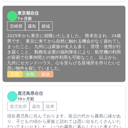
東京都在住
7ヶ月前
宮崎県
霧島
都城
2025年から東京に就職いたしました。 熊本生まれ、24歳
男です。 東京に来てから自然に触れる機会がなく疲れてし
まったこと。 九州には家族や友人も多く、管理・使用が行
き届くこと。 勤務先企業の福利厚生により、航空機の利用
が容易で仕事仲間との物件利用も可能なこと。 以上から、
九州にセカンドハウス、心を安らげる居場所を作りたいと
思い物件を探していました。
別荘
自然
家族
鹿児島県在住
10ヶ月前
鹿児島県
霧島
薩摩
現在鹿児島に住んでおります。祖父の代から霧島に縁があ
り、子どもの頃から家族と訪れては思い出をたくさんいた
だいてまいりました。いつか霧島に暮らしたいと考えてい