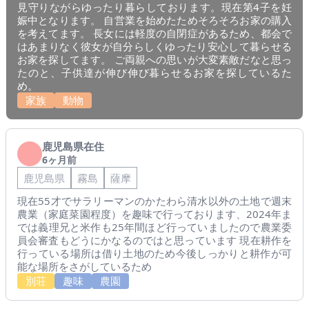
見守りながらゆったり暮らしております。現在第4子を妊
娠中となります。 自営業を始めたためそろそろお家の購入
を考えてます。 長女には軽度の自閉症があるため、都会で
はあまりなく彼女が自分らしくゆったり安心して暮らせる
お家を探してます。 ご両親への思いが大変素敵だなと思っ
たのと、子供達が伸び伸び暮らせるお家を探しているた
め。
家族
動物
鹿児島県在住
6ヶ月前
鹿児島県
霧島
薩摩
現在55才でサラリーマンのかたわら清水以外の土地で週末
農業（家庭菜園程度）を趣味で行っております、2024年ま
では義理兄と米作も25年間ほど行っていましたので農業委
員会審査もどうにかなるのではと思っています 現在耕作を
行っている場所は借り土地のため今後しっかりと耕作が可
能な場所をさがしているため
別荘
趣味
農園