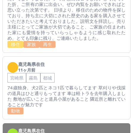
た折、ご所有の家に出会い、ぜひ内覧をお願いできればと
思い立った次第です。 日頃より、移住のための物件を探し
ており、持ち主に大切にされた歴史のある家を購入させて
いただきたいと考えておりました。説明文を拝読し、売り
主様にとってご家族が大切であること、ご家族の住まわれ
た家にも愛情を持っていらっしゃるように感じ取れたた
め、とても印象に残り、ご連絡いたしました。
移住
家族
再生
鹿児島県在住
11ヶ月前
宮崎県
霧島
都城
74歳独身、犬2匹とネコ1匹で暮らしてます 草刈りや伐採
の道具はひと通りもってます 車は軽トラを去年購入しまし
た 敷地が広いことと道具小屋があること 隣近所と離れてい
ることが魅力です
動物
鹿児島県在住