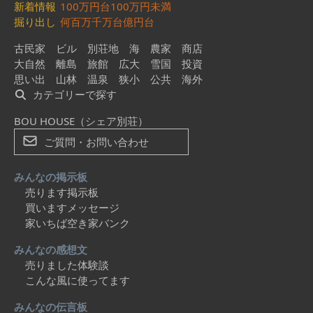
新着情報
100万円台
100万円未満
掘り出し
何百万
千万台
億円台
古民家
ビル
別荘地
海
農家
商店
大自然
離島
旅館
広大
雪国
投資
思い出
山林
温泉
狭小
公共
海外
カテゴリーで探す
BOU HOUSE（シェア別荘）
ご質問・お問い合わせ
みんなの掲示板
売ります掲示板
買いますメッセージ
家いちば空き家バンク
みんなの感想文
売りました体験談
こんな風に使ってます
みんなの伝言板