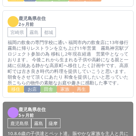
鹿児島県在住
2ヶ月前
宮崎県
霧島
都城
福岡の飲食の専門学校に通い 福岡市内の飲食店に13年修行
霧島に帰りレストランを立ち上げ11年営業 霧島神宮駅プ
ロジェクト参加の為 移転し2年現在経過 営業中となって
おります。 今後これから生まれる子供や高齢になる親と一
緒に伝統ある静かな高原町へ移住したく計画中です。高原
町では古き良き時代の料理を提供していこうと思います。
朝食をさせて頂くにあたり 和食を提供したいと思っていた
所こちらの物件の素敵なお庭や趣きに感動した事です。
移住
お店
田舎
家族
再生
鹿児島県在住
5ヶ月前
鹿児島県
霧島
薩摩
10.8.6歳の子供達とペット達。賑やかな家族を主人と共に