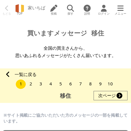
家いちば
もどる
TOP
投稿
探す
説明
ログイン
メニュー
買いますメッセージ
移住
全国の買主さんから、
思いあふれるメッセージがたくさん届いています。
一覧に戻る
1
2
3
4
5
6
7
8
9
10
移住
次ページ
※サイト掲載にご協力いただいた方のメッセージの一部を掲載して
います。