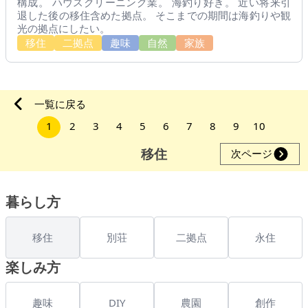
構成。 ハウスクリーニング業。 海釣り好き。 近い将来引
退した後の移住含めた拠点。 そこまでの期間は海釣りや観
光の拠点にしたい。
移住
二拠点
趣味
自然
家族
一覧に戻る
1
2
3
4
5
6
7
8
9
10
移住
次ページ
暮らし方
移住
別荘
二拠点
永住
楽しみ方
趣味
DIY
農園
創作