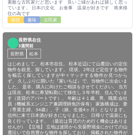
素敵な古民家だど思います 良いご縁があれば嬉しく思っ
ています。 日本の文化 お食事 温泉が好きです 将来移
住の為です
移住
趣味
古民家
長野県在住
3週間前
長野県
松本
はじめまして。 松本市在住。 松本近辺にて山麓沿いの定住
物件を鋭意、探しています。 現状、2年ほど定住する物件
を幅広く探していますが中々マッチする物件か見つから
ず。 久しぶりに開いた『家いちば』で、当物件に出会いま
した。 是非、購入に向けたご相談をさせてください。 当方
は現在、松本に希望転勤にて移住し３年半程、住んでいま
す（賃貸のアパートです）。 年齢は４１歳、男、職業:会社
員（機械系エンジニア兼調理師免許保有） 家族構成は、妻
（専業主婦、34歳）、子（娘、生後4ヶ月）となります。
信州に来て日本酒が好きになりました。 日帰りで温泉にも
良く行っています。 （最近は育児のため行く機会はありま
せんが） 【立地】 立地は波田から安曇野堀金にかけての山
麓沿いで自然豊かな物件を探しており、掲載された物件が