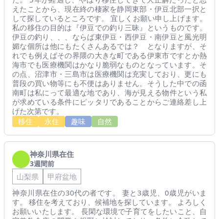
えたことから、現在終の棲家を静岡東部・伊豆北部一択と
して探しているところです。 宜しくお願い申し上げます。
私の移住の目的は『伊豆での釣り三昧』というものです。
伊豆の釣り、、、ならば東伊豆・西伊豆・南伊豆と風光明
媚な個所は他にもたくさんあるでは？ となりますが、そ
れでも例えばその界隈の大きな町である伊東市ですとか熱
海市でも医療機関はかなり脆弱なものとなっています。そ
の点、沼津市・三島市は医療機関は充実しており、更にも
普段の買い物等にも不便はありません。そうした中での函
南町は私にって最適な地であり、海が見える物件という私
が求めている条件にピッタリであることからご連絡差し上
げた次第です。
移住
永住
趣味
自然
神奈川県在住
3週間前
山梨県
甲府盆地
神奈川県在住の30代の者です。 妻と3歳児、0歳児がいま
す。 移住を考えており、候補地を探しています。 よろしく
お願いいたします。 長閑な環境で子育てをしたいこと、自