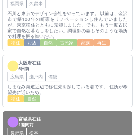
福岡県
久留米
石川と東京でデザイン会社をやっています。 以前は、金沢
市で築100年の町家をリノベーションし住んでいました
が、東京移住とともに売却しました。でも、もう一度古民
家で自然な暮らしをしたい。調理師の妻もそのような場所
で料理を振る舞いたい。
移住
お店
自然
古民家
家族
再生
大阪府在住
6日前
広島県
瀬戸内
備後
しまなみ海道近辺で移住先を探している者です。 住所が希
望先に近いため。
移住
自然
宮城県在住
1週間前
長野県
松本