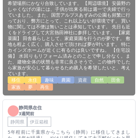
希望場所にかなり合致しています。 【周辺環境】 安曇野の
しゃくなげの湯には、子供が出来る前は週一で夫婦で行っ
ていました。 また、国営アルプスあずみの公園も頻繁に行
っており、弊方にとって、これ以上ない好環境です。 買い
物に関しては不便は無いことは承知しています。 先日も近
くをドライブして大宮熱田神社に参拝しています。 【家庭
菜園】 田舎暮らしとして、家庭菜園を行うのが夢です。 敷
地も程よく広く、購入させて頂ければ夢が叶います。 特に
カインズホームが近くに有るのは良いですね。 【住宅設
備】 水回りもリフォーム済みとのことで申し分なく。ま
た、建物全体の状態も非常に良さそうで、この物件でした
ら家族が安心して暮らせるため購入を希望したいと、考え
ています。
移住
永住
趣味
農園
資産
自然
田舎
家族
夢
再生
静岡県在住
3週間前
静岡県
伊豆箱根
5年程前に千葉県からこちら（静岡）に移住してきまし
た。 5年が経過し、やはり移住してきて大正解だったと思