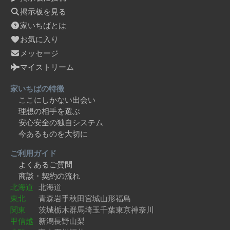
掲示板を見る
家いちばとは
お気に入り
メッセージ
マイストリーム
家いちばの特徴
ここにしかない出会い
理想の相手を選ぶ
安心安全の独自システム
今あるものを大切に
ご利用ガイド
よくあるご質問
商談・契約の流れ
北海道
北海道
東北
青森
岩手
秋田
宮城
山形
福島
関東
茨城
栃木
群馬
埼玉
千葉
東京
神奈川
甲信越
新潟
長野
山梨