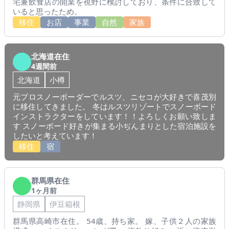
宅兼飲食店の開業を視野に検討しており、条件に合致して
いると思ったため。
移住
お店
事業
自然
家族
北海道在住
4週間前
北海道
小樽
元プロスノーボーダーでルスツ、ニセコが大好きで喜茂別
に移住してきました。 冬はルスツリゾートでスノーボード
インストラクターをしています！！よろしくお願い致しま
す スノーボード好きが集まる小ぢんまりとした宿泊施設を
したいと考えています！
移住
宿
群馬県在住
1ヶ月前
静岡県
伊豆箱根
群馬県高崎市在住。 54歳、持ち家。 嫁、子供２人の家族