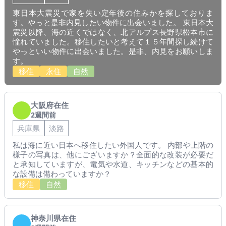
東日本大震災で家を失い定年後の住みかを探しておりま
す。やっと是非内見したい物件に出会いました。 東日本大
震災以降、海の近くではなく、北アルプス長野県松本市に
憧れていました。移住したいと考えて１５年間探し続けて
やっといい物件に出会いました。是非、内見をお願いしま
す。
移住
永住
自然
大阪府在住
2週間前
兵庫県
淡路
私は海に近い日本へ移住したい外国人です。 内部や上階の
様子の写真は、他にございますか？全面的な改装が必要だ
と承知していますが、電気や水道、キッチンなどの基本的
な設備は備わっていますか？
移住
自然
神奈川県在住