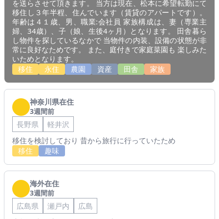
を送らさせて頂きます。 当方は現在、松本に希望転勤にて
移住し３年半程、住んでいます（賃貸のアパートです）。
年齢は４１歳、男、職業:会社員 家族構成は、妻（専業主
婦、34歳）、子（娘、生後4ヶ月）となります。 田舎暮ら
し物件を探しているなかで 当物件の内装、設備の状態が非
常に良好なためです。 また、庭付きで家庭菜園も 楽しみた
いためとなります。
移住
永住
農園
資産
田舎
家族
神奈川県在住
3週間前
長野県
軽井沢
移住を検討しており 昔から旅行に行っていたため
移住
趣味
海外在住
3週間前
広島県
瀬戸内
広島