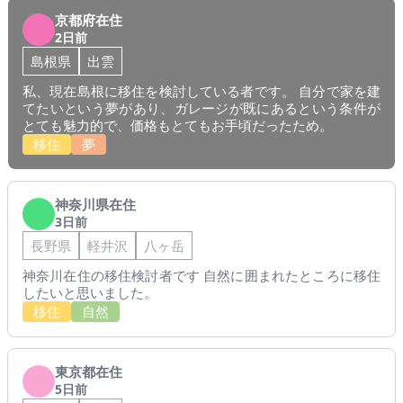
京都府在住
2日前
島根県
出雲
私、現在島根に移住を検討している者です。 自分で家を建
てたいという夢があり、ガレージが既にあるという条件が
とても魅力的で、価格もとてもお手頃だったため。
移住
夢
神奈川県在住
3日前
長野県
軽井沢
八ヶ岳
神奈川在住の移住検討者です 自然に囲まれたところに移住
したいと思いました。
移住
自然
東京都在住
5日前