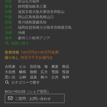
北陸
富山
石川
福井
東海
静岡
愛知
岐阜
三重
近畿
滋賀
京都
大阪
兵庫
奈良
和歌山
中国
岡山
広島
鳥取
島根
山口
四国
香川
徳島
愛媛
高知
九州
福岡
佐賀
長崎
大分
熊本
宮崎
鹿児島
沖縄
沖縄
海外
豪州
北米
欧州
アジア
地図で探す
新着情報
100万円台
100万円未満
掘り出し
何百万
千万台
億円台
古民家
ビル
別荘地
海
農家
商店
大自然
離島
旅館
広大
雪国
投資
思い出
山林
温泉
狭小
公共
海外
カテゴリーで探す
BOU HOUSE（シェア別荘）
ご質問・お問い合わせ