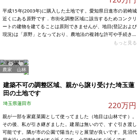
平成15年(2003年)に購入した土地です。愛知県日進市の岩崎城
近くにある原野です．市街化調整区域に該当するためコンクリ
ートの建物を建てることは原則できませんが、地目(登記および
現況)は「原野」となっており、農地法の複雑な許可や手続きは
一切不要です．周りの人たちは家庭菜園や資材置き場として利
もっと見る
用してます．元々父が家庭菜園をやってましたが，高齢になっ
たので譲渡を考えています． 希望価格は下記記載の通りです。
（現況のままでのお引き渡しを希望、それ込みで金額相談に応
農家
山林
11027
33
じます。）引き渡しはいつでも可能です。 丘の上なので，舗装
路ですが入口付近が急斜面になっています。また、すぐ隣が竹
建築不可の調整区域、親から譲り受けた埼玉蓮
林になっているため、
田の土地です
埼玉県蓮田市
220万円
親が一部を家庭菜園として使ってました（地目は山林です）。
その後、私が引き継ぎました。建屋は無いので、すぐ引き渡し
可能です。隣が市の公園で陽当たりと展望が良いです。見沼代
用水沿いの遊歩道がすぐ近くです。小学校がすぐ近くです。 市