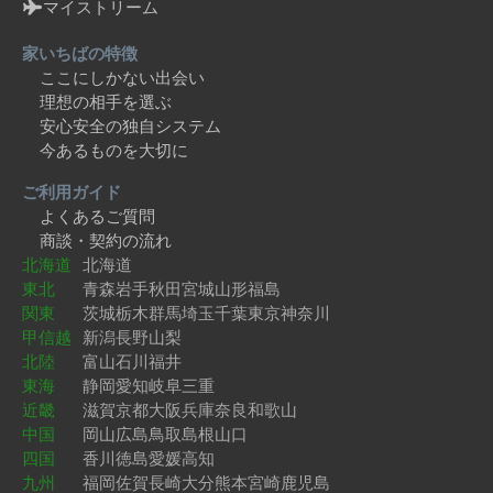
マイストリーム
家いちばの特徴
ここにしかない出会い
理想の相手を選ぶ
安心安全の独自システム
今あるものを大切に
ご利用ガイド
よくあるご質問
商談・契約の流れ
北海道
北海道
東北
青森
岩手
秋田
宮城
山形
福島
関東
茨城
栃木
群馬
埼玉
千葉
東京
神奈川
甲信越
新潟
長野
山梨
北陸
富山
石川
福井
東海
静岡
愛知
岐阜
三重
近畿
滋賀
京都
大阪
兵庫
奈良
和歌山
中国
岡山
広島
鳥取
島根
山口
四国
香川
徳島
愛媛
高知
九州
福岡
佐賀
長崎
大分
熊本
宮崎
鹿児島