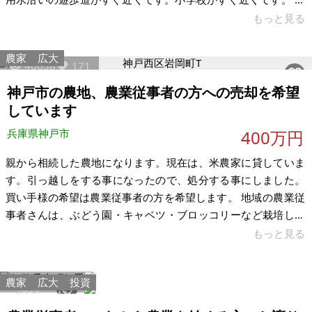
役所の農業委員会事務局に問合せた処、農地法上の農地には該
もっと見る
当しません。市水道が170m先までしか来ていません。下水道
あり、電気は近くまできています。 【物件概要】※土地のみ 場
農家
広大
46638
171
所：埼玉県蓮田市大字閏戸 土地：179㎡（地目は山林、周辺の
私道の持ち分あり） 建物：なし 構造： 現況：家庭菜園 希望価
神戸市の農地、農業従事者の方への売却を希望
格：220万円 ※市街化調整区域で都市計画法第34条12号に該
しています
当。300
兵庫県神戸市
400万円
親から相続した農地になります。現在は、米農家に貸していま
す。引っ越しをする事になったので、処分する事にしました。
買い手様の希望は農業従事者の方を希望します。 地域の農業従
事者さんは、ぶどう園・キャベツ・ブロッコリーなど栽培して
ます。現状は米農家がコシヒカリを作っています。お気軽にお
もっと見る
問い合わせください。 【物件概要】※土地のみ 場所：兵庫県神
戸市西区岩岡町 土地：農地6筆 合計5,403㎡ 畑1,572㎡（休
農家
広大
投資
耕地） 建物：なし 構造： 現況： 希望価格：400万円 農地の固
6729
43
定資産税12,856円 東播用水は年間1,6241円 7号池 年間