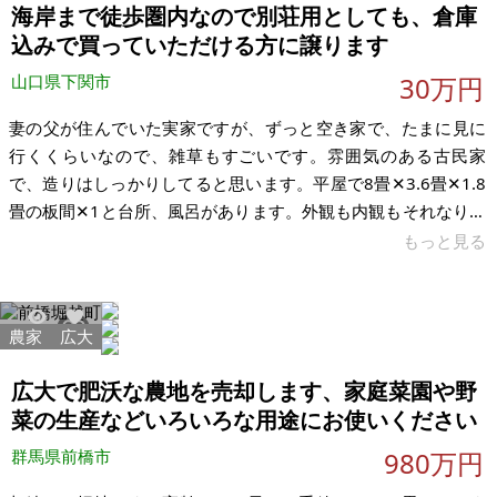
完了） ②山林：1,874㎡ ③宅地：1,124.03㎡ ④
海岸まで徒歩圏内なので別荘用としても、倉庫
込みで買っていただける方に譲ります
山口県下関市
30万円
妻の父が住んでいた実家ですが、ずっと空き家で、たまに見に
行くくらいなので、雑草もすごいです。雰囲気のある古民家
で、造りはしっかりしてると思います。平屋で8畳✕3.6畳✕1.8
畳の板間✕1と台所、風呂があります。外観も内観もそれなりに
綺麗です。家具とか少し残っていますが、整理はしてありま
もっと見る
す。倉庫が2棟あり、うち1棟は屋根が壊れているので早い段階
で解体する必要があると思います。倉庫には2棟とも、多くの残
置物があります。家屋への進入路は幅が狭く、普通車がギリギ
農家
広大
3270
9
リ通れる感じです。 小串の海岸まで徒歩5分です。台所の土間
部分が一部雨漏りしていますが、住むのに問題はないと思いま
広大で肥沃な農地を売却します、家庭菜園や野
す。トイレは汲み取り式です
菜の生産などいろいろな用途にお使いください
群馬県前橋市
980万円