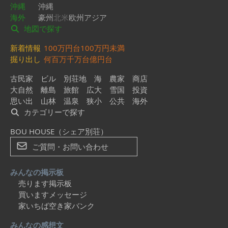
沖縄
沖縄
海外
豪州
北米
欧州
アジア
地図で探す
新着情報
100万円台
100万円未満
掘り出し
何百万
千万台
億円台
古民家
ビル
別荘地
海
農家
商店
大自然
離島
旅館
広大
雪国
投資
思い出
山林
温泉
狭小
公共
海外
カテゴリーで探す
BOU HOUSE（シェア別荘）
ご質問・お問い合わせ
みんなの掲示板
売ります掲示板
買いますメッセージ
家いちば空き家バンク
みんなの感想文