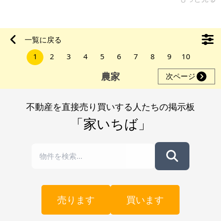
とです。宅地への転用可能です。 最寄り駅やバス停がすぐ近く
にあり、また、ショッピングモールが徒歩5分くらいのところに
出来、生活していく上でも不便はありません。周辺は、自然に
一覧に戻る
あふれていて海にも近く、魚介類も豊富な為、思いっきり生活
1
2
3
4
5
6
7
8
9
10
をエンジョイできます。 【物件概要】※土地のみ案件です 場
所：徳島県阿南市津乃峰町
農家
次ページ
不動産を直接売り買いする人たちの掲示板
「家いちば」
売ります
買います