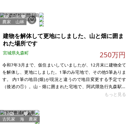
す。平成7年に増築という形で建ててます。増築部分だけで生活
は可能です。古家の方は湿気で床下の根太などが腐ってしまっ
3746
10
たので畳も木も外して土間状態にしているのでDIYができる人は
農家
山林
床を張り替えしたら古家も使えます。駐車場も何台も停められ
るので民泊や古民家カフェなどにも使えそうです。隣にご近所
建物を解体して更地にしました、山と畑に囲ま
さんはいなくて市道も最後なの
れた場所です
宮城県丸森町
250万円
令和7年3月まで、仮住まいしていましたが、12月末に建物全て
を解体し、更地にしました。1筆のみ宅地で、その他5筆ありま
す。 内1筆の地目(畑)が現況と違うので地目変更する予定です
（後述の①）。山・畑に囲まれた宅地で、阿武隈急行丸森駅ま
で徒歩8分の位置です。土地の境界が複雑で、公図のみです。
もっと見る
【物件概要】※土地のみ 場所：宮城県伊具郡丸森町舘矢間山田
土地：6筆詳細㎡は以下に記載 建物： 構造： 現況：山林、宅
地、山林、畑、雑種地、畑 希望価格：250万円（分筆販売はし
古民家
海
農家
4786
81
ない） 土地詳細は以下です。 ①畑：549㎡（地目を宅地に変更