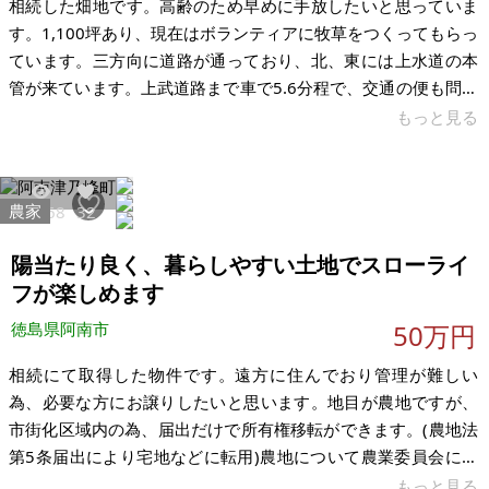
相続した畑地です。高齢のため早めに手放したいと思っていま
す。1,100坪あり、現在はボランティアに牧草をつくってもらっ
ています。三方向に道路が通っており、北、東には上水道の本
管が来ています。上武道路まで車で5.6分程で、交通の便も問題
はありません。スーパーやコンビニまでは車で10分程度です。
もっと見る
周辺には住宅、アパートもあり、赤城山の景観も楽しめます。
道路を挟んで北側に農地が続くため、一種農地で、青地です
が、介護施設、医院、資材置き場、倉庫、コンビニ等について
農家
10668
32
は、除外申請、農地転用は可と、市から言われました。手続き
に多少の時間はかかりますが、利用していただける方、お待ち
陽当たり良く、暮らしやすい土地でスローライ
しています。価格についてはご相
フが楽しめます
徳島県阿南市
50万円
相続にて取得した物件です。遠方に住んでおり管理が難しい
為、必要な方にお譲りしたいと思います。地目が農地ですが、
市街化区域内の為、届出だけで所有権移転ができます。(農地法
第5条届出により宅地などに転用)農地について農業委員会に確
認したところ、農家資格は不要で転用届を提出すればOKとのこ
もっと見る