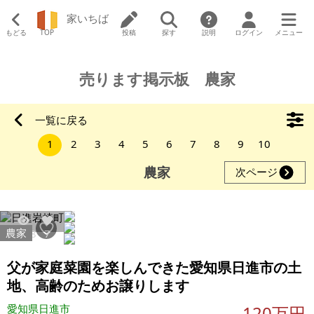
家いちば
もどる
TOP
投稿
探す
説明
ログイン
メニュー
売ります掲示板 農家
一覧に戻る
1
2
3
4
5
6
7
8
9
10
農家
次ページ
農家
1088
7
父が家庭菜園を楽しんできた愛知県日進市の土
地、高齢のためお譲りします
愛知県日進市
120万円