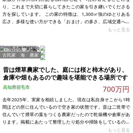
り、これまで大切に暮らしてきたこの家を引き継いでくださる
方を探しています。 この家の特徴は、1,300㎡強のゆとりある
広さ、多様な使い方ができる「おまけ」の多さ、広域交通への
アクセスの良さ、そして田園景観に囲まれた良好な環境です。
もっと見る
移住はもちろん、趣味や仕事の拠点にしたい方、農業に挑戦し
たい方などにぴったりだと思います。母屋は日当たりのとても
5155
30
良い9LDK。この場所の可能性に興味をもってくださる方と直接
古民家
海
農家
お話しできればと思い、家いちばに掲載しました。現在は居住
中ですが、ご購入いただきましたら退去いたします。 立地は、
昔は煙草農家でした、庭には桜と柿木があり、
新東名「森掛川IC」から車
倉庫や畑もあるので趣味を堪能できる場所です
高知県宿毛市
700万円
去年2025年、実家を相続しました。現在は私自身そこから1時
間ほどの所に住んでいるので空き家の状態です。昔は二世帯で
住んでいて煙草の葉をつくる農家だったので乾燥機や倉庫があ
ります。掲載にあたって整理したり処分や掃除をしているので
週3で通っています。 この家は古家と連棟で建てられていま
もっと見る