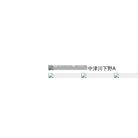
2117
32