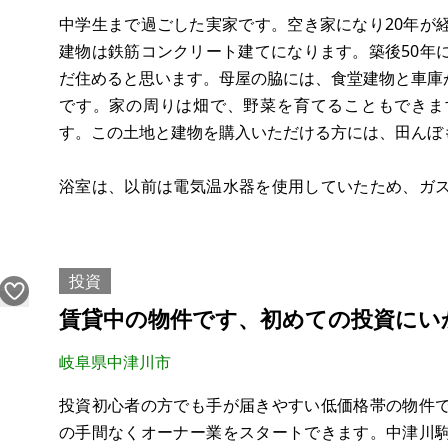
※現状有姿、および公簿売買でのお取引きとなります
中学生まで過ごした実家です。空き家になり20年が
建物は鉄筋コンクリート建てになります。築後50年
だ住めると思います。母屋の脇には、食堂建物と車庫があ
です。家の周りは畑で、野菜を育てることもできま
す。この土地と建物を購入いただける方には、田んぼ
浴室は、以前は電気温水器を使用していたため、ガ
が必要になります。また、水道管は、錆ついている
必要になります。
投資
賃貸中の物件です、初めての投資にい
岐阜県中津川市
投資初心者の方でも手が届きやすい低価格帯の物件
の手間なくオーナー業をスタートできます。中津川