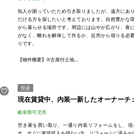
知人が困っていたため引き取りましたが、遠方にあ
だける方を探したいと考えております。自然豊かな
がら暮らせる場所です。周辺には山やが広がり、夜
がなく、離れを解体して作るか、近所から借りる必
りです。
【物件概要】※古屋付土地
場所：岐阜県山県市谷合
土地：宅地181.17㎡
建物：1階 81.65㎡、2階 47.60㎡
投資
構造：木造瓦葺
現在賃貸中、内装一新したオーナーチ
現況：空き家
希望価格：50万円（税込）
岐阜県可児市
※現状有姿、および公簿売買でのお取引きとなります
空き家を買い取り、一通り内装リフォームをし、現
す。すぐに家賃収入を得たい方、リフォームに手をか