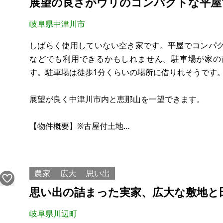
展望の良さがウリのコンパクトな平屋
岐阜県中津川市
しばらく使用していない空き家です。平屋でコンパ
などでも利用できるかもしれません。駐車場が家の
す。駐車場は徒歩1分くらいの場所に借りれそうです
展望が良く中津川市内と恵那山を一望できます。
【物件概要】※古屋付土地
場所：岐阜県中津川市駒場
土地：192.78㎡
建物：35.25㎡
農家
広大
思い出
構造：木造セメント瓦葺平屋建
思い出の詰まった実家、広大な敷地と
現況：空き家
希望価格：90万円（税込）
岐阜県川辺町