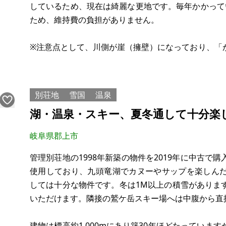
しているため、現在は綺麗な更地です。毎年かかって
ため、維持費の負担がありません。
※注意点として、川側が崖（擁壁）になっており、「
な住宅を建てるのは難しい土地です。そのため、家
ライベートキャンプ場」「川釣りの拠点」「BBQス
別荘地
雪国
温泉
湖・温泉・スキー、夏冬通して十分楽
岐阜県郡上市
管理別荘地の1998年新築の物件を2019年に中古で
使用しており、九頭竜湖でカヌーやサップを楽しん
しては十分な物件です。冬は1M以上の積雪がありま
いただけます。隣接の鷲ケ岳スキー場へは中腹から直
建物は標高約1,000mにあり築30年ほどたっていま