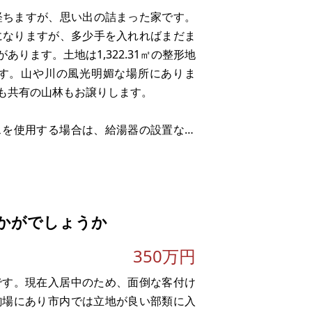
。
経ちますが、思い出の詰まった家です。
になりますが、多少手を入れればまだま
ります。土地は1,322.31㎡の整形地
す。山や川の風光明媚な場所にありま
も共有の山林もお譲りします。
スを使用する場合は、給湯器の設置など
箇所もあるようですので、リフォームが
かがでしょうか
350万円
です。現在入居中のため、面倒な客付け
駒場にあり市内では立地が良い部類に入