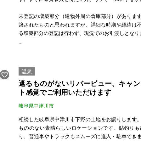
※問い合わせ多数あるいは
未登記の増築部分（建物外周の倉庫部分）がありま
築されたものと思われますが、詳細な時期や経緯は
る増築部分の登記は行わず、現況でのお引渡しとなり
以下条件での売却を希望します。
・価格：下記記載通り
・引渡時期：いつでも
温泉
・オーナーチェンジ（「賃貸契約概要」は以下参照）
遮るものがないリバービュー、キャン
・契約不適合責任免責
ト感覚でご利用いただけます
・現況渡し
岐阜県中津川市
＜賃貸契約概要＞
・契約期間：2026年5月16日～20
相続した岐阜県中津川市下野の土地をお譲りします
もののない素晴らしいロケーションです。鮎釣りも
り、普通車やトラックもスムーズに進入・駐車でき