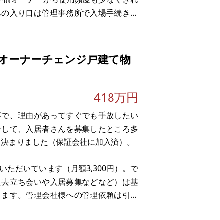
への入り口は管理事務所で入場手続きも
り管理が行き届いています。個人の敷地
オーナーチェンジ戸建て物
418万円
事で、理由があってすぐでも手放したい
そして、入居者さんを募集したところ多
ぐに決まりました（保証会社に加入済）。
ただいています（月額3,300円）。で
退去立ち会いや入居募集などなど）は基
ります。管理会社様への管理依頼は引き
の場合、自主管理に切り替えることも可