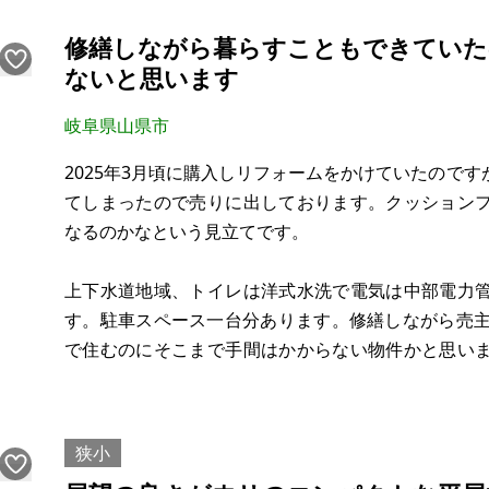
能です。
修繕しながら暮らすこともできていた
ないと思います
岐阜県山県市
2025年3月頃に購入しリフォームをかけていたので
てしまったので売りに出しております。クッション
なるのかなという見立てです。
上下水道地域、トイレは洋式水洗で電気は中部電力
す。駐車スペース一台分あります。修繕しながら売主
で住むのにそこまで手間はかからない物件かと思い
く所存ですのでお気軽にご相談ください。現在は誰
けます。
狭小
山県市は岐阜市の北隣りに位置していて市内北部を流