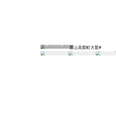
3228
50