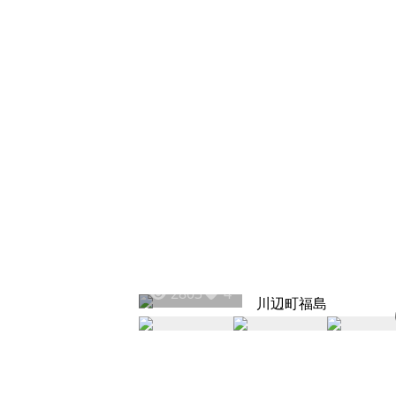
2803
4