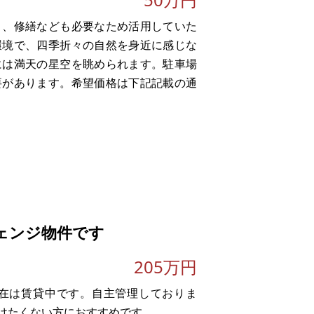
り、修繕なども必要なため活用していた
環境で、四季折々の自然を身近に感じな
には満天の星空を眺められます。駐車場
要があります。希望価格は下記記載の通
ェンジ物件です
205万円
。
在は賃貸中です。自主管理しておりま
けたくない方におすすめです。