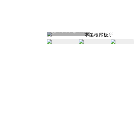
30987
155