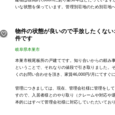
いな状態を保っています。管理別荘地のため別荘地
必要でセキュリティーも高く、建物も年2回点検があ
内の草刈りや雪下ろ
物件の状態が良いので手放したくない
件です
岐阜県本巣市
本巣市根尾板所の戸建てです。知り合いからの頼み
ということで、それなりの値段で引き取りました。
くのお問い合わせを頂き、家賃46,000円/月にてす
管理につきましては、現在、管理会社様に管理をしてい
すので、入居者様とのやり取り（クレームや対応や
本的にはすべて管理会社様に対応していただいてお
継ぎ可能です。またもし自主管理に切り替えを希望