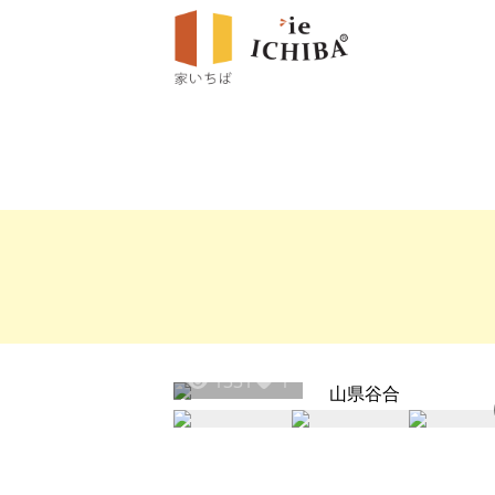
1331
1