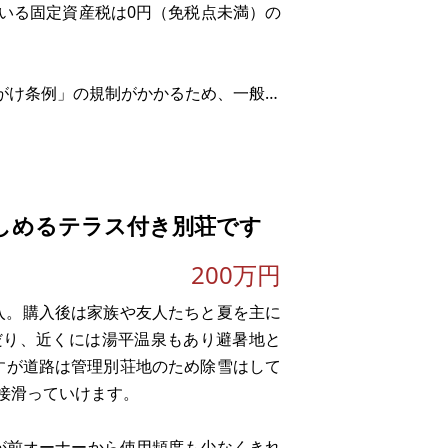
いる固定資産税は0円（免税点未満）の
がけ条例」の規制がかかるため、一般的
を建てる目的ではなく、「自分だけのプ
ペース」「資材・車両置
しめるテラス付き別荘です
200万円
購入。購入後は家族や友人たちと夏を主に
だり、近くには湯平温泉もあり避暑地と
すが道路は管理別荘地のため除雪はして
接滑っていけます。
すが前オーナーから使用頻度も少なくきれ