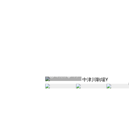
4928
19