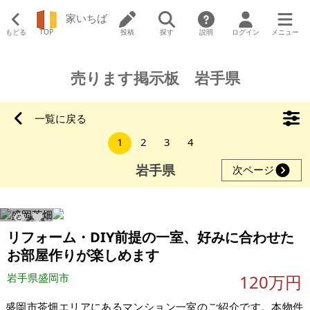
家いちば
もどる
TOP
投稿
探す
説明
ログイン
メニュー
売ります掲示板 岩手県
一覧に戻る
1
2
3
4
岩手県
次ページ
887
3
リフォーム・DIY前提の一室、好みに合わせた
お部屋作りが楽しめます
岩手県盛岡市
120万円
盛岡市茶畑エリアにあるマンション一室のご紹介です。本物件