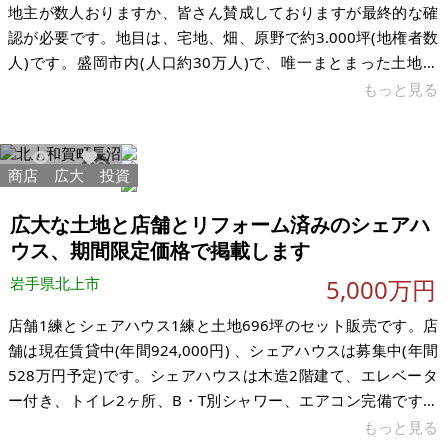
地主が数人おりますか、皆さん賛成しておりますが最終的な確
認が必要です。地目は、宅地、畑、原野で約3.000坪(地権者数
人)です。盛岡市内(人口約30万人)で、唯一まとまった土地で
す。古家付きですが、希望により解体して引渡し出来ます。資
もっと見る
材置き場などには最適だと思います。購入者の希望、活用方法
によって農地転用等のサポートをいたします。 【物件概要】※
古屋付土地 場所：岩手県盛岡市厨川 土地：3.000坪(9942.84
商店
広大
投資
7995
13
㎡) 建物：50坪 構造：木造2階建 現況：空家 希望価格：土地、
建物で3.000万円 ※現状有姿、および公簿売買でのお取
広大な土地と店舗とリフォーム済みのシェアハ
ウス、期間限定価格で掲載します
岩手県北上市
5,000万円
店舗1練とシェアハウス1練と土地696坪のセット販売です。店
舗は現在賃貸中(年間924,000円) 、シェアハウスは募集中(年間
528万円予定)です。シェアハウスは木造2階建て、エレベータ
ー付き、トイレ2ヶ所、B・T別シャワー、エアコン完備です。
以前は旅館業でした。大規模リフォームしており綺麗です。 売
もっと見る