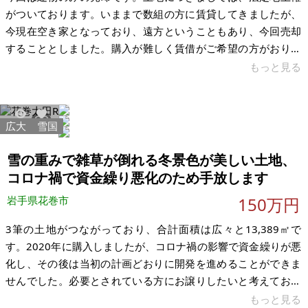
がついております。いままで数組の方に賃貸してきましたが、
今現在空き家となっており、遠方ということもあり、今回売却
することとしました。購入が難しく賃借がご希望の方がおりま
したら賃借もあります。売却の場合は現状で下記の通りの価格
もっと見る
を希望しています。間取りも広く全体的にきれいな物件です。
駐車場は普通車が1台、軽自動車が1台です。 【物件概要】※古
屋付土地 場所：岩手県久慈市小久慈町 土地：139.94㎡ 建物：
広大
雪国
8516
45
平成8年築 構造：木造2階 現況：空き家 希望価格：380万円
※現状有姿、および公簿売買でのお取引きとなります。
雪の重みで雑草が倒れる冬景色が美しい土地、
コロナ禍で資金繰り悪化のため手放します
岩手県花巻市
150万円
3筆の土地がつながっており、合計面積は広々と13,389㎡で
す。2020年に購入しましたが、コロナ禍の影響で資金繰りが悪
化し、その後は当初の計画どおりに開発を進めることができま
せんでした。必要とされている方にお譲りしたいと考えており
ます。所定の手続き後、すぐにお引き渡し可能です 花巻市役所
もっと見る