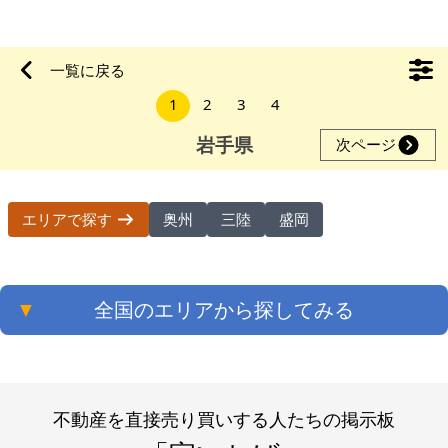
から12km（車では20分程度）の郊外に位置しており、周囲数
百以内には集落や民家、水田があります。地形は平坦で、県道
（岩手県道37号花巻平泉線）と、数百メートルの未舗装道路で
一覧に戻る
直結されて、決して深い山奥や山間の集落ではありませんの
1
2
3
4
で、活用しやすいと考えます。ご安心ください。 多少の高低差
はあるものの、全体的
岩手県
次ページ
奥州
三陸
盛岡
エリアで探す
▼
全国のエリアから探してみる
不動産を直接売り買いする人たちの掲示板