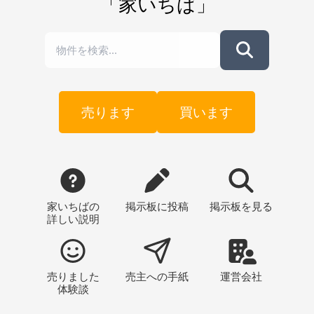
「家いちば」
売ります
買います
家いちばの
掲示板
に投稿
掲示板
を見る
詳しい説明
売りました
売主への
手紙
運営会社
体験談