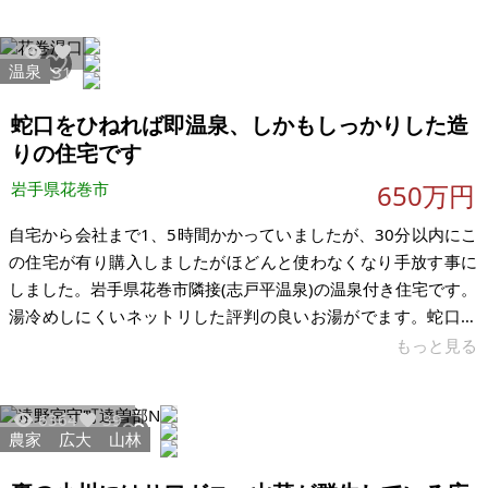
却の為に大規模なメンテナンスをし、高齢者対応出来るエレベ
ーターを設置しました。今回は、期間限定ですが現在の希望価
格で募集掲載します。岩手県北上市は東北の中心に位置し、大
温泉
4417
31
手企業が事業所を開所、ハブの役割をしています。 約700坪の
広大な土地が国道107号に面しています。岩手北上から秋田横
蛇口をひねれば即温泉、しかもしっかりした造
手への
りの住宅です
岩手県花巻市
650万円
自宅から会社まで1、5時間かかっていましたが、30分以内にこ
の住宅が有り購入しましたがほどんと使わなくなり手放す事に
しました。岩手県花巻市隣接(志戸平温泉)の温泉付き住宅です。
湯冷めしにくいネットリした評判の良いお湯がでます。蛇口を
ひねれば、即温泉です。温泉元湯直接の住宅です。大きな地震
もっと見る
にも耐えれた丈夫でしっかりした住宅です。 【物件概要】※古
屋付土地 場所：岩手県花巻市湯口 土地：167.58㎡ 建物：114
6364
39
㎡ 構造：木造2階建 現況：空家 希望価格：650万円 温泉使用
農家
広大
山林
料：月額9.000円 温泉保証料：30万円(解約時返金されます) ※
現状有姿、および公簿売買でのお取引きとなります。