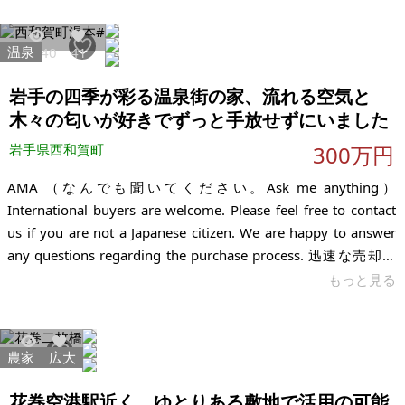
切に暮らしてきた住まいです。価格だけを優先するのではな
く、これからも大切に住み継いでいただける方とのご縁を希望
温泉
10040
41
しています。売却時期については柔軟にご相談可能です。建物
や土地の現況をご確認いただいたうえで、お互いに納得できる
岩手の四季が彩る温泉街の家、流れる空気と
条件でお譲りできればと考えています。
木々の匂いが好きでずっと手放せずにいました
岩手県西和賀町
300万円
AMA （なんでも聞いてください。Ask me anything）
International buyers are welcome. Please feel free to contact
us if you are not a Japanese citizen. We are happy to answer
any questions regarding the purchase process. 迅速な売却を
目的として、価格を見直しました。この機会にぜひご検討くだ
もっと見る
さい。 The price has been revised for a quick sale. Please feel
農家
広大
5883
15
花巻空港駅近く、ゆとりある敷地で活用の可能