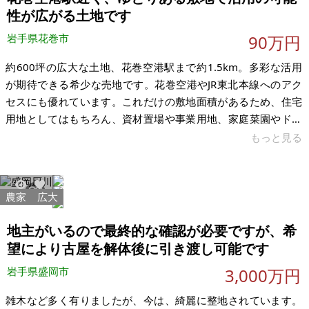
性が広がる土地です
岩手県花巻市
90万円
約600坪の広大な土地、花巻空港駅まで約1.5km。多彩な活用
が期待できる希少な売地です。花巻空港やJR東北本線へのアク
セスにも優れています。これだけの敷地面積があるため、住宅
用地としてはもちろん、資材置場や事業用地、家庭菜園やドッ
グランを備えた住まいなど、幅広い用途での活用が期待できま
もっと見る
す。 現在の地目は農地ですが、周辺には住宅が建っており、花
巻市農業委員会事務局へ確認したところ、「立地基準を満たし
ているため、農地転用は可能」との回答を得ております。本物
農家
広大
1817
2
件は相続により取得した土地であり、今後の利用予定がないた
め、有効活用していただける方へお譲りしたいと考えておりま
地主がいるので最終的な確認が必要ですが、希
す。 なお、現況では樹木が
望により古屋を解体後に引き渡し可能です
岩手県盛岡市
3,000万円
雑木など多く有りましたが、今は、綺麗に整地されています。