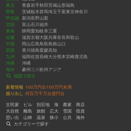
東北
青森
岩手
秋田
宮城
山形
福島
関東
茨城
栃木
群馬
埼玉
千葉
東京
神奈川
甲信越
新潟
長野
山梨
北陸
富山
石川
福井
東海
静岡
愛知
岐阜
三重
近畿
滋賀
京都
大阪
兵庫
奈良
和歌山
中国
岡山
広島
鳥取
島根
山口
四国
香川
徳島
愛媛
高知
九州
福岡
佐賀
長崎
大分
熊本
宮崎
鹿児島
沖縄
沖縄
海外
豪州
北米
欧州
アジア
地図で探す
新着情報
100万円台
100万円未満
掘り出し
何百万
千万台
億円台
古民家
ビル
別荘地
海
農家
商店
大自然
離島
旅館
広大
雪国
投資
思い出
山林
温泉
狭小
公共
海外
カテゴリーで探す