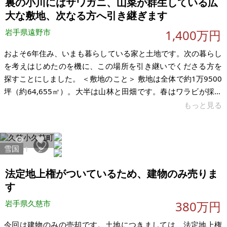
裏の小川にはサワガニ、山菜が群生している広
大な敷地、次なる方へ引き継ぎます
岩手県遠野市
1,400万円
およそ6年住み、いまも暮らしている家と土地です。次の暮らし
を考えはじめたのを機に、この場所を引き継いでくださる方を
探すことにしました。 ＜敷地のこと＞ 敷地は全体で約1万9500
坪（約64,655㎡）。大半は山林と田畑です。春はワラビが採り
きれないほど出ます。アイコ、シドケ、こごみ、葉ワサビ、み
もっと見る
ょうがも自生しています。梅の木が3本あり、自家用の梅酒づく
りも楽しめます。 家の裏には小川が流れていて、サワガニがい
ます。夏は蛍が出ることもあります。畑に隣接する川には魚が
雪国
2001
2
泳いでいます。梅雨明け頃までは、夜はクーラーなしで過ごせ
る日も多いです。夜は川の音が聞こえ、晴れた日は星がよく見
法定地上権がついているため、建物のみ売りま
えます。 ＜立
す
岩手県久慈市
380万円
今回は建物のみの売却です。土地につきましては、法定地上権