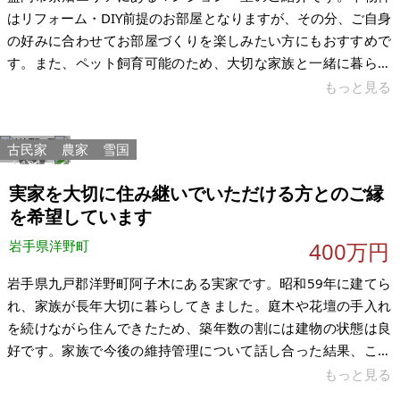
はリフォーム・DIY前提のお部屋となりますが、その分、ご自身
の好みに合わせてお部屋づくりを楽しみたい方にもおすすめで
す。また、ペット飼育可能のため、大切な家族と一緒に暮らし
たい方にもご検討いただけます。 専有面積は18.59㎡。さら
もっと見る
に、約20㎡（現地実測ではありません）の広々としたベランダ
があり、ガーデニングやアウトドア用品の保管など、多目的に
古民家
農家
雪国
活用できます。居住用としてはもちろん、物置や倉庫、趣味の
1421
7
作業スペースとしての利用もご検討いただけます。生活環境が
実家を大切に住み継いでいただける方とのご縁
整ったエリアで、新たな活用方法をご検討いただける物件で
を希望しています
す。 盛岡駅まではバスで約1
岩手県洋野町
400万円
岩手県九戸郡洋野町阿子木にある実家です。昭和59年に建てら
れ、家族が長年大切に暮らしてきました。庭木や花壇の手入れ
を続けながら住んできたため、築年数の割には建物の状態は良
好です。家族で今後の維持管理について話し合った結果、この
家を空き家のままにするのではなく、次の方に大切に使ってい
もっと見る
ただきたいと考え、売却を決めました。 この家は家族が長年大