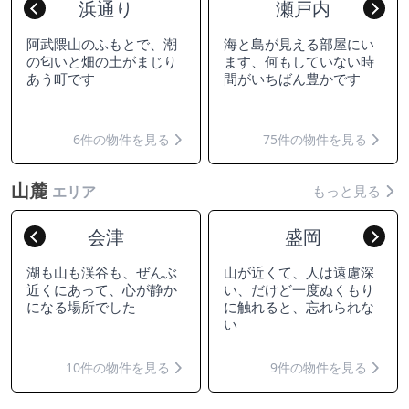
浜通り
瀬戸内
Previous
Nex
阿武隈山のふもとで、潮
海と島が見える部屋にい
の匂いと畑の土がまじり
ます、何もしていない時
あう町です
間がいちばん豊かです
6件の物件を見る
75件の物件を見る
山麓
もっと見る
エリア
会津
盛岡
Previous
Nex
湖も山も渓谷も、ぜんぶ
山が近くて、人は遠慮深
近くにあって、心が静か
い、だけど一度ぬくもり
になる場所でした
に触れると、忘れられな
い
10件の物件を見る
9件の物件を見る