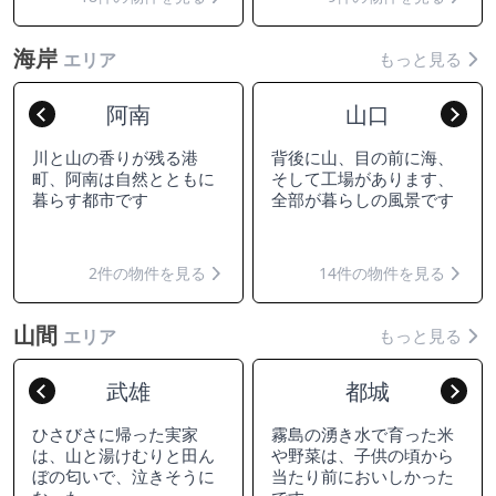
海岸
もっと見る
エリア
阿南
山口
Previous
Nex
川と山の香りが残る港
背後に山、目の前に海、
町、阿南は自然とともに
そして工場があります、
暮らす都市です
全部が暮らしの風景です
2件の物件を見る
14件の物件を見る
山間
もっと見る
エリア
武雄
都城
Previous
Nex
ひさびさに帰った実家
霧島の湧き水で育った米
は、山と湯けむりと田ん
や野菜は、子供の頃から
ぼの匂いで、泣きそうに
当たり前においしかった