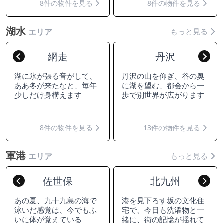
8件の物件を見る
8件の物件を見る
湖水
もっと見る
エリア
網走
丹沢
Previous
Nex
湖に氷が張る音がして、
丹沢の山を仰ぎ、谷の奥
ああ冬が来たなと、毎年
に湖を望む、都会から一
少しだけ身構えます
歩で別世界が広がります
8件の物件を見る
13件の物件を見る
軍港
もっと見る
エリア
佐世保
北九州
Previous
Nex
あの夏、九十九島の海で
港を見下ろす坂の文化住
泳いだ感覚は、今でもふ
宅で、今日も洗濯物と一
いに体が覚えている
緒に、街の記憶が揺れて