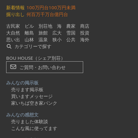
新着情報
100万円台
100万円未満
掘り出し
何百万
千万台
億円台
古民家
ビル
別荘地
海
農家
商店
大自然
離島
旅館
広大
雪国
投資
思い出
山林
温泉
狭小
公共
海外
カテゴリーで探す
BOU HOUSE（シェア別荘）
ご質問・お問い合わせ
みんなの掲示板
売ります掲示板
買いますメッセージ
家いちば空き家バンク
みんなの感想文
売りました体験談
こんな風に使ってます