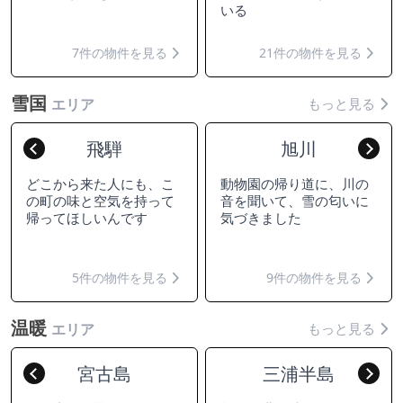
いる
7件の物件を見る
21件の物件を見る
雪国
もっと見る
エリア
飛騨
旭川
Previous
Nex
どこから来た人にも、こ
動物園の帰り道に、川の
の町の味と空気を持って
音を聞いて、雪の匂いに
帰ってほしいんです
気づきました
5件の物件を見る
9件の物件を見る
温暖
もっと見る
エリア
宮古島
三浦半島
Previous
Nex