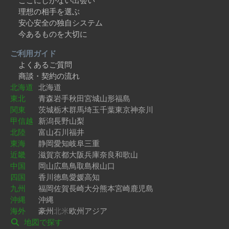
ここにしかない出会い
理想の相手を選ぶ
安心安全の独自システム
今あるものを大切に
ご利用ガイド
よくあるご質問
商談・契約の流れ
北海道
北海道
東北
青森
岩手
秋田
宮城
山形
福島
関東
茨城
栃木
群馬
埼玉
千葉
東京
神奈川
甲信越
新潟
長野
山梨
北陸
富山
石川
福井
東海
静岡
愛知
岐阜
三重
近畿
滋賀
京都
大阪
兵庫
奈良
和歌山
中国
岡山
広島
鳥取
島根
山口
四国
香川
徳島
愛媛
高知
九州
福岡
佐賀
長崎
大分
熊本
宮崎
鹿児島
沖縄
沖縄
海外
豪州
北米
欧州
アジア
地図で探す