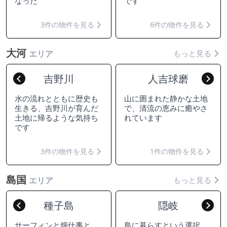
なった
です
3件の物件を見る
6件の物件を見る
大河
もっと見る
エリア
吉野川
人吉球磨
Previous
Nex
水の流れとともに歴史も
山に囲まれた静かな土地
生きる、吉野川が育んだ
で、清流の恵みに癒やさ
土地に帰るような気持ち
れています
です
3件の物件を見る
1件の物件を見る
島国
もっと見る
エリア
種子島
隠岐
Previous
Nex
サーフィンと畑仕事と、
島に暮らすという選択