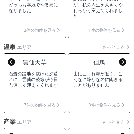
どっちも本気でやる島に
が、私の人生を大きくや
なりました
わらかく変えてくれまし
た
2件の物件を見る
1件の物件を見る
温泉
もっと見る
エリア
雲仙天草
但馬
Previous
Nex
石畳の路地を抜けた夕暮
山に囲まれ海が近く、こ
れに、雲仙の稜線が今日
んなに静かなのに飽きる
も優しく迎えてくれます
ことがありません
7件の物件を見る
8件の物件を見る
産業
もっと見る
エリア