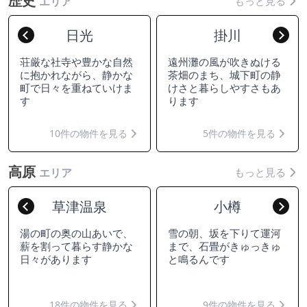
歴史
もっと見る
エリア
日光
掛川
Previous
Nex
荘厳な社寺や豊かな自然
遠州灘の風が吹きぬける
に抱かれながら、静かな
茶畑のまち、城下町の静
町で日々を重ねていけま
けさと暮らしやすさもあ
す
ります
10件の物件を見る
5件の物件を見る
高原
もっと見る
エリア
草津温泉
小樽
Previous
Nex
湯の町の奥の山あいで、
雪の朝、坂を下りて運河
薪を割って暮らす静かな
まで、石畳がきゅっきゅ
日々があります
と鳴るんです
18件の物件を見る
9件の物件を見る