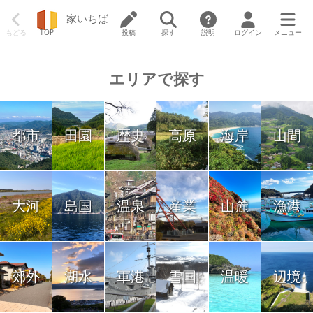
家いちば
もどる
TOP
投稿
探す
説明
ログイン
メニュー
エリアで探す
都市
田園
歴史
高原
海岸
山間
大河
島国
温泉
産業
山麓
漁港
郊外
湖水
軍港
雪国
温暖
辺境