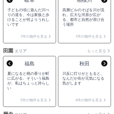
子どもの頃に遊んだ川べ
高層ビルのそばを川が流
りの道を、今は家族と歩
れ、広大な河原が広が
けることが何よりうれし
る、都市と自然が溶け合
いです
う場所
7件の物件を見る
7件の物件を見る
田園
もっと見る
エリア
福島
秋田
Previous
Nex
夏になると桃の香りが町
川反に灯りがともると、
に広がる、そういう福島
なんだか街が元気になる
が、私はちょっと誇らし
気がします
い
5件の物件を見る
4件の物件を見る