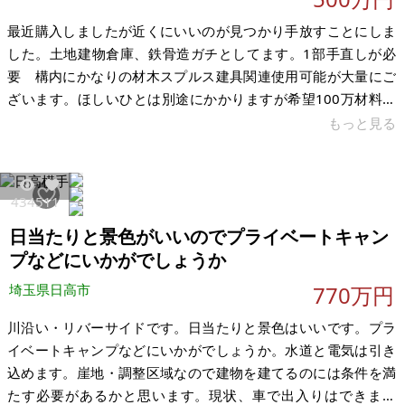
最近購入しましたが近くにいいのが見つかり手放すことにしま
した。土地建物倉庫、鉄骨造ガチとしてます。1部手直しが必
要 構内にかなりの材木スプルス建具関連使用可能が大量にご
ざいます。ほしいひとは別途にかかりますが希望100万材料だ
け希望です。それはそれ、建物のまわり静かで住宅がポツンと
もっと見る
何件あり倉庫としてもいいところです。 貸倉庫・工場・保管
庫・製作所などご相談ください。現在は木材など保管中です。
静かで良いところです。土地建物倉庫いろいろな使い道があり
4345
11
ます。外壁がすこし塞dyi。倉庫、修理やさん、作業場ほか、
日当たりと景色がいいのでプライベートキャン
diy頑張って行ける人にはいいと思います。ご覧の場合は、ご希
望の時間などいれてください
プなどにいかがでしょうか
埼玉県日高市
770万円
川沿い・リバーサイドです。日当たりと景色はいいです。プラ
イベートキャンプなどにいかがでしょうか。水道と電気は引き
込めます。崖地・調整区域なので建物を建てるのには条件を満
たす必要があるかと思います。現状、車で出入りはできます