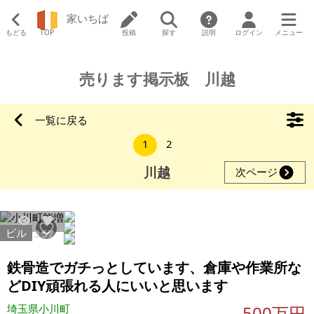
家いちば
もどる
TOP
投稿
探す
説明
ログイン
メニュー
売ります掲示板 川越
一覧に戻る
1
2
川越
次ページ
ビル
14213
57
鉄骨造でガチっとしています、倉庫や作業所な
どDIY頑張れる人にいいと思います
埼玉県小川町
500万円