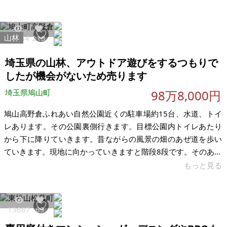
パー、ホームセンターが近隣にあります。 ・風呂は物件のわり
にきれいです。給湯器は新品交換済み ・ガス会社契約承継必須
【物件概要】※古屋付土地 場所：埼玉県ふじみ野市西鶴ケ岡 土
山林
44644
213
地：57.0㎡ 建物：59.39㎡ 構造：木造亜鉛メッキ鋼板葺2階建
て 現況：賃貸中 希望価格：600万円（税込） ※現状
埼玉県の山林、アウトドア遊びをするつもりで
したが機会がないため売ります
埼玉県鳩山町
98万8,000円
鳩山高野倉ふれあい自然公園近くの駐車場約15台、水道、トイ
レあります。その公園裏側行きます。目標公園内トイレあたり
から下に降りていきます。昔ながらの風景の畑のあぜ道を歩い
ていきます。現地に向かっていきますと階段8段です。そのあた
りが現地です。 以前はそこから階段のぼり突き当たって左に曲
もっと見る
がりそのまま5分くらい進んでしまった突き当りまで進み過ぎた
ことがあり、 以前、お問い合わせをいただいたお客様にご迷
惑をお掛けしました。この件をふまえて単価はかなり元に戻し
13687
69
ました。場所はいいところです。 ふれあい自然公園敷地内から