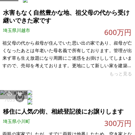
潔感のある空間になっています。 ＜賃貸運営の状況＞ 現在は
「ペット可」として募集・成約しており、一般的な戸建賃貸よ
水害もなく自然豊かな地、祖父母の代から受け
りも高い需要を確保
継いできた家です
埼玉県川越市
600万円
祖父母の代から叔母が住んでいた思い出の家であり、叔母が亡
くなったあとは年老いた母名義で所有しております。管理が出
来ず草も生え放題になり周囲にご迷惑をお掛けししてしまいま
すので、売却を考えております。更地にして新しい家を建築頂
いたり、スケルトンでフルリフォームして頂いたり、使い方は
もっと見る
自由です。 寺尾の住所ですが高台で水害には無縁な土地です。
周囲に畑も多く自然豊かです。新河岸駅から徒歩19分ほどで
す。家は昭和46年築の年代ものの昔ながらの戸建てなので、建
7053
53
て替えるか、昔ながらの良さを活かして今風にフルリフォーム
移住に人気の街、相続登記後にお譲りします
するかなど有効に活用頂きたいです。 【物件概要】※古屋付土
地 場所：埼玉県川越市寺尾 土
埼玉県小川町
300万円
両親の実家でしたが、すでに両親は他界したため、空き家とな