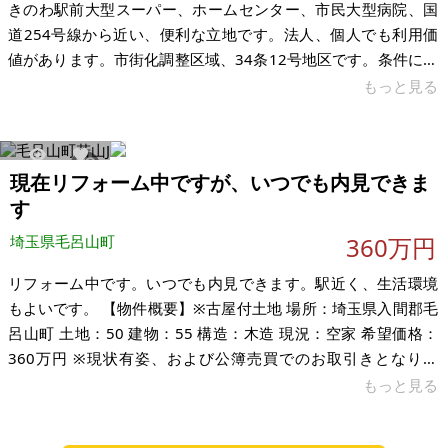
きのわ駅前大型スーパー、ホームセンター、市民大型病院、国
道254号線から近い、便利な立地です。法人、個人でも利用価
値があります。市街化調整区域、34条12号地区です。条件に合
う個人、法人様であれば、倉庫、住宅、事務所、駐車場など幅
もっと見る
広く利用できる土地です。 都内、関越道インターからのアクセ
スが良く、流通センター、滑川工業団地などの法人企業が会
社、倉庫などを所有している更なる発展エリアです。大型区画
8016
34
現在リフォーム中ですが、いつでも内見できま
で閑静な住宅も点在しています。 【物件概要】※土地のみ 場
す
所：埼玉県東松山市下唐子 土地：446.28㎡（3筆) 建物： 構
造： 現況
埼玉県毛呂山町
360万円
リフォーム中です。いつでも内見できます。駅近く、生活環境
もよいです。 【物件概要】※古屋付土地 場所：埼玉県入間郡毛
呂山町 土地：50 建物：55 構造：木造 現況：空家 希望価格：
360万円 ※現状有姿、および公簿売買でのお取引きとなりま
す。
もっと見る