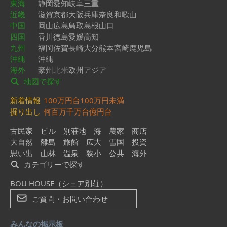
東海
静岡
愛知
岐阜
三重
近畿
滋賀
京都
大阪
兵庫
奈良
和歌山
中国
岡山
広島
鳥取
島根
山口
四国
香川
徳島
愛媛
高知
九州
福岡
佐賀
長崎
大分
熊本
宮崎
鹿児島
沖縄
沖縄
海外
豪州
北米
欧州
アジア
地図で探す
新着情報
100万円台
100万円未満
掘り出し
何百万
千万台
億円台
古民家
ビル
別荘地
海
農家
商店
大自然
離島
旅館
広大
雪国
投資
思い出
山林
温泉
狭小
公共
海外
カテゴリーで探す
BOU HOUSE（シェア別荘）
ご質問・お問い合わせ
みんなの掲示板