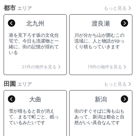
都市
もっと見る
エリア
北九州
渡良瀬
Previous
Nex
港を見下ろす坂の文化住
川が分かち山が囲むこの
宅で、今日も洗濯物と一
流域に、人と物語がゆっ
緒に、街の記憶が揺れて
くり積もっていきます
いる
21件の物件を見る
19件の物件を見る
田園
もっと見る
エリア
大曲
新潟
Previous
Nex
雪が積もると音が消え
街のすぐそばに海も山も
て、まるで町ごと、眠っ
あって、新潟は都会と自
ているみたいです
然がいい具合なんです