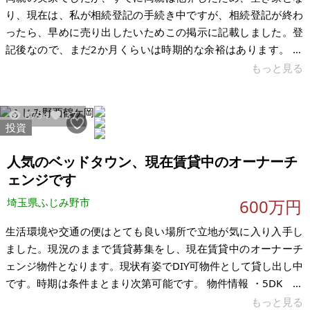
り、現在は、私が相続登記の手続き中ですが、相続登記が終わ
ったら、早めに売り出したいためこの掲示に記載しました。登
記後なので、まだ2か月くらいは時期的な余裕はあります。 埼
玉県小川町は移住希望者が多い人気の町です。物件は小さい切
もっと見る
通しの坂の上に位置しています。 【物件概要】※古屋付土地 場
所：埼玉県比企郡小川町腰越 土地：182㎡ 建物：110㎡ 構造：
6794
37
木造2階建て 現況：空き家 希望価格：300万円 ※現状有姿、お
投資
よび公簿売買でのお取引きとなります。
人気のベッドタウン、現在賃貸中のオーナーチ
ェンジです
埼玉県ふじみ野市
600万円
生活環境や交通の便はとても良い場所で立地が気に入り入手し
ました。現況のままで賃貸募集をし、現在賃貸中のオーナーチ
ェンジ物件となります。現状有姿でDIY可物件として貸し出し中
です。時期は条件まとまり次第可能です。 物件情報 ・5DK 角
地 ・人気の住宅地です。 ・小学校、中学校や、コンビニ、スー
もっと見る