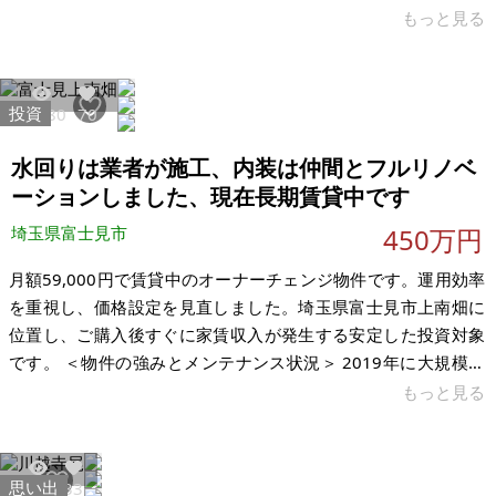
が、公道ではありません。賃貸でも可能です。 【物件概要】※
もっと見る
土地のみ 場所：埼玉県日高市横手 土地：255㎡ 建物： 構造：
現況：雑種地 希望価格：770万円（坪10万円） ※現状有姿、お
よび公簿売買でのお取引きとなります。
投資
18980
70
水回りは業者が施工、内装は仲間とフルリノベ
ーションしました、現在長期賃貸中です
埼玉県富士見市
450万円
月額59,000円で賃貸中のオーナーチェンジ物件です。運用効率
を重視し、価格設定を見直しました。埼玉県富士見市上南畑に
位置し、ご購入後すぐに家賃収入が発生する安定した投資対象
です。 ＜物件の強みとメンテナンス状況＞ 2019年に大規模な
リノベーションを実施済みです。特に重要な水回りは専門業者
もっと見る
による施工を行い、内装は仲間と共に**フルリノベーション
（総額約300万円投入）**を施しました。築年数は経過してい
ますが、生活に必要な設備・内装は一通り一新されており、清
思い出
12925
33