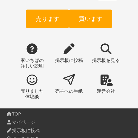
売ります
買います
家いちばの
掲示板
に投稿
掲示板
を見る
詳しい説明
売りました
売主への
手紙
運営会社
体験談
TOP
マイページ
掲示板に投稿