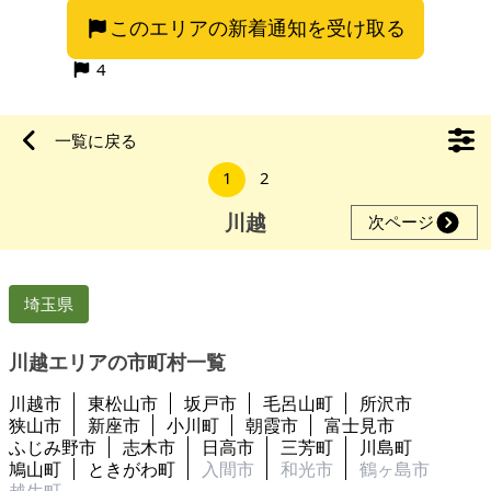
このエリアの新着通知を受け取る
4
一覧に戻る
1
2
川越
次ページ
埼玉県
川越エリアの市町村一覧
川越市
東松山市
坂戸市
毛呂山町
所沢市
狭山市
新座市
小川町
朝霞市
富士見市
ふじみ野市
志木市
日高市
三芳町
川島町
鳩山町
ときがわ町
入間市
和光市
鶴ヶ島市