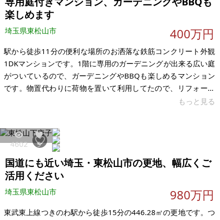
専用庭付きマンション、ガーデニングやBBQも
歩いて行ける範囲内「1分」で近いです。イベントなど可能、キ
ャンプ、畑、本格的な建物
楽しめます
埼玉県東松山市
400万円
駅から徒歩11分の便利な場所のお洒落な鉄筋コンクリート外観
1DKマンションです。1階に専用のガーデニングが出来る広い庭
がついているので、ガーデニングやBBQも楽しめるマンション
です。物置代わりに荷物を置いて利用してたので、リフォーム
しなくてもそのまま利用出来る綺麗さです。 11畳のリビング、
もっと見る
寝室が、ワンフロアになっていますが、パーテーションで二部
屋に分けられます。広い専用庭付き、お風呂とトイレ別、広い
クロゼット付き、玄関に広い靴箱付き、キッチンは二口ガス、
4602
9
洗濯機置場があります。リフォームなく即入居可能です。不適
国道にも近い埼玉・東松山市の更地、幅広くご
合責任免責でお願いします。 【物件概要】※区分所有 場所：埼
玉県東松山市松葉町
活用ください
埼玉県東松山市
980万円
東武東上線つきのわ駅から徒歩15分の446.28㎡の更地です。つ