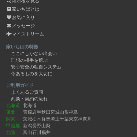
掲示板を見る
家いちばとは
お気に入り
メッセージ
マイストリーム
家いちばの特徴
ここにしかない出会い
理想の相手を選ぶ
安心安全の独自システム
今あるものを大切に
ご利用ガイド
よくあるご質問
商談・契約の流れ
北海道
北海道
東北
青森
岩手
秋田
宮城
山形
福島
関東
茨城
栃木
群馬
埼玉
千葉
東京
神奈川
甲信越
新潟
長野
山梨
北陸
富山
石川
福井