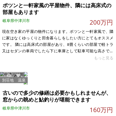
は、畑や太陽光発電をしている土地もあり、キャンプ場や太陽
ポツンと一軒家風の平屋物件、隣には高床式の
光発電としてもご利用頂けます。いつでも取引
部屋もあります
岐阜県中津川市
200万円
現在空き家の平屋の物件になります。ポツンと一軒家風で、隣
に家はなくゆっくりと田舎暮らしをしたい方にとてもオススメ
です。 隣には高床式の部屋があり、8畳くらいの部屋で軽トラ
又はセダンの車両でしたら下に車庫として駐車可能な高さです
(170cmほど)。床の木がダメになっていたので、剥がして現在
もっと見る
一部の部屋は床が無い状況です。当方で修復も可能でしたが、
DIYをやりたい方もいらっしゃるかなと思い現状そのままになっ
ています。修復に手間がかかりそうです。 現在（2025年10
別荘地
温泉
17813
160
月）は中を片付けて残地物は少なく、草刈りをしてあります。
テントサウナごと譲渡します。 【物件概要】※古屋付土地 場
古いので多少の修繕は必要かもしれませんが、
所：岐阜県中津川
窓からの眺めと鮎釣りが堪能できます
岐阜県中津川市
160万円