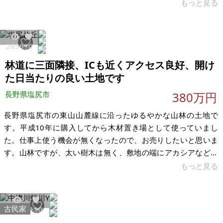
この土地に入りますがその入り口の道沿いに120坪あります
もっと見る
が、上下水道、電気は工事は済んでます。①は50M位道路に面
してますバス停が前面にあります。堀割と言う名前です。中津
川駅から6個目のバス停で馬籠宿行きに乗ります。外国人向けの
2856
10
民泊や食事屋などがおすすめです。もし興味があるようでした
林道に三面隣接、ICも近くアクセス良好、開け
らご連絡くだされば幸いです。 【物件概要】※土地のみ 場所：
岐阜県中津川市落合
た日当たりの良い土地です
長野県塩尻市
380万円
長野県塩尻市の東山山麓線に沿ったゆるやかな山林の土地で
す。平成10年に購入してから木材置き場として使っていまし
た。仕事上使う機会が無くなったので、お売りしたいと思いま
す。山林ですが、太い樹木は無く、敷地の端にアカシアなど景
観のために自然に生えたものをそのまま配しております。適度
もっと見る
に日当たりの良く平面に近いゆるやかな傾斜のきれいな土地で
す。土地の３方は市道に面し、すぐ近くまで広く舗装された道
路（東山山麓線）がきており車での往来に便利なところです。
古民家
17364
110
近くには太陽光発電をしている土地もあります。近くの土地に