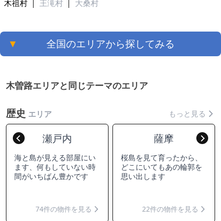
木祖村
王滝村
大桑村
▼
全国のエリアから探してみる
木曽路エリアと同じテーマのエリア
歴史
もっと見る
エリア
瀬戸内
薩摩
Previous
Nex
海と島が見える部屋にい
桜島を見て育ったから、
ます、何もしていない時
どこにいてもあの輪郭を
間がいちばん豊かです
思い出します
74件の物件を見る
22件の物件を見る