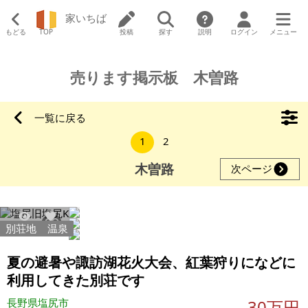
家いちば
もどる
TOP
投稿
探す
説明
ログイン
メニュー
売ります掲示板 木曽路
一覧に戻る
1
2
木曽路
次ページ
別荘地
温泉
456
2
夏の避暑や諏訪湖花火大会、紅葉狩りになどに
利用してきた別荘です
長野県塩尻市
30万円