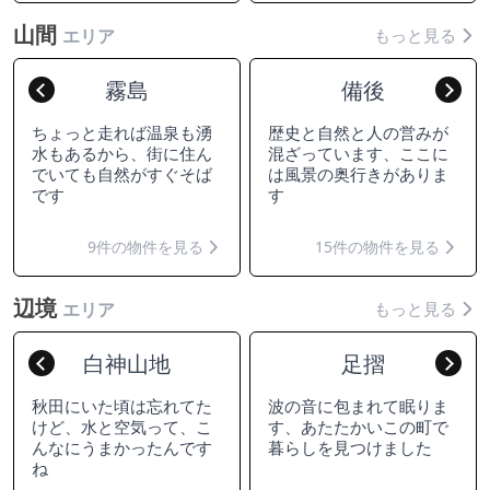
山間
もっと見る
エリア
霧島
備後
Previous
Nex
ちょっと走れば温泉も湧
歴史と自然と人の営みが
水もあるから、街に住ん
混ざっています、ここに
でいても自然がすぐそば
は風景の奥行きがありま
です
す
9件の物件を見る
15件の物件を見る
辺境
もっと見る
エリア
白神山地
足摺
Previous
Nex
秋田にいた頃は忘れてた
波の音に包まれて眠りま
けど、水と空気って、こ
す、あたたかいこの町で
んなにうまかったんです
暮らしを見つけました
ね