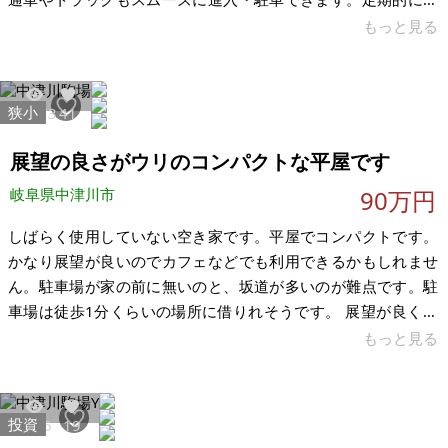
刈りや伐採をして管理しているため、現在は綺麗な更地です。
もっと見る
毎年かかっている固定資産税は0円（免税点未満）のため、維持
費の負担がありません。 ※注意点として、川側が崖（擁壁）に
なっており、「がけ条例」の規制がかかるため、一般的な住宅
狭小
10473
41
を建てるのは難しい土地です。そのため、家を建てる目的では
なく、「自分だけのプライベートキャンプ場」「川釣りの拠
展望の良さがウリのコンパクトな平屋です
点」「BBQスペース」「資材・車両置
岐阜県中津川市
90万円
しばらく使用していない空き家です。平屋でコンパクトです。
かなり展望が良いのでカフェなどでも利用できるかもしれませ
ん。駐車場が家の前に無いのと、坂道が多いのが難点です。駐
車場は徒歩1分くらいの場所に借りれそうです。 展望が良く中
津川市内と恵那山を一望できます。 【物件概要】※古屋付土地
もっと見る
場所：岐阜県中津川市駒場 土地：192.78㎡ 建物：35.25㎡ 構
造：木造セメント瓦葺平屋建 現況：空き家 希望価格：90万円
（税込） ※現状有姿、および公簿売買でのお取引きとなりま
投資
4986
19
す。