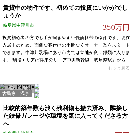
賃貸中の物件です、初めての投資にいかがでし
ょうか
岐阜県中津川市
350万円
投資初心者の方でも手が届きやすい低価格帯の物件です。現在
入居中のため、面倒な客付けの手間なくオーナー業をスタート
できます。中津川駒場にあり市内では立地が良い部類に入りま
す。 駒場エリアは将来のリニア中央新幹線「岐阜県駅」からも
アクセスが良く、今後の地域発展が期待されるエリアです。
もっと見る
「少額から不動産を持ちたい」「中津川エリアで手堅く運用し
たい」という方は、ぜひご検討ください。 【物件概要】※古屋
付土地 場所：岐阜県中津川市駒場 土地：196.14㎡ 建物：
古民家
温泉
3511
24
138.35㎡ 構造：瓦葺 現況：賃貸中 希望価格：350万円（税
込） ※家賃：35,000円（利回り12%） ※現状有姿、および公簿
比較的築年数も浅く残利物も撤去済み、隣接し
売
た鉄骨ガレージや環境を気に入ってくださる方
へ