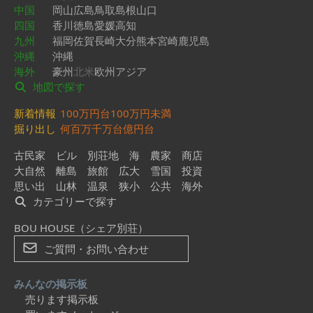
中国
岡山
広島
鳥取
島根
山口
四国
香川
徳島
愛媛
高知
九州
福岡
佐賀
長崎
大分
熊本
宮崎
鹿児島
沖縄
沖縄
海外
豪州
北米
欧州
アジア
地図で探す
新着情報
100万円台
100万円未満
掘り出し
何百万
千万台
億円台
古民家
ビル
別荘地
海
農家
商店
大自然
離島
旅館
広大
雪国
投資
思い出
山林
温泉
狭小
公共
海外
カテゴリーで探す
BOU HOUSE（シェア別荘）
ご質問・お問い合わせ
みんなの掲示板
売ります掲示板