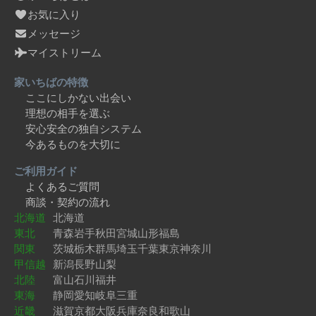
お気に入り
メッセージ
マイストリーム
家いちばの特徴
ここにしかない出会い
理想の相手を選ぶ
安心安全の独自システム
今あるものを大切に
ご利用ガイド
よくあるご質問
商談・契約の流れ
北海道
北海道
東北
青森
岩手
秋田
宮城
山形
福島
関東
茨城
栃木
群馬
埼玉
千葉
東京
神奈川
甲信越
新潟
長野
山梨
北陸
富山
石川
福井
東海
静岡
愛知
岐阜
三重
近畿
滋賀
京都
大阪
兵庫
奈良
和歌山