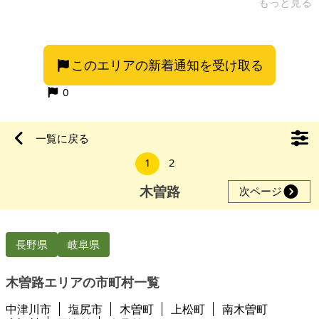
ほどの場所にコンビニもあり、地方都市ながら利便性の高い立
もっと見る
地です。 建物種別：店舗（区分所有・収益物件） 業種：美容室
改装費：約1,000万円 ② 家賃収入・収益性について 月額家賃：
10万円 年間家賃収入：120万円 希望売却価格：900万円 上記条
このエリアの新着通知を受け取る
件より、**表面利回りは約13.3％**となります。購入後すぐに
家賃収入が発生する、インカム型の投資物件で
0
一覧に戻る
1
2
木曽路
次ページ
長野県
岐阜県
木曽路エリアの市町村一覧
中津川市
塩尻市
木曽町
上松町
南木曽町