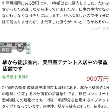
中津川福岡にある別荘です。3年前ほどに購入しました。だいぶ
古かったため直しながら使っていましたが、仕事の事情でなか
なか行けなくなり売りに出します。だいぶ直したので使う分に
は問題ありませんが、まだ直したほうがいいところがあるので
ある程度DIYできる人がいいと思います。 お風呂はありません
もっと見る
が、隣が共同露天風呂なので気にならないと思うます。逆にガ
ス代がかからなくていいです。ただ12月から3月まで凍結防止
で水道が止まります。皆さんはペットボトルで水を持参してい
商店
13767
41
ます。近くに温泉がありますので冬はそちらを利用するといい
です。5分くらいのところに鮎釣りでにぎわう川があります。釣
駅から徒歩圏内、美容室テナント入居中の収益
り好きの人の拠点でもいいです
店舗です
岐阜県中津川市
900万円
① 物件の概要 岐阜県中津川市太田町にある、駅から徒歩約2分
の場所に位置する区分所有の店舗物件です。鉄筋コンクリート
造4階建ての建物のうち、2階・3階部分を使用するメゾネット
タイプとなっています。JR中津川駅から徒歩2分ほど、徒歩20秒