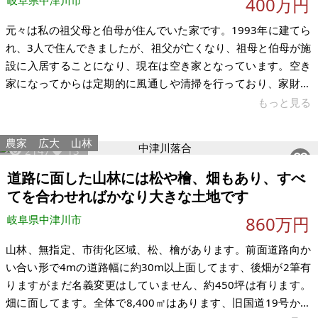
岐阜県中津川市
400万円
元々は私の祖父母と伯母が住んでいた家です。1993年に建てら
れ、3人で住んできましたが、祖父が亡くなり、祖母と伯母が施
設に入居することになり、現在は空き家となっています。空き
家になってからは定期的に風通しや清掃を行っており、家財道
具もすべて撤去して「空」の状態にしました。1993年築と比較
もっと見る
的新しく、公共下水も完備しているため、構造はしっかりして
います。ただ、建物内は年相応の使用感があり、少し「小汚
農家
広大
山林
2147
13
い」と感じる部分もあるかと思いますので、DIYやリフォームを
前提とした「趣味のベースキャンプ」として活用いただける方
道路に面した山林には松や檜、畑もあり、すべ
にお譲りしたいと考えています。 一番の自慢は、道路沿い、家
てを合わせればかなり大きな土地です
から徒歩1分に建つ約43
岐阜県中津川市
860万円
山林、無指定、市街化区域、松、檜があります。前面道路向か
い合い形で4mの道路幅に約30m以上面してます、後畑が2筆有
りますがまだ名義変更はしていません、約450坪は有ります。
畑に面してます。全体で8,400㎡はあります、旧国道19号から