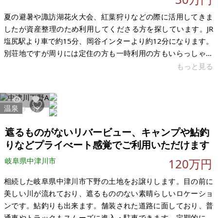
夏の避暑や諏訪湖花火大会、紅葉狩りなどの際に活用してきま
したが資産整理のため利用してくださる方を探しています。JR
塩尻駅より車で約15分、岡谷インターより約12分になります。
別荘地ですが周りには定住の方も一時利用の方もいらっしゃい
ます。雨漏り箇所が一か所ありますが洗面器などを置いていま
もっと見る
した。換気扇やウォシュレット、給湯器は故障しています。年
に数回しか使用してきませんでした。料理しなかったため換気
扇は使用せず、入浴は近くの温泉を利用してきましたので給湯
温泉
2209
32
器も使用していません。現在集中浄化ですが廃止されるため
2028年11月までには浄化槽設置の必要があります。夏は涼しい
遮るものがないリバービュー、キャンプや鮎釣
です。築年数は経っています。
りなどプライべート感覚でご利用いただけます
岐阜県中津川市
120万円
相続した岐阜県中津川市下野の土地をお譲りします。目の前に
美しい川が流れており、遮るもののない素晴らしいロケーショ
ンです。鮎釣りも出来ます。舗装された道路に面しており、普
通車やトラックもスムーズに進入・駐車できます。定期的に草