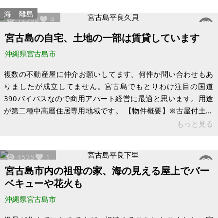
すが、現況は原野。ほ場整備事業も辞退しているので、住宅建
海
離島
12368
4
築は可能です。（宮古島市都市計画課確認済み） 物件購入から
10年以上経過したので、別荘地や農業をしながら宮古島の生活
宮古島の自宅、土地の一部は賃貸しています
を送りたい方にぜひ利用してもらいたいです。 時期は急いでい
沖縄県宮古島市
ませんが、買い手
複数の不動産屋に仲介お願いしてます。何件か問い合わせもあ
りましたが成立してません。宮古島でもとりわけ注目の国道
390バイパスなので商用アパート経営に最適と思います。用途
が第二種中高層住居専用地域です。 【物件概要】※古屋付土地
（現状渡し）となります 場所：沖縄県宮古島市平良字久貝 土
もっと見る
地：1,176.86㎡ 建物：125.62㎡ 構造：鉄筋コンクリートブロ
ック造 現況：土地140坪を賃貸 建物は自宅
4535
1
宮古島市内の祖母の家、海の見える屋上でバー
ベキューや花火も
沖縄県宮古島市