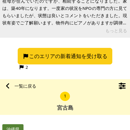
祖母が住んでいたのですが、相続することになりました。家
は、築40年になります。一度家の状況をNPOの専門の方に見て
もらいましたが、状態は良いとコメントをいただきました。現
状有姿でご了解願います。物件内にピアノがありますが調律す
ると使えます。家具が少し残っています。不要なものは廃棄を
もっと見る
お願いいたします。 駐車場はありませんが、家の隣に安い契約
駐車場あります。広い屋上があり、花火やバーベキュー等でき
ます。海も少しですが見え、太陽が沈む夕方は眺めがいいで
このエリアの新着通知を受け取る
す。また、ベランダも広いので洗濯物も大量に干せます。小さ
いですが、庭もあり、自転車やバイクが止めることができま
2
す。解体すると駐車場(二台分)はできると
一覧に戻る
1
宮古島
沖縄県