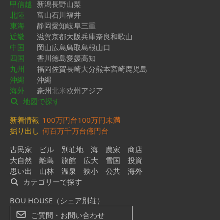
甲信越
新潟
長野
山梨
北陸
富山
石川
福井
東海
静岡
愛知
岐阜
三重
近畿
滋賀
京都
大阪
兵庫
奈良
和歌山
中国
岡山
広島
鳥取
島根
山口
四国
香川
徳島
愛媛
高知
九州
福岡
佐賀
長崎
大分
熊本
宮崎
鹿児島
沖縄
沖縄
海外
豪州
北米
欧州
アジア
地図で探す
新着情報
100万円台
100万円未満
掘り出し
何百万
千万台
億円台
古民家
ビル
別荘地
海
農家
商店
大自然
離島
旅館
広大
雪国
投資
思い出
山林
温泉
狭小
公共
海外
カテゴリーで探す
BOU HOUSE（シェア別荘）
ご質問・お問い合わせ