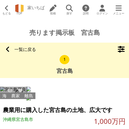
家いちば
もどる
TOP
投稿
探す
説明
ログイン
メニュー
売ります掲示板 宮古島
一覧に戻る
1
宮古島
海
農家
離島
45603
144
農業用に購入した宮古島の土地、広大です
沖縄県宮古島市
1,000万円