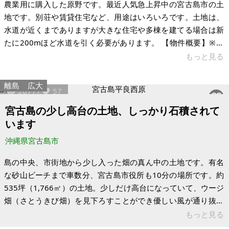
農業用に購入した原野です。最近人気急上昇中の宮古島市の土
地です。別荘や賃貸住宅など、用途はいろいろです。土地は、
水道が近くまでありますが大きな住宅や多棟を建てる場合は新
たに200mほど水道を引く必要があります。 【物件概要】※土
地のみの物件です 場所：沖縄県宮古島市平良字狩俣 土地：
もっと見る
4,122㎡ 建物：なし 構造： 現況： 希望価格：1,000万円（急ぐ
ので急遽、2023年内ならこの価格としました） ※家を建てる場
離島
広大
20777
57
合、水道引き込み代が別途かかります
宮古島の少し高台の土地、しっかり石積されて
います
沖縄県宮古島市
島の中央、市街地から少し入った畑の真ん中の土地です。有名
な砂山ビーチまで車数分、宮古島市役所も10分の場所です。約
535坪（1,766㎡）の土地。少しだけ高台になっていて、ウージ
畑（さとうきび畑）を見下ろすことができ優しい風が通り抜け
ます。 将来の別荘予定地として購入しましたが、家族の事情で
もっと見る
宮古島へなかなか行くことが出来なくなりました。周辺は畑で