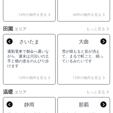
13件の物件を見る
34件の物件を見る
田園
もっと見る
エリア
さいたま
大曲
Previous
Nex
通勤電車で都会へ通いな
雪が積もると音が消え
がら、週末は川沿いの土
て、まるで町ごと、眠っ
手と畑の道をのんびり歩
ているみたいです
けます
13件の物件を見る
12件の物件を見る
温暖
もっと見る
エリア
静岡
那覇
Previous
Nex