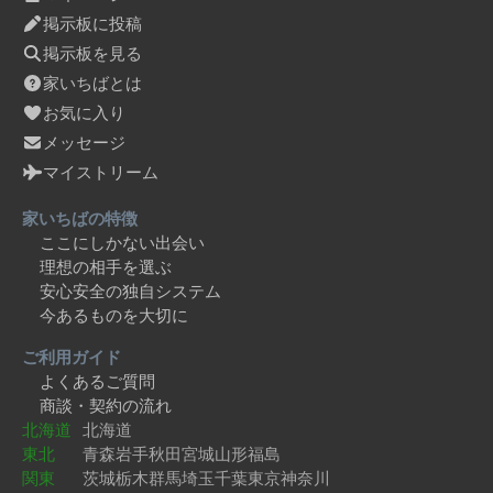
掲示板に投稿
掲示板を見る
家いちばとは
お気に入り
メッセージ
マイストリーム
家いちばの特徴
ここにしかない出会い
理想の相手を選ぶ
安心安全の独自システム
今あるものを大切に
ご利用ガイド
よくあるご質問
商談・契約の流れ
北海道
北海道
東北
青森
岩手
秋田
宮城
山形
福島
関東
茨城
栃木
群馬
埼玉
千葉
東京
神奈川