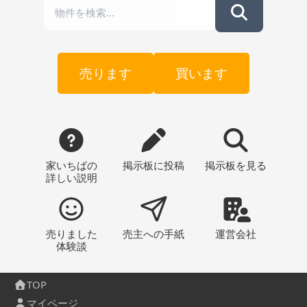
売ります
買います
家いちばの
掲示板
に投稿
掲示板
を見る
詳しい説明
売りました
売主への
手紙
運営会社
体験談
TOP
マイページ