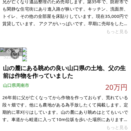
兄が亡くなり遺品整理のため売却します。築35年で、防府市で
も閑静な住宅街にあり進入路が狭いです。キッチン、洗面所、
トイレ、その他の全部屋を床貼りしています。現在35,000円で
賃貸しています。 アクアがいっぱいです。早期に売却をしたい
ため、価格を安くしています。 【物件概要】※古屋付土地 場
もっと見る
所：山口県防府市今市町 土地：44坪 建物：23坪 構造：木造瓦
葺2階3k 現況： 希望価格：300万円 ※現状有姿、および公簿売
買でのお取引きとなります。
5232
10
山の麓にある眺めの良い山口県の土地、父の生
前は作物を作っていました
山口県周南市
20万円
26年前に父が亡くなってから作物を作っておらず、荒れている
段々畑です。他にも農地がある為手放したくて掲載します。定
期的に草刈りはしています。山の麓にあり眺めはとてもいいで
す。車道から畦道に入って10m位坂を歩いた場所にあります。
有効活用してくださる方がいらっしゃれば安価でお譲りしま
もっと見る