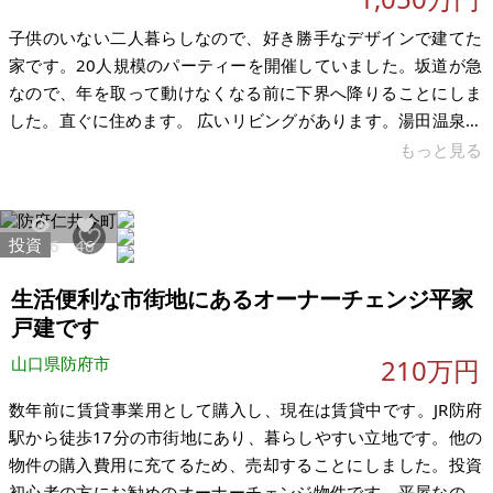
子供のいない二人暮らしなので、好き勝手なデザインで建てた
家です。20人規模のパーティーを開催していました。坂道が急
なので、年を取って動けなくなる前に下界へ降りることにしま
した。直ぐに住めます。 広いリビングがあります。湯田温泉を
一望できる眺望があり、夜景と満天の星空を観ながらBBQを楽
もっと見る
しめます。一方で天井の壁紙がはがれつつあります。今は止ま
っていますが、天窓から雨漏りの跡があります。また塗替えを
怠けていたので、広いウッドデッキがくち始めています。 【物
投資
6176
46
件概要】※古屋付土地 場所：山口県山口市朝倉町 土地：386.26
㎡ 建物：1F：70.08㎡ 2F(ロフト)：33.31㎡ 構造：軽量鉄骨
生活便利な市街地にあるオーナーチェンジ平家
戸建です
山口県防府市
210万円
数年前に賃貸事業用として購入し、現在は賃貸中です。JR防府
駅から徒歩17分の市街地にあり、暮らしやすい立地です。他の
物件の購入費用に充てるため、売却することにしました。投資
初心者の方にお勧めのオーナーチェンジ物件です。平屋なので