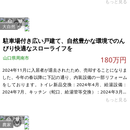
ブ造りアパート4部屋 現況：空き家 希望価格：350万円 ※現状
もっと見る
有姿、および公簿売買でのお取引きとなります。
大自然
19115
109
駐車場付き広い戸建て、自然豊かな環境でのん
びり快適なスローライフを
山口県周南市
180万円
2024年11月に入居者が退去されたため、売却することになりま
した。今年の春以降に下記の通り、内装設備の一部リフォーム
をしております。トイレ新品交換：2024年4月、給湯設備：
2024年7月、キッチン（蛇口、給湯管等交換）：2024年3月、
浴室（蛇口等交換）：2024年3月、井戸ポンプ：2024年3月、
もっと見る
排水管：2024年3月です。現在はすぐにでも住める状態です。
物件の場所は自然豊かです。四方を山に囲まれ、初夏にはホタ
ルが乱舞し、夏には近所の山に登れば雲海を見ることができま
農家
7103
15
す。徒歩15分の場所に須金フルーツランドがあり、梨・ブド