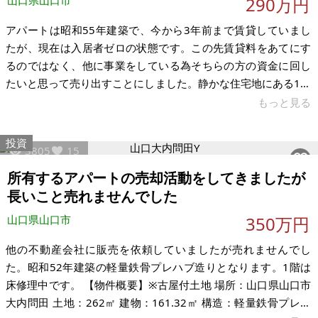
山口県山口市
290万円
アパートは昭和55年建築で、今から3年前まで賃貸していまし
たが、現在は入居者ゼロの状態です。この先賃貸料をあてにす
るのではなく、他に事業をしている為そちらの方の資金に回し
たいと思って売り出すことにしました。静かな住宅地にある1戸
建て空き家です。昭和55年建築です。現状で売却希望です。
もっと見る
【物件概要】※古屋付土地 場所：山口県山口市大内問田 土地：
152.11㎡ 建物：63.6㎡（昭和55年建築） 構造：2階建て軽量プ
投資
3805
15
レハブ造り 現況： 希望価格：290万円 ※現状有姿、および公簿
売買でのお取引きとなります。
所有するアパートの売却活動をしてきましたが
長いこと売れませんでした
山口県山口市
350万円
他の不動産会社に販売を依頼していましたが売れませんでし
た。昭和52年建築の軽量鉄骨プレハブ造りとなります。1階は
床修理中です。 【物件概要】※古屋付土地 場所：山口県山口市
大内問田 土地：262㎡ 建物：161.32㎡ 構造：軽量鉄骨プレハ