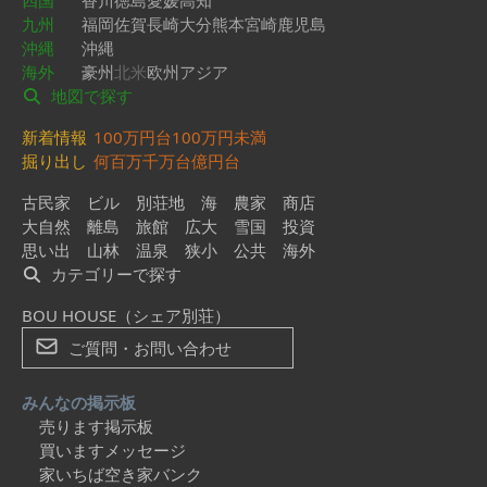
四国
香川
徳島
愛媛
高知
九州
福岡
佐賀
長崎
大分
熊本
宮崎
鹿児島
沖縄
沖縄
海外
豪州
北米
欧州
アジア
地図で探す
新着情報
100万円台
100万円未満
掘り出し
何百万
千万台
億円台
古民家
ビル
別荘地
海
農家
商店
大自然
離島
旅館
広大
雪国
投資
思い出
山林
温泉
狭小
公共
海外
カテゴリーで探す
BOU HOUSE（シェア別荘）
ご質問・お問い合わせ
みんなの掲示板
売ります掲示板
買いますメッセージ
家いちば空き家バンク