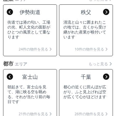
伊勢街道
秩父
Previous
Nex
街道では港の匂い、工場
清流と山々に囲まれたこ
の光、町人文化の面影が
の地では、古くから受け
ひとつの風景として重な
継がれた産業が根付いて
ります
います
24件の物件を見る
10件の物件を見る
都市
もっと見る
エリア
富士山
千葉
Previous
Nex
朝起きて、富士山を見
都心の近くに田んぼが広
て、湖に映る空を眺め
がり、ふと見上げれば空
る、それが当たり前の毎
が広くて心がほどけます
日です
21件の物件を見る
26件の物件を見る