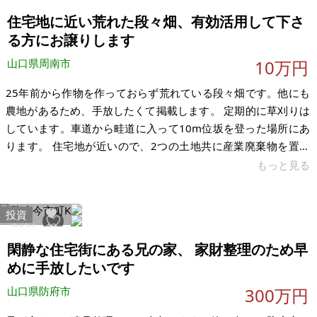
ウ・イチゴ狩りが楽しめます。四季を通じて満天の星を観察で
住宅地に近い荒れた段々畑、有効活用して下さ
きます。
る方にお譲りします
山口県周南市
10万円
25年前から作物を作っておらず荒れている段々畑です。他にも
農地があるため、手放したくて掲載します。 定期的に草刈りは
しています。車道から畦道に入って10m位坂を登った場所にあ
ります。 住宅地が近いので、2つの土地共に産業廃棄物を置か
れる方には申し訳ありませんがお譲りできません。よく当たる
もっと見る
占い師さんにこの土地はとてもいい気が流れていると言われま
した。一部石垣が崩れている場所があります。この土地は市街
投資
化調整区域です。地目は原野に変わりました。ライフラインは
8431
43
ありません。 【物件概要】※土地のみ 場所：山口県周南市下上
閑静な住宅街にある兄の家、 家財整理のため早
土地：145㎡ 建物：なし 構造： 現況：地目は田 希望価格：10
めに手放したいです
万円以上
山口県防府市
300万円