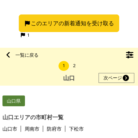
す。 下に家が建っている為草が下りていかないように斜面の部
分は定期的に草刈りして下さる方にお譲りしたいです。住宅地
が近い為産業廃棄物などを置かれる方には申し訳ありませんが
このエリアの新着通知を受け取る
お譲りできません。よく当たる占い師さんにみてもらったとこ
ろとてもいい気が流れている土地だそうです。 この土地は市街
1
化調整区域です。課税の地目は原
一覧に戻る
1
2
山口
次ページ
山口県
山口エリアの市町村一覧
山口市
周南市
防府市
下松市