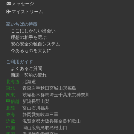
メッセージ
マイストリーム
家いちばの特徴
ここにしかない出会い
理想の相手を選ぶ
安心安全の独自システム
今あるものを大切に
ご利用ガイド
よくあるご質問
商談・契約の流れ
北海道
北海道
東北
青森
岩手
秋田
宮城
山形
福島
関東
茨城
栃木
群馬
埼玉
千葉
東京
神奈川
甲信越
新潟
長野
山梨
北陸
富山
石川
福井
東海
静岡
愛知
岐阜
三重
近畿
滋賀
京都
大阪
兵庫
奈良
和歌山
中国
岡山
広島
鳥取
島根
山口