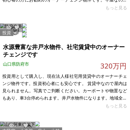
修繕など発生しても比較的簡易的なものが多いので特にお勧め
もっと見る
です。 井戸水物件です。外から見ることは可能ですが、借主様
がいらっしゃいますので、内見はできません。写真にてご判断
ください。 固定資産税評価額は、土地が1,716,470円、建物が
投資
5782
40
637,718円です。固定資産税の年額は、土地が5,721円、建物が
10,841円と比較的低税額となっています。表面利回り17.5%
水源豊富な井戸水物件、社宅賃貸中のオーナー
チェンジです
山口県防府市
320万円
投資用として購入し、現在法人様社宅用賃貸中のオーナーチェ
ンジ物件です。投資初心者にも安心です。 賃貸中なので屋内は
見られません。写真でご判断ください。カーポートや物置など
もあり、車3台停められます。井戸水物件になります。地域全体
井戸水で水源は豊富なので枯れる心配は少ないです。 【物件概
もっと見る
要】※古屋付土地 場所：山口県防府市奈美 土地：269.52㎡ 建
物：103.03㎡ 構造：軽量鉄骨造スレート葺2階建て 現況：賃貸
中（賃料は6万円です） 希望価格：320万円 税込み（利回り