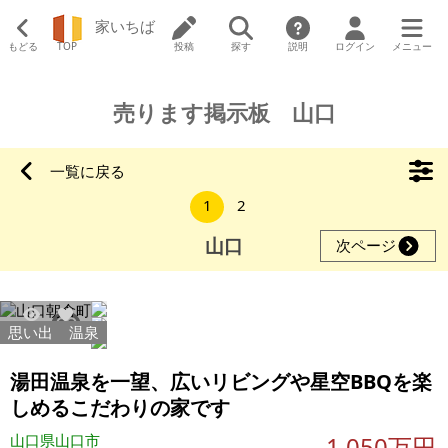
家いちば
もどる
TOP
投稿
探す
説明
ログイン
メニュー
売ります掲示板 山口
一覧に戻る
1
2
山口
次ページ
思い出
温泉
5068
26
湯田温泉を一望、広いリビングや星空BBQを楽
しめるこだわりの家です
山口県山口市
1,050万円