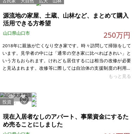
古民家
大自然
広大
山林
34628
260
22.5％） ※現状有姿、および公簿売買でのお取引きとなりま
す。
源流地の家屋、土蔵、山林など、まとめて購入
活用できる方希望
山口県山口市
250万円
2018年に親族が亡くなり空き家です。時々訪問して掃除をして
います。見学者の中には「通常の空き家に比べればきれい」と
いう方もおられます。けれども居住するには相当の改修が必要
と見込まれます。改修等に際しては自治体の支援制度の利用も
ご検討ください。不動産に関する相続手続きは2019年7月に完
もっと見る
了しています。登記名義人は1人です。土地は118筆です。ご契
約後に登記料が発生することをご考慮ください。 田畑山林、宅
地・建物を一括して引き受けていただく方、源流地において新
投資
6425
13
たな農林業、宿泊・飲食業などに挑戦したい方を希望します。
農業委員会での審査には、営農計画等の提出が求められます。
現在入居者なしのアパート、事業資金にするた
山林の6割は非課税の保安
め売ることにしました