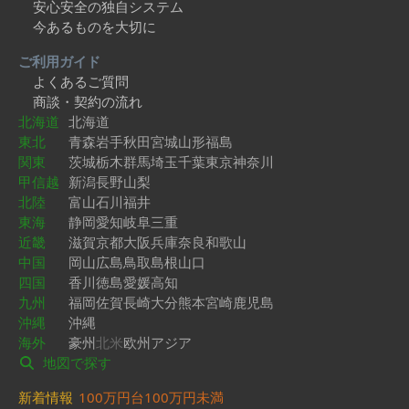
安心安全の独自システム
今あるものを大切に
ご利用ガイド
よくあるご質問
商談・契約の流れ
北海道
北海道
東北
青森
岩手
秋田
宮城
山形
福島
関東
茨城
栃木
群馬
埼玉
千葉
東京
神奈川
甲信越
新潟
長野
山梨
北陸
富山
石川
福井
東海
静岡
愛知
岐阜
三重
近畿
滋賀
京都
大阪
兵庫
奈良
和歌山
中国
岡山
広島
鳥取
島根
山口
四国
香川
徳島
愛媛
高知
九州
福岡
佐賀
長崎
大分
熊本
宮崎
鹿児島
沖縄
沖縄
海外
豪州
北米
欧州
アジア
地図で探す
新着情報
100万円台
100万円未満