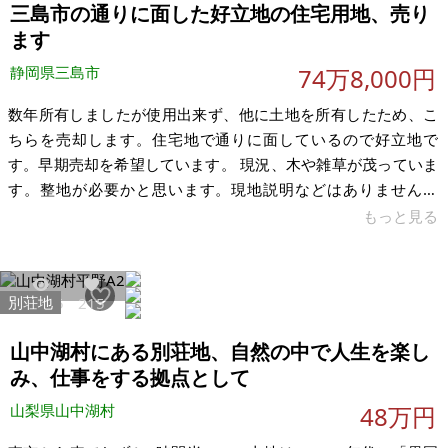
められます。近くに温泉とゴルフ場、人気のケーキ店などがあ
三島市の通りに面した好立地の住宅用地、売り
ります。町内会も比較的年齢が若く、やる気のある人々です。
ます
毎年夏には公園でお
静岡県三島市
74万8,000円
数年所有しましたが使用出来ず、他に土地を所有したため、こ
ちらを売却します。住宅地で通りに面しているので好立地で
す。早期売却を希望しています。 現況、木や雑草が茂っていま
す。整地が必要かと思います。現地説明などはありませんの
で、自由に見学をしてください。価格の相談も受け付けていま
もっと見る
す。 【物件概要】※土地のみ 場所：静岡県三島市大場 土地：
240㎡ 建物： 構造： 現況： 希望価格：74.8万円 ※現状有姿、
および公簿売買でのお取引きとなります。
別荘地
30755
215
山中湖村にある別荘地、自然の中で人生を楽し
み、仕事をする拠点として
山梨県山中湖村
48万円