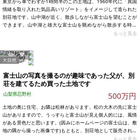
東京から車でわずか1時間半のこの土地は、1960年代に「異国
情緒を取り入れた気品高いリゾート」をイメージして造られた
別荘地です。山中湖が近く、散歩しながら富士山を望むことが
できます。山中湖と雄大な富士山を眺めながら散歩する時間
は、お金に代えがたい安らぎを与えてくれます。この土地は、
もっと見る
富士山が大好きな父が「富士山の近くに別荘地が欲しい」との
想いで購入しました。当時、父は大手製造業の社長として毎日
忙しかったため、結局この土地を有効活用することができませ
大自然
54235
335
んでした。娘である私も子育てや子どもの世話に忙しく、残念
ながら自分で有効活用しないまま年齢を重ねました。 土地は平
富士山の写真を撮るのが趣味であった父が、別
坦地ではなく、前面道路からやや登り
荘を建てるため買った土地です
山梨県忍野村
500万円
土地の奥に住宅、お隣は松林があります。松の大木の先に富士
山がありますので、うっすらと富士山が見え個人的には、風情
がある景色だと思います。(因みにホームページの富士山は、敷
地の隅から撮った画像です)もともと、別荘地として販売されて
いた土地ですが住宅も10件程点在しており、住環境はわるくな
もっと見る