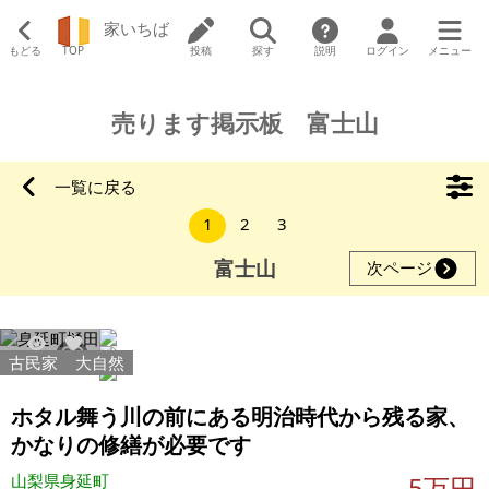
家いちば
もどる
TOP
投稿
探す
説明
ログイン
メニュー
売ります掲示板 富士山
一覧に戻る
1
2
3
富士山
次ページ
古民家
大自然
1946
4
ホタル舞う川の前にある明治時代から残る家、
かなりの修繕が必要です
山梨県身延町
5万円