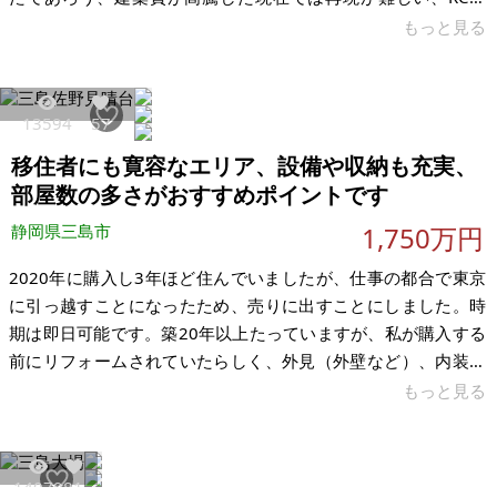
材・設計・スケールすべてに妥協のない一棟です。自分達の別
もっと見る
荘としての使用頻度が下がったため、この建物の価値を理解
し、次のステージで活かしていただける方へ、有効活用を前提
に売却を検討しております。別荘地内のため民泊できません。
13594
57
＜この物件が「選ばれる理由」＞ • 圧倒的な開放感を誇る広い
移住者にも寛容なエリア、設備や収納も充実、
リビング空間 • 多くのゲストをもてなせる本格仕様のキッチン
＆ダイニング • 森林に包ま
部屋数の多さがおすすめポイントです
静岡県三島市
1,750万円
2020年に購入し3年ほど住んでいましたが、仕事の都合で東京
に引っ越すことになったため、売りに出すことにしました。時
期は即日可能です。築20年以上たっていますが、私が購入する
前にリフォームされていたらしく、外見（外壁など）、内装ふ
くめて全体的にきれいです。 現在の状況としては空き家です。
もっと見る
雨漏れもなく、エコキュートやエアコンなども2020年, 2021年
に新品を設置しましたので、まだまだ使えます。庭があるので
ちょっとしたバーベキューなど楽しめます。駐車場も最大3台停
14079
81