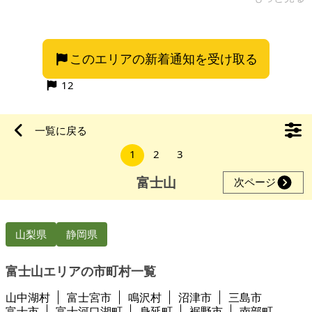
いと思います。ゴミステーションもあります。一方通行の道路
から土地へ車を乗り入れるには、高低差が50センチ程あり、緩
やかな傾斜地ですので土地造成は、必要となります。 【物件概
このエリアの新着通知を受け取る
要】※土地のみ案件です 場所：山梨県南都留郡忍野村忍草 土
地：289㎡（87.42坪） 建物：なし 構造： 現況： 希望価格：
12
500万円
一覧に戻る
1
2
3
富士山
次ページ
山梨県
静岡県
富士山エリアの市町村一覧
山中湖村
富士宮市
鳴沢村
沼津市
三島市
富士市
富士河口湖町
身延町
裾野市
南部町