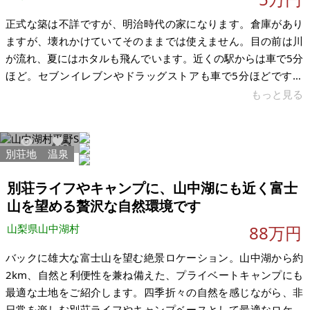
正式な築は不詳ですが、明治時代の家になります。倉庫があり
ますが、壊れかけていてそのままでは使えません。目の前は川
が流れ、夏にはホタルも飛んでいます。近くの駅からは車で5分
ほど。セブンイレブンやドラッグストアも車で5分ほどです。
家の中はかなり荒れており、大規模な修繕が必要です。外から
もっと見る
植物が侵入しております。トイレは前所有者がエコトイレを使
っており、水栓ではなく汲み取りでもありません。2階は16畳
ほどの広いフローリングになっております。立派な梁がありま
別荘地
温泉
1884
23
す。お風呂の上の屋根が壊れており、そのままではお風呂に入
ることは出来ません。残置物がかなりありますので、買主様で
別荘ライフやキャンプに、山中湖にも近く富士
の処分をお願いいたします。家の周
山を望める贅沢な自然環境です
山梨県山中湖村
88万円
バックに雄大な富士山を望む絶景ロケーション。山中湖から約
2km、自然と利便性を兼ね備えた、プライベートキャンプにも
最適な土地をご紹介します。四季折々の自然を感じながら、非
日常を楽しむ別荘ライフやキャンプベースとして最適なロケー