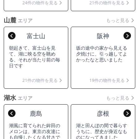
24件の物件を見る
21件の物件を見る
山麓
もっと見る
エリア
富士山
阪神
Previous
Nex
朝起きて、富士山を見
坂の途中の家から見える
て、湖に映る空を眺め
夕焼けに、引っ越してよ
る、それが当たり前の毎
かったなと思いました
日です
21件の物件を見る
19件の物件を見る
湖水
もっと見る
エリア
鹿島
彦根
Previous
Nex
潮風に育てられた鉾田の
湖と田んぼの間で暮らす
メロンは、東京の友達に
うちに、歴史が身近なも
も自慢したくなる甘さで
のになってきました