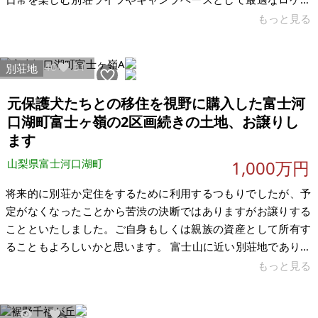
ションです。静けさと利便性を兼ね備えたこの土地で、あなた
もっと見る
だけの特別な時間を過ごしてみませんか。 ＜条件＞ ・現状有姿
でお願いします。(売買にあたり当方で測量、整備等はおこない
12340
31
別荘地
ません) ・残留物の処理は買主様にてお願いします。 ・購入前
に周辺状況、インフラなど買主様にて確認お願いします。 ・法
元保護犬たちとの移住を視野に購入した富士河
律や条例などにより「用途」によって制限がかかる可能性があ
口湖町富士ヶ嶺の2区画続きの土地、お譲りし
りますので現地自治体へ買
ます
山梨県富士河口湖町
1,000万円
将来的に別荘か定住をするために利用するつもりでしたが、予
定がなくなったことから苦渋の決断ではありますがお譲りする
ことといたしました。ご自身もしくは親族の資産として所有す
ることもよろしいかと思います。 富士山に近い別荘地であり周
囲に建物が少なくプライベート感が感じられ、2区画地続きで南
もっと見る
道路のため使い勝手が良いかと思います。 希望といたしまして
は、別荘もしくは定住として利用いただける方にお譲りできれ
ば幸いです。※民泊利用は不可、比較的近い距離にドッグラン