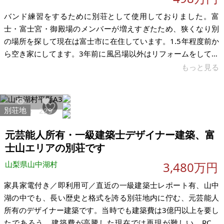
バンド練習をするために別荘として使用しておりました。富
士・富士宮・御殿場のメンバーが増えすぎたため、狭くなり別
の場所を探して現在は富士市に在住しています。1.5年程度前か
ら空き家にしてます。3年前に風呂場以外はリフォームをしてお
ります。各部屋にエアコンも入れ、快適な暮らしができており
もっと見る
ました。駐車場も軽自動車なら3台は楽に泊めることができま
す。 静かで永住の地としても良いです。新東名、新清水インタ
ーまで10分位ですので、東京方面、浜松方面、山梨方面行くの
別荘地
28364
229
に非常便利で良い場所です。子育て中の方にも小学校の1.km位
のところにあります。近隣の方も優しい方で、バンド練習をや
元芸能人所有・一級建築士デザイナー建築、富
っても文句ひとつ言いません
士山エリアの別荘です
山梨県山中湖村
3,480万円
家具家電付き／即利用可／直近の一級建築士レポート有、山中
湖の中でも、長い歴史と格式を誇る別荘地内に佇む、元芸能人
所有のデザイナー建築です。当時でも建築費は3億円以上を要し
たであろう、建築費が高騰した現在では再現が難しい、RC素