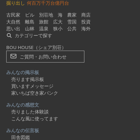
掘り出し
何百万
千万台
億円台
古民家
ビル
別荘地
海
農家
商店
大自然
離島
旅館
広大
雪国
投資
思い出
山林
温泉
狭小
公共
海外
カテゴリーで探す
BOU HOUSE（シェア別荘）
ご質問・お問い合わせ
みんなの掲示板
売ります掲示板
買いますメッセージ
家いちば空き家バンク
みんなの感想文
売りました体験談
こんな風に使ってます
みんなの伝言板
田舎図鑑