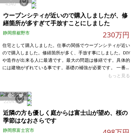
4340
26
がある公園がございますので、犬と滞在したり暮らしたりする
ウーブンシティが近いので購入しましたが、修
にもよろしいかと思います。 中央自動車道「河口湖IC」から車
で約25分、道の駅 朝霧
繕箇所が多すぎて手放すことにしました
静岡県裾野市
230万円
住宅として購入しました。仕事の関係でウーブンシティが近い
ので購入しました。修繕箇所が多く、手放す事にしました。DIY
や造作が出来る人に最適です。最大の問題は修繕です。具体的
には建物がずれている事です。基礎の補強が必要です。 一番大
きな損害は玄関の框付近とその真下の一階部分とお風呂場で
もっと見る
す。概ね1.5cmズレています。玄関の閉まりが少し硬いです。
鍵もかかります。その他サッシにワレや歪みはありません。 庭
付きです。500㎡の土地で駐車場もあります。不動産屋さんに
22045
352
も出しています。すぐにでも書類が出せますので名義変更が可
近隣の方も優しく庭からは富士山が望め、桜の
能です。 【物件概要】※古屋付土地 場所：静岡県裾野市千福が
丘 土地：495.
季節はなおさらです
静岡県富士宮市
498万円