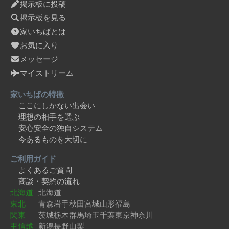
掲示板に投稿
掲示板を見る
家いちばとは
お気に入り
メッセージ
マイストリーム
家いちばの特徴
ここにしかない出会い
理想の相手を選ぶ
安心安全の独自システム
今あるものを大切に
ご利用ガイド
よくあるご質問
商談・契約の流れ
北海道
北海道
東北
青森
岩手
秋田
宮城
山形
福島
関東
茨城
栃木
群馬
埼玉
千葉
東京
神奈川
甲信越
新潟
長野
山梨