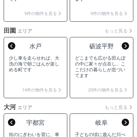
9件の物件を見る
9件の物件を見る
田園
もっと見る
エリア
水戸
砺波平野
Previous
Nex
少し車を走らせれば、大
どこまでも広がる田んぼ
洗の海で朝ごはんが楽し
の中に家々が点在し、こ
める町です
こだけの暮らしが息づい
てます
14件の物件を見る
20件の物件を見る
大河
もっと見る
エリア
宇都宮
岐阜
Previous
Nex
街のにぎわいを背に、車
子どもの頃に遊んだ川べ