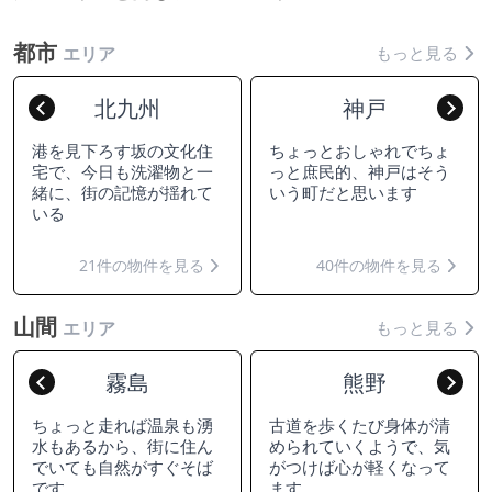
都市
もっと見る
エリア
北九州
神戸
Previous
Nex
港を見下ろす坂の文化住
ちょっとおしゃれでちょ
宅で、今日も洗濯物と一
っと庶民的、神戸はそう
緒に、街の記憶が揺れて
いう町だと思います
いる
21件の物件を見る
40件の物件を見る
山間
もっと見る
エリア
霧島
熊野
Previous
Nex
ちょっと走れば温泉も湧
古道を歩くたび身体が清
水もあるから、街に住ん
められていくようで、気
でいても自然がすぐそば
がつけば心が軽くなって
です
ます