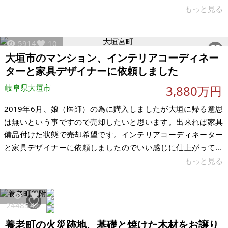
を売却希望です。バラバラでも売却可能です。 【物件概要】※
もっと見る
土地のみ 場所：岐阜県海津市平田町 土地：田んぼ300坪、200
坪、300坪 宅地200坪 畑100坪 建物：なし 構造：
5914
10
現況： 希望価格：1坪3万～5万円 ※現状有姿、および公簿売買
大垣市のマンション、インテリアコーディネー
でのお取引きとなります。 ※田畑土地は、農地法が適用される
ターと家具デザイナーに依頼しました
場合に、実質的な耕作能力の審査や書類の提出
岐阜県大垣市
3,880万円
2019年6月、娘（医師）の為に購入しましたが大垣に帰る意思
は無いという事ですので売却したいと思います。出来れば家具
備品付けた状態で売却希望です。インテリアコーディネーター
と家具デザイナーに依頼しましたのでいい感じに仕上がってい
ると思います。 【物件概要】※区分所有 場所：岐阜県大垣市宮
もっと見る
町 土地： 建物： 構造：コンクリート15階建 現況： 希望価格：
3,880万円 ※現状有姿、および公簿売買でのお取引きとなりま
す。
24485
42
養老町の火災跡地、基礎と焼けた木材をお譲り