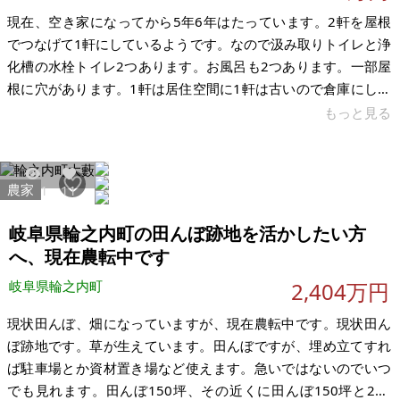
現在、空き家になってから5年6年はたっています。2軒を屋根
でつなげて1軒にしているようです。なので汲み取りトイレと浄
化槽の水栓トイレ2つあります。お風呂も2つあります。一部屋
根に穴があります。1軒は居住空間に1軒は古いので倉庫にした
らいいじゃないかと考えてました。ザビックのスーパー、小学
もっと見る
校保育園が近い、未来工業の本社が近くにある、高速道路安八
ICから直線距離2Kmです。家の一部が車庫で狭く軽自動車がや
っとです。 不動産鑑定士の土地と建物の評価額は149万円で
農家
2551
11
す。参考にしてください。活用できる人おねがいします。 【物
件概要】※古屋付土地 場所：岐阜県安八郡輪之内町 土地：
岐阜県輪之内町の田んぼ跡地を活かしたい方
168.59+17.
へ、現在農転中です
岐阜県輪之内町
2,404万円
現状田んぼ、畑になっていますが、現在農転中です。現状田ん
ぼ跡地です。草が生えています。田んぼですが、埋め立てすれ
ば駐車場とか資材置き場など使えます。急いではないのでいつ
でも見れます。田んぼ150坪、その近くに田んぼ150坪と200