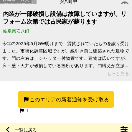
7338
45
外からもアクセスしやすいです。 【物件概要】※古屋付土地
（現状渡し）となります 場所：岐阜県海津市南濃町 土地：
内装が一部破損し設備は故障していますが、リ
416.08㎡ 宅地 建物：91.26㎡ 居宅 構造：積水ハウスの軽量
フォーム次第では古民家が蘇ります
鉄骨、平屋
岐阜県安八町
今年の2025年5月GW明けまで、賃貸されていたものを譲り受け
ました。市街化調整区域ですが、線引き前に建築された建物で
す。門の左右は、シャッター付物置です。建物は広いですが、
床・壁・天井が破損している箇所があります。門構えが立派で
す。 名神高速IC、JR岐阜羽島駅まで車で約10分圏内で交通至
もっと見る
便、コストコ、ニトリと大型店舗も車で10～15分圏内にあり便
利な立地です。 設備はオール電化ですが、故障して使用はでき
ません。リフォームしないと居住は難しい分、価格は相談に応
このエリアの新着通知を受け取る
じます。 【物件概要】※古屋付土地 場所：岐阜県安八郡安八町
土地：357.02㎡ 宅地 建物：母屋155.20㎡、物置2棟 構
1
一覧に戻る