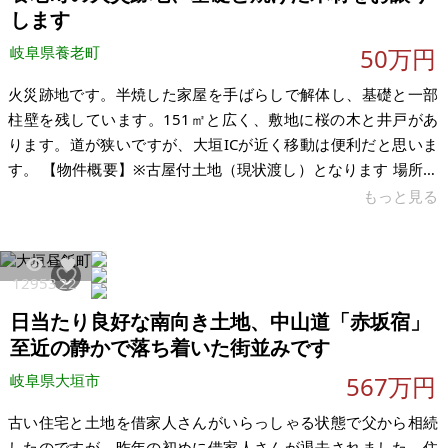
します
岐阜県養老町
50万円
火災跡地です。半焼した家屋を手ばらしで解体し、基礎と一部
柱壁を残しています。151㎡と広く、敷地に桜の木と井戸があ
ります。道が狭いですが、大垣ICが近く移動は便利だと思いま
す。 【物件概要】※古屋付土地（現状渡し）となります 場所：
岐阜県養老郡養老町船附 土地：151㎡ 建物：不明 構造：木造
もっと見る
現況：建物半焼、焼け木材あり 希望価格：50万円 賃貸の場
合、希望価格：1.5万円/月
12953
22
日当たり良好な南向き土地、中山道「赤坂宿」
至近の静かで落ち着いた街並みです
岐阜県大垣市
567万円
古い住宅と土地を借家人さんがいらっしゃる状態で父から相続
したのですが、昨年の初めに借家人さんが退去されました。住