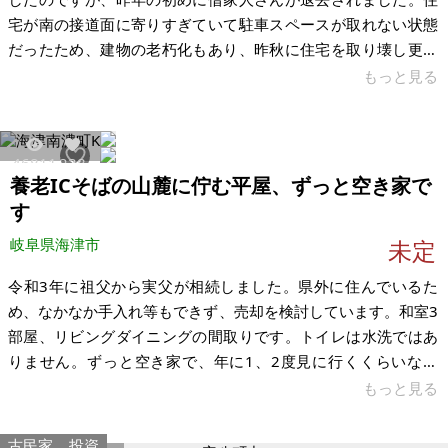
宅が南の接道面に寄りすぎていて駐車スペースが取れない状態
だったため、建物の老朽化もあり、昨秋に住宅を取り壊し更地
にいたしました。私がすでに東京に生活基盤を築いてしまって
もっと見る
おり、管理が難しいので、活用してくださる方に安価でお譲り
したいと思います。 すぐに立ち会いにうかがえる場所に住んで
おりません。ご一報いただければ詳しい住所をお伝えいたしま
46811
238
すので、ご自由にご検分いただければと思います。 閑静な住宅
養老ICそばの山麓に佇む平屋、ずっと空き家で
街にある長方形の更地です。南側で公道に接道しています。近
す
くには鉄道遺産であり現役の駅でも
岐阜県海津市
未定
令和3年に祖父から実父が相続しました。県外に住んでいるた
め、なかなか手入れ等もできず、売却を検討しています。和室3
部屋、リビングダイニングの間取りです。トイレは水洗ではあ
りません。ずっと空き家で、年に1、2度見に行くくらいなの
で、雑草もすごいです。 物置小屋もあります。 家財道具もだい
もっと見る
ぶん残っていて、これをそのまま引き取ってくださる方を希望
します。物件は山の麓ですが、養老ICから15分程度のため、県
古民家
投資