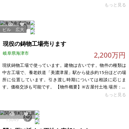
坪・宅地200坪・畑100坪などあります。合計5筆を希望です。
もっと見る
バラバラでも可能です。 【物件概要】※土地のみ 場所：岐阜県
安八郡輪之内町大藪 土地：田んぼ150坪(約495.86㎡)、150坪
(495.86㎡)、200坪(661.15㎡)、 宅地200坪(661.15㎡)、
ビル
広大
4139
11
畑100坪(330.57㎡)、 計：800坪(2,644.59㎡) 建
物：
現役の鋳物工場売ります
岐阜県海津市
2,200万円
現状鋳物工場で使っています。建物は古いです。物件の種類は
中古工場で、養老鉄道「美濃津屋」駅から徒歩約15分ほどの場
所に位置しています。引き渡し時期については相談に応じま
す。価格交渉も可能です。 【物件概要】※古屋付土地 場所：岐
阜県海津市南濃町 土地：公簿 2,161.13m² 建物：未登記倉庫あ
もっと見る
り 構造： 現況： 希望価格：2,200万円（価格交渉あり） 私道
負担：無 地目：宅地・原野 都市計画：非線引 用途地域：無指
定 建ぺい率 ：60％ 容積率：200％ 国土法届：不要 接道状態：
13049
52
南側幅員約7.4ｍ公道に約10ｍ接道、北側幅員約5ｍ公道に約40