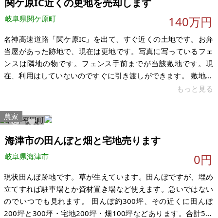
関ケ原IC近くの更地を売却します
ｍ接道 ※現状有姿、および公簿売買での
岐阜県関ケ原町
140万円
名神高速道路「関ケ原IC」を出て、すぐ近くの土地です。お弁
当屋があった跡地で、現在は更地です。写真に写っているフェ
ンスは隣地の物です。フェンス手前までが当該敷地です。現
在、利用はしていないのですぐに引き渡しができます。 敷地内
に立て看板が3本立っています。年間で7万円の敷地料が入って
もっと見る
きます。広告主が決まれば金額は上がります。現在は3本中1本
に広告主が決まっています。また敷地内に電柱が立っており、
農家
こちらは1年で約3,000円の敷地料が入ってきます。収入がある
5919
18
ので維持しやすいと思います。さらに空いている敷地を貸せば
海津市の田んぼと畑と宅地売ります
収入は増えます。 交通量が多い国道に面しており、地元の方以
岐阜県海津市
0円
外にも車で来た観光客も
現状田んぼ跡地です。草が生えています。田んぼですが、埋め
立てすれば駐車場とか資材置き場など使えます。急いではない
のでいつでも見れます。 田んぼ約300坪、その近くに田んぼ
200坪と300坪・宅地200坪・畑100坪などあります。合計5筆