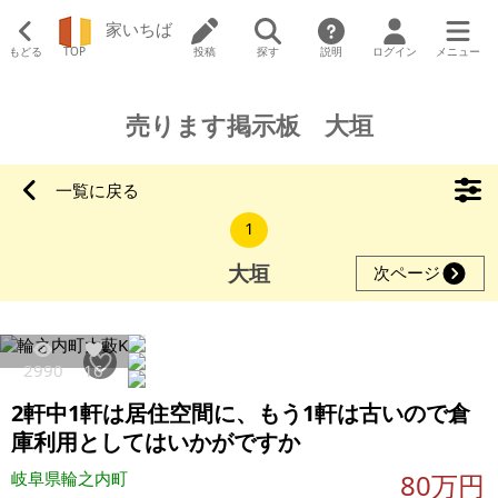
家いちば
もどる
TOP
投稿
探す
説明
ログイン
メニュー
売ります掲示板 大垣
一覧に戻る
1
大垣
次ページ
2990
16
2軒中1軒は居住空間に、もう1軒は古いので倉
庫利用としてはいかがですか
岐阜県輪之内町
80万円