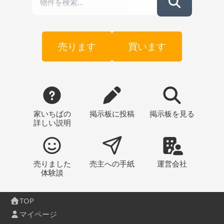
売ります
買います
家いちばの
掲示板
に投稿
掲示板
を見る
詳しい説明
売りました
売主への
手紙
運営会社
体験談
TOP
マイページ