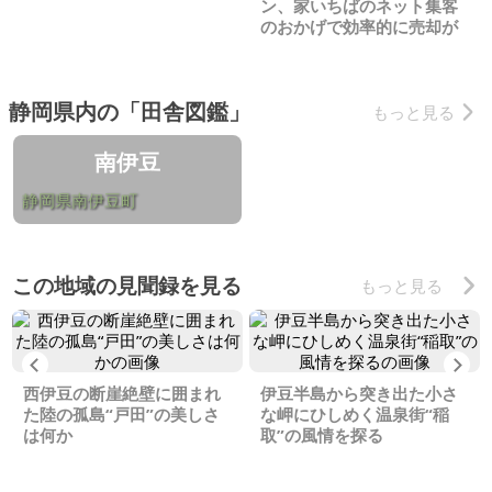
ン、家いちばのネット集客
のおかげで効率的に売却が
できました
静岡県内の「田舎図鑑」
もっと見る
南伊豆
静岡県南伊豆町
この地域の見聞録を見る
もっと見る
Previous
Ne
西伊豆の断崖絶壁に囲まれ
伊豆半島から突き出た小さ
た陸の孤島“戸田”の美しさ
な岬にひしめく温泉街“稲
は何か
取”の風情を探る