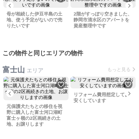
Previous
Ne
母が相続した伊豆半島の土
2階がすっぽり空きました、
地、使う予定がないので売
静岡市清水区のアパートを
りたいです
資産整理中です
この物件と同じエリアの物件
富士山
もっと見る
エリア
Previous
Ne
リフォーム費用想定してお
安くしています
元保護犬たちとの移住を視
野に購入した富士河口湖町
富士ヶ嶺の2区画続きの土
地、お譲りします