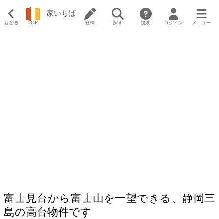
家いちば
もどる
TOP
投稿
探す
説明
ログイン
メニュー
富士見台から富士山を一望できる、静岡三
島の高台物件です