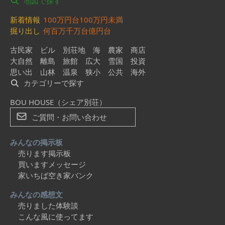
地図で探す
新着情報
100万円台
100万円未満
掘り出し
何百万
千万台
億円台
古民家
ビル
別荘地
海
農家
商店
大自然
離島
旅館
広大
雪国
投資
思い出
山林
温泉
狭小
公共
海外
カテゴリーで探す
BOU HOUSE（シェア別荘）
ご質問・お問い合わせ
みんなの掲示板
売ります掲示板
買いますメッセージ
家いちば空き家バンク
みんなの感想文
売りました体験談
こんな風に使ってます