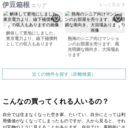
伊豆箱根
もっと見る
エリア
Previous
Ne
解体して更地にしました、
東京電力より、線下補償料
熱海のシニア向けマンショ
としての収入もあります
ンのお部屋を売ります、風
光明媚な南向き、大浴場あ
ります
近くの物件を探す（距離検索）
こんなの買ってくれる人いるの？
自分では住まなくなった空き家。たいてい、自分にとっては利
用価値がなくなってしまったものですが、人から見ると、それ
が宝物のように見えることがあります。自分では、客観的にそ