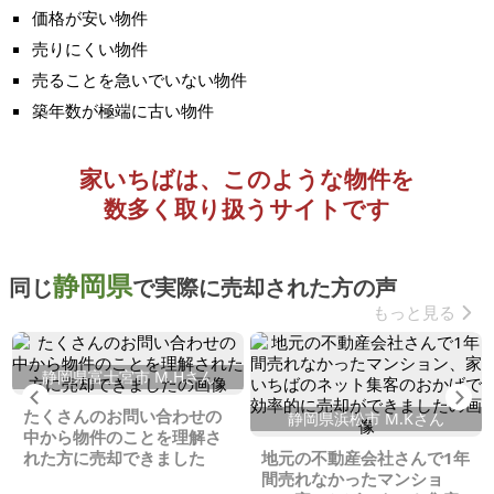
価格が安い物件
売りにくい物件
売ることを急いでいない物件
築年数が極端に古い物件
家いちばは、このような物件を
数多く取り扱うサイトです
静岡県
同じ
で実際に売却された方の声
もっと見る
静岡県富士宮市 M.Hさん
Previous
Ne
たくさんのお問い合わせの
静岡県浜松市 M.Kさん
中から物件のことを理解さ
れた方に売却できました
地元の不動産会社さんで1年
間売れなかったマンショ