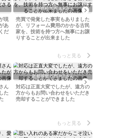
秋田県秋田市 
長野県松本市 A.Kさん
Next
相続したものの使
が現
売買で発覚した事実もありました
た空き家、現状を
があ
が、リフォーム費用のかかる古民
えし検討していた
くだ
家を、技術を持つ方へ無事にお譲
りすることが出来ました
もっと見る
島根県飯石郡 R.Tさん
Next
愛媛県今治市 
さん
対応は正直大変でしたが、遠方の
した
方からもお問い合わせをいただき
両親の建てた家、
た
売却することができました
か迷いましたが、
さる方に売ること
たです
もっと見る