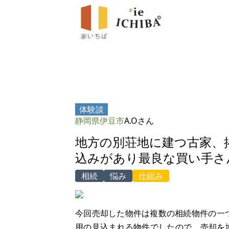
体験談
静岡県伊豆市
A.Oさん
地方の別荘地に建つ古家、
込みがあり最良な買い手さ
相続
悩み
仕組み
今回売却した物件は複数の相続物件の一
用の見込まれる物件でしたので、売却を