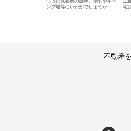
箱根の保養所の跡地、別荘やキャ
三
Previous
ーシャンビューが自
ンプ場等にいかがでしょうか
宅
土地、ちょっとした
不動産