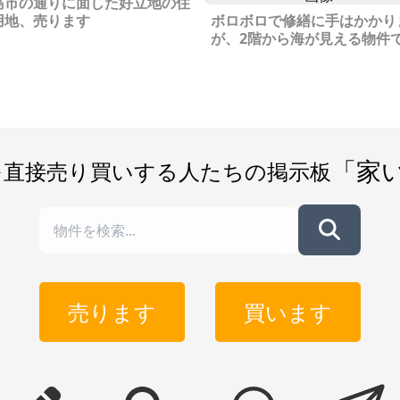
島市の通りに面した好立地の住
用地、売ります
ボロボロで修繕に手はかかり
が、2階から海が見える物件
「家
を直接売り買いする人たちの掲示板
売ります
買います