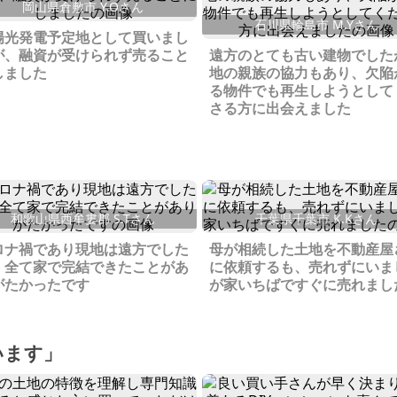
岡山県倉敷市 Y.Oさん
石川県輪島市 M.Yさん
陽光発電予定地として買いまし
が、融資が受けられず売ること
遠方のとても古い建物でした
しました
地の親族の協力もあり、欠陥
る物件でも再生しようとして
さる方に出会えました
和歌山県西牟婁郡 S.Tさん
千葉県千葉市 K.Kさん
ロナ禍であり現地は遠方でした
母が相続した土地を不動産屋
、全て家で完結できたことがあ
に依頼するも、売れずにいま
がたかったです
が家いちばですぐに売れまし
います」