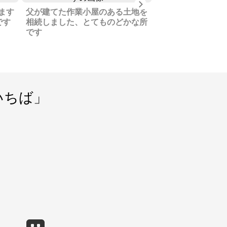
Next
ます
父が建てた作業小屋のある土地を
機能美が活かされ
です
相続しました、とてものどかな所
の別荘です、利用
です
泊運営を行ってい
いちば」