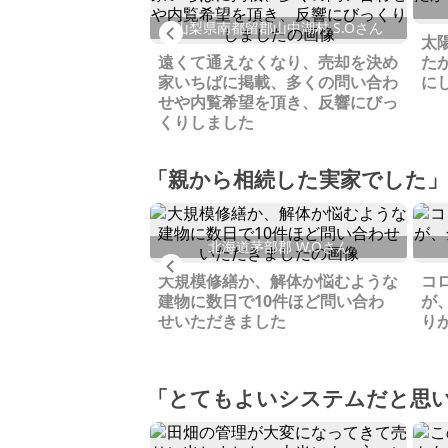
水市 Y.Mさん
山梨県南都留郡山中湖村 S.Oさん
Previous
る前提で購入したも
太
ってしまったため売
遠くて通えなくなり、売却を決め
た
家いちばに掲載、多くの問い合わ
に
せや内覧希望を頂き、反響にびっ
くりしました
「親から相続した実家でした」
北海道茅部郡 W.Oさん
Previous
里市 M.Hさん
大規模修繕か、解体か悩むような
コ
まとまらず、誰も手
建物に数日で10件ほど問い合わ
が
しなかった難あり物
せいただきました
り
問合せをいただきま
「とてもよいシステムだと思