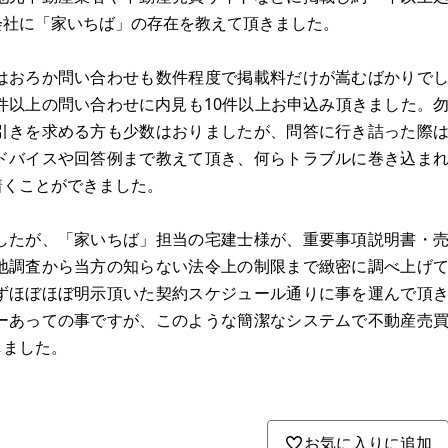
会社に「家いちば」の存在を教えて頂きました。
はおろか問い合わせも数件程度で掲載料だけが嵩むばかりで
件以上の問い合わせに内見も10件以上お申込み頂きました。
引きを求める方も少数はおりましたが、問答に行き詰った際
ドバイスや回答例まで教えて頂き、何らトラブルに巻き込ま
着くことができました。
したが、「家いちば」担当の宅建士様が、重要事項説明書・
地調査から当方の知らない法令上の制限まで緻密に調べ上げ
ずほぼほぼ明示頂いた契約スケジュール通りに事を運んで頂
ーあっての事ですが、このような簡潔なシステムで不動産売
しました。
お気に入りに追加