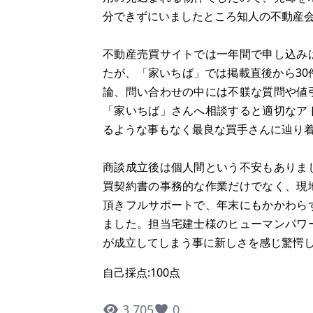
分できずにいましたところ知人の不動産
不動産売買サイトでは一年間で申し込み
たが、「家いちば」では掲載直後から30
論、問い合わせの中には不躾な質問や値
「家いちば」さんへ相談すると適切なア
るような事もなく最良な買手さんに辿り
商談成立後は個人間という不安もありま
買契約書の事務的な作業だけでなく、現
頂きフルサポートで、年末にもかかわら
ました。担当宅建士様のヒューマンパワ
が成立してしまう事に新しさを感じ驚愕
自己採点:100点
3,705
0