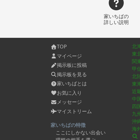
家いちばの
詳しい説明
北
TOP
東
マイページ
関
掲示板に投稿
甲
掲示板を見る
北
家いちばとは
東
近
お気に入り
中
メッセージ
四
マイストリーム
九
沖
家いちばの特徴
海
ここにしかない出会い