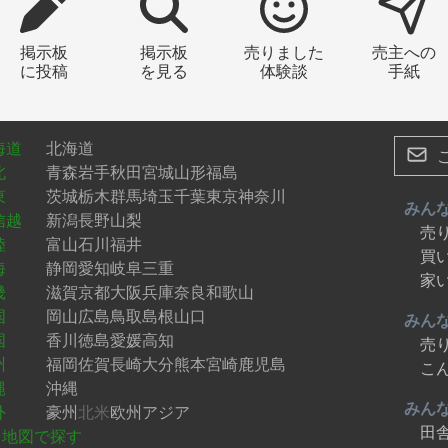
掲示板
掲示板
売りました
売主への
に投稿
を見る
体験談
手紙
海道
北海道
北
青森
岩手
秋田
宮城
山形
福島
東
茨城
栃木
群馬
埼玉
千葉
東京
神奈川
みん
信越
新潟
長野
山梨
売
陸
富山
石川
福井
買
海
静岡
愛知
岐阜
三重
家
畿
滋賀
京都
大阪
兵庫
奈良
和歌山
国
岡山
広島
鳥取
島根
山口
みん
国
香川
徳島
愛媛
高知
売
州
福岡
佐賀
長崎
大分
熊本
宮崎
鹿児島
こ
縄
沖縄
みん
外
豪州
北米
欧州
アジア
田
地図で探す