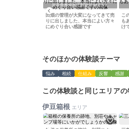
岩手県奥州市江刺梁川 M.Eさん
Previous
美咲町 Y.Kさん
田畑の管理が大変になってきて売
こ
してましたが売りま
りに出しました、本当によい方々
も
人ともネットで簡単
にめぐり合い感謝です
け
できて手間も少なく
そのほかの体験談テーマ
悩み
相続
仕組み
反響
感謝
この体験談と同じエリアの
伊豆箱根
エリア