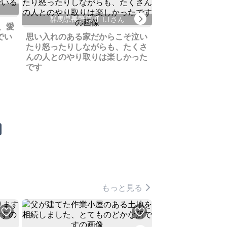
茨城県守谷市 
Next
群馬県長野原町 T.Tさん
、愛
特殊な物件なのに
でい
思い入れのある家だからこそ泣い
く、短期間でぴっ
たり怒ったりしながらも、たくさ
会えました
んの人とのやり取りは楽しかった
です
もっと見る