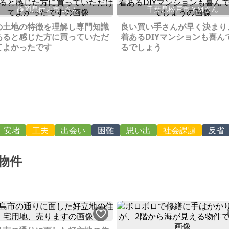
静岡県伊東市 Iさん
千葉県松戸市 Y.Mさん
の土地の特徴を理解し専門知識
良い買い手さんが早く決まり
あると感じた方に買っていただ
着あるDIYマンションも喜ん
てよかったです
るでしょう
安堵
工夫
出会い
困難
思い出
社会課題
反省
物件