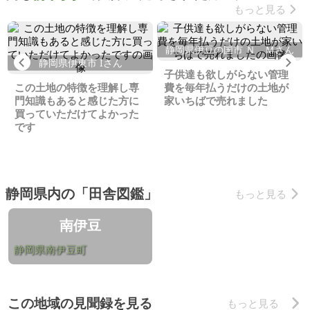
もっと見る
静岡県伊豆の国市 Ｎ．Ｍさん
Previous
Ne
静岡県伊東市 Iさん
子供達も欲しがらない管理
この土地の特徴を理解し専
費を毎年払うだけの土地が
門知識もあると感じた方に
家いちばで売れました
買っていただけてよかった
です
静岡県内の「田舎図鑑」
もっと見る
南伊豆
静岡県南伊豆町
この地域の見聞録を見る
もっと見る