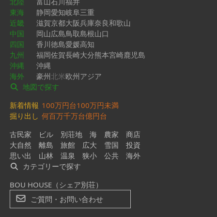
北陸
富山
石川
福井
東海
静岡
愛知
岐阜
三重
近畿
滋賀
京都
大阪
兵庫
奈良
和歌山
中国
岡山
広島
鳥取
島根
山口
四国
香川
徳島
愛媛
高知
九州
福岡
佐賀
長崎
大分
熊本
宮崎
鹿児島
沖縄
沖縄
海外
豪州
北米
欧州
アジア
地図で探す
新着情報
100万円台
100万円未満
掘り出し
何百万
千万台
億円台
古民家
ビル
別荘地
海
農家
商店
大自然
離島
旅館
広大
雪国
投資
思い出
山林
温泉
狭小
公共
海外
カテゴリーで探す
BOU HOUSE（シェア別荘）
ご質問・お問い合わせ