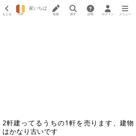
家いちば
もどる
TOP
投稿
探す
説明
ログイン
メニュー
2軒建ってるうちの1軒を売ります、建物
はかなり古いです