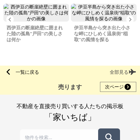
Previous
Ne
西伊豆の断崖絶壁に囲まれ
伊豆半島から突き出た小さ
た陸の孤島“戸田”の美しさ
な岬にひしめく温泉街“稲
は何か
取”の風情を探る
一覧に戻る
全部見る
売ります
次ページ
不動産を直接売り買いする人たちの掲示板
「家いちば」