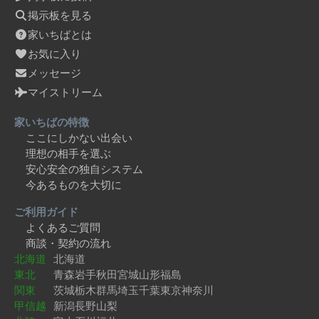
掲示板を見る
家いちばとは
お気に入り
メッセージ
マイストリーム
家いちばの特徴
ここにしかない出会い
理想の相手を選ぶ
安心安全の独自システム
今あるものを大切に
ご利用ガイド
よくあるご質問
商談・契約の流れ
北海道
北海道
東北
青森
岩手
秋田
宮城
山形
福島
関東
茨城
栃木
群馬
埼玉
千葉
東京
神奈川
甲信越
新潟
長野
山梨