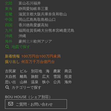
北陸
富山
石川
福井
東海
静岡
愛知
岐阜
三重
近畿
滋賀
京都
大阪
兵庫
奈良
和歌山
中国
岡山
広島
鳥取
島根
山口
四国
香川
徳島
愛媛
高知
九州
福岡
佐賀
長崎
大分
熊本
宮崎
鹿児島
沖縄
沖縄
海外
豪州
北米
欧州
アジア
地図で探す
新着情報
100万円台
100万円未満
掘り出し
何百万
千万台
億円台
古民家
ビル
別荘地
海
農家
商店
大自然
離島
旅館
広大
雪国
投資
思い出
山林
温泉
狭小
公共
海外
カテゴリーで探す
BOU HOUSE（シェア別荘）
ご質問・お問い合わせ