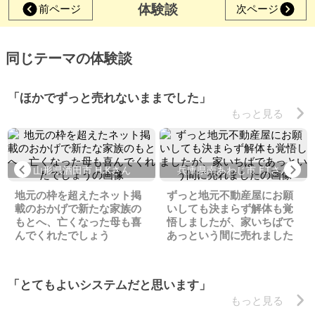
体験談
前ページ
次ページ
同じテーマの体験談
「ほかでずっと売れないままでした」
もっと見る
Previous
Ne
山形県酒田市 H.Kさん
兵庫県南あわじ市 F.Tさん
地元の枠を超えたネット掲
ずっと地元不動産屋にお願
載のおかげで新たな家族の
いしても決まらず解体も覚
もとへ、亡くなった母も喜
悟しましたが、家いちばで
んでくれたでしょう
あっという間に売れました
「とてもよいシステムだと思います」
もっと見る