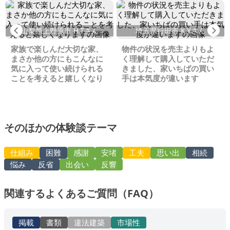
Previous
Ne
山梨県上野原市 H.Tさん
埼玉県行田市 K.Yさん
家族で楽しんだ大切な家、
物件の状況を売主よりもよ
まさか他の方にもこんなに
く理解して購入していただ
気に入って使い続けられる
きました、家いちばの買い
ことを考えると嬉しくなり
手は本気度が違います
ます
そのほかの体験談テーマ
仕組み
困難
感謝
安堵
工夫
思い出
相続
悩み
反省
出会い
反響
関連するよくあるご質問（FAQ）
掲載
書類
違法建築
市場性