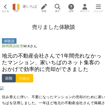
家いちば
もどる
TOP
投稿
探す
説明
ログイン
メニュー
売りました体験談
体験談
静岡県浜松市
M.Kさん
地元の不動産会社さんで1年間売れなかっ
たマンション、家いちばのネット集客の
おかげで効率的に売却ができました
困難
仕組み
住み替えに伴い、不要になったマンションの売却のために家い
ちばを活用しました。一年ほど地元の不動産会社さんで掲載さ