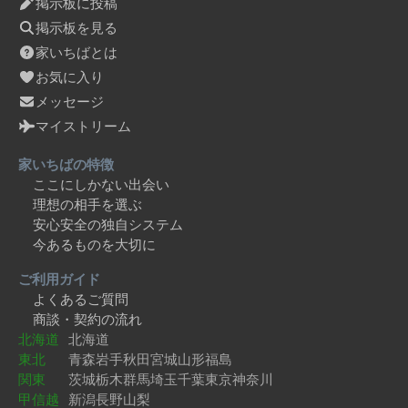
掲示板に投稿
掲示板を見る
家いちばとは
お気に入り
メッセージ
マイストリーム
家いちばの特徴
ここにしかない出会い
理想の相手を選ぶ
安心安全の独自システム
今あるものを大切に
ご利用ガイド
よくあるご質問
商談・契約の流れ
北海道
北海道
東北
青森
岩手
秋田
宮城
山形
福島
関東
茨城
栃木
群馬
埼玉
千葉
東京
神奈川
甲信越
新潟
長野
山梨