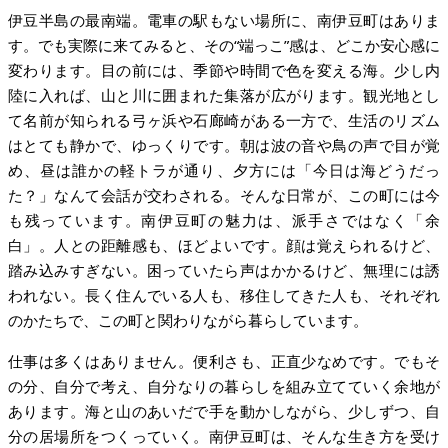
伊豆半島の最南端。電車の駅もない場所に、南伊豆町はありま
す。でも実際に来てみると、その“端っこ”感は、どこか安心感に
変わります。目の前には、季節や時間で色を変える海。少し内
陸に入れば、山と川に囲まれた集落が広がります。観光地とし
て名前が知られる弓ヶ浜や石廊崎がある一方で、生活のリズム
はとても静かで、ゆっくりです。朝は波の音や鳥の声で目が覚
め、昼は誰かの軽トラが通り、夕方には「今日は海どうだっ
た？」なんて会話が交わされる。そんな日常が、この町には今
も残っています。南伊豆町の魅力は、派手さではなく「余
白」。人との距離感も、ほどよいです。顔は覚えられるけど、
踏み込みすぎない。困っていたら声はかかるけど、無理には誘
われない。長く住んでいる人も、移住してきた人も、それぞれ
のかたちで、この町と関わりながら暮らしています。
仕事は多くはありません。便利さも、正直少なめです。でもそ
の分、自分で考え、自分なりの暮らしを組み立てていく余地が
あります。海と山のあいだで手を動かしながら、少しずつ、自
分の居場所をつくっていく。南伊豆町は、そんな生き方を受け