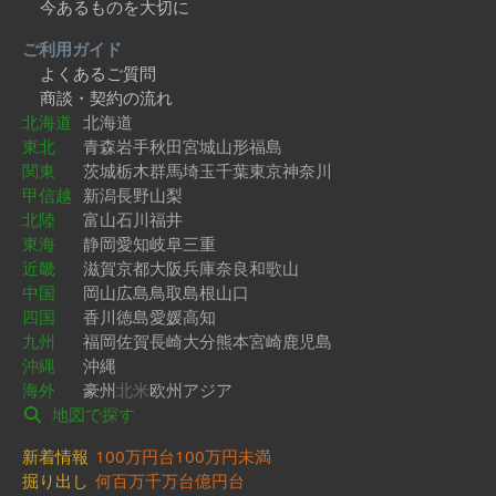
今あるものを大切に
ご利用ガイド
よくあるご質問
商談・契約の流れ
北海道
北海道
東北
青森
岩手
秋田
宮城
山形
福島
関東
茨城
栃木
群馬
埼玉
千葉
東京
神奈川
甲信越
新潟
長野
山梨
北陸
富山
石川
福井
東海
静岡
愛知
岐阜
三重
近畿
滋賀
京都
大阪
兵庫
奈良
和歌山
中国
岡山
広島
鳥取
島根
山口
四国
香川
徳島
愛媛
高知
九州
福岡
佐賀
長崎
大分
熊本
宮崎
鹿児島
沖縄
沖縄
海外
豪州
北米
欧州
アジア
地図で探す
新着情報
100万円台
100万円未満
掘り出し
何百万
千万台
億円台