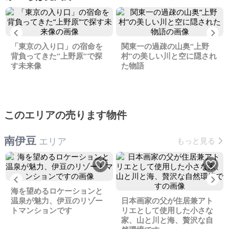
Previous
Ne
「東京の入り口」の宿命を
関東一の過疎の山奥“上野
背負ってきた“上野原”で探
村”の美しい川と空に隠され
す未来像
た物語
このエリアの売ります物件
南伊豆
エリア
もっと見る
Previous
Ne
海を望めるロケーションと
温泉が魅力、伊豆のリゾー
日本画家の父が住居兼アト
トマンションです
リエとして使用した小さな
家、山と川と海、贅沢な自