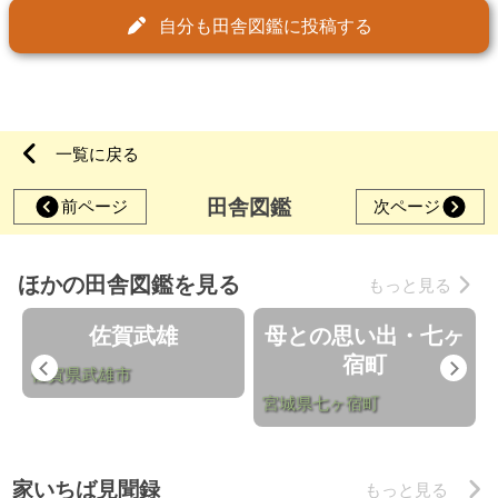
自分も田舎図鑑に投稿する
一覧に戻る
田舎図鑑
前ページ
次ページ
ほかの田舎図鑑を見る
もっと見る
佐賀武雄
母との思い出・七ヶ
宿町
Previous
Nex
佐賀県武雄市
宮城県七ヶ宿町
家いちば見聞録
もっと見る