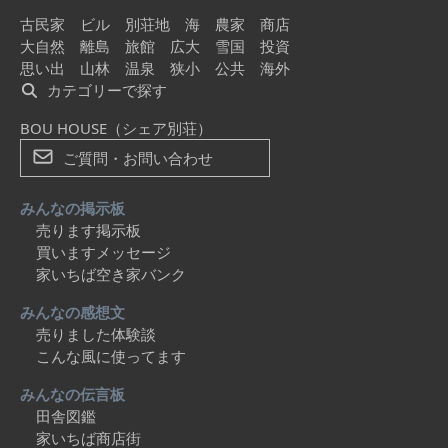
古民家
ビル
別荘地
海
農家
商店
大自然
離島
旅館
広大
雪国
投資
思い出
山林
温泉
狭小
公共
海外
カテゴリーで探す
BOU HOUSE（シェア別荘）
ご質問・お問い合わせ
みんなの掲示板
売ります掲示板
買いますメッセージ
家いちば空き家バンク
みんなの感想文
売りました体験談
こんな風に使ってます
みんなの伝言板
田舎図鑑
家いちば商店街