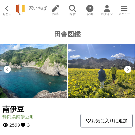
家いちば
もどる
TOP
投稿
探す
説明
ログイン
メニュー
田舎図鑑
Previous
N
南伊豆
静岡県南伊豆町
お気に入りに追加
2599
3