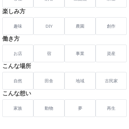
楽しみ方
趣味
DIY
農園
創作
働き方
お店
宿
事業
資産
こんな場所
自然
田舎
地域
古民家
こんな想い
家族
動物
夢
再生