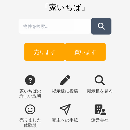
「家いちば」
売ります
買います
家いちばの
掲示板
に投稿
掲示板
を見る
詳しい説明
売りました
売主への
手紙
運営会社
体験談