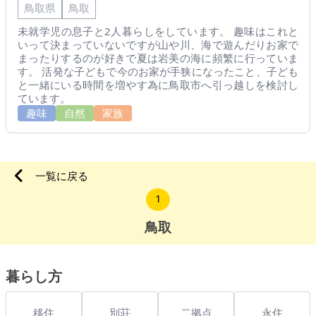
鳥取県
鳥取
未就学児の息子と2人暮らしをしています。 趣味はこれと
いって決まっていないですが山や川、海で遊んだりお家で
まったりするのが好きで夏は岩美の海に頻繁に行っていま
す。 活発な子どもで今のお家が手狭になったこと、子ども
と一緒にいる時間を増やす為に鳥取市へ引っ越しを検討し
ています。
趣味
自然
家族
一覧に戻る
1
鳥取
暮らし方
移住
別荘
二拠点
永住