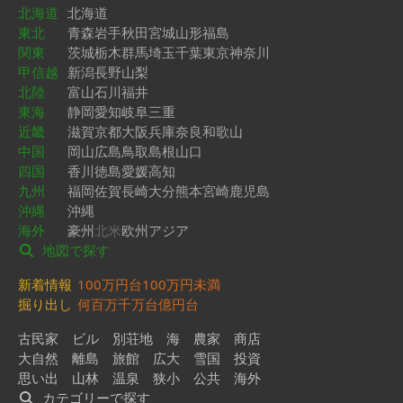
北海道
北海道
東北
青森
岩手
秋田
宮城
山形
福島
関東
茨城
栃木
群馬
埼玉
千葉
東京
神奈川
甲信越
新潟
長野
山梨
北陸
富山
石川
福井
東海
静岡
愛知
岐阜
三重
近畿
滋賀
京都
大阪
兵庫
奈良
和歌山
中国
岡山
広島
鳥取
島根
山口
四国
香川
徳島
愛媛
高知
九州
福岡
佐賀
長崎
大分
熊本
宮崎
鹿児島
沖縄
沖縄
海外
豪州
北米
欧州
アジア
地図で探す
新着情報
100万円台
100万円未満
掘り出し
何百万
千万台
億円台
古民家
ビル
別荘地
海
農家
商店
大自然
離島
旅館
広大
雪国
投資
思い出
山林
温泉
狭小
公共
海外
カテゴリーで探す