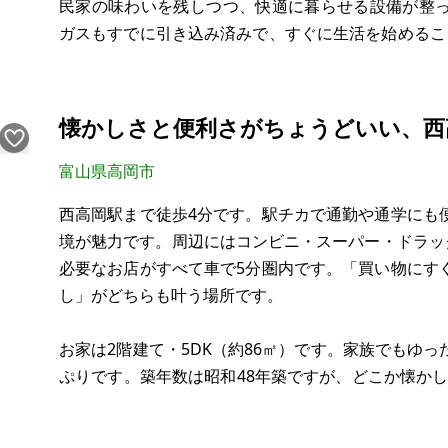
民家の味わいを残しつつ、快適に暮らせる設備が整
ガスもすでに引き込み済みで、すぐに生活を始めるこ
軽自動車1台分の月極駐車場を確保。駅近でありなが
さらに敷地内には、約60㎡の大型納屋があり、農具や
懐かしさと便利さがちょうどいい、西
富山県高岡市
西高岡駅まで徒歩4分です。駅チカで通勤や通学にも
境が魅力です。周辺にはコンビニ・スーパー・ドラッ
必要なお店がすべて車で5分圏内です。「買い物にす
し」がどちらも叶う場所です。
お家は2階建て・5DK（約86㎡）です。家族でもゆ
ぷりです。築年数は昭和48年築ですが、どこか懐か
い”として心地よく感じる住まいです。リフォームや
育てていくのもおすすめです。