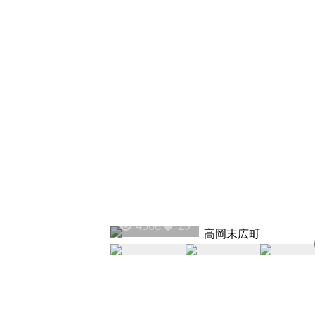
4508
29