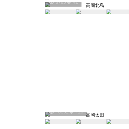
8783
42
10862
120