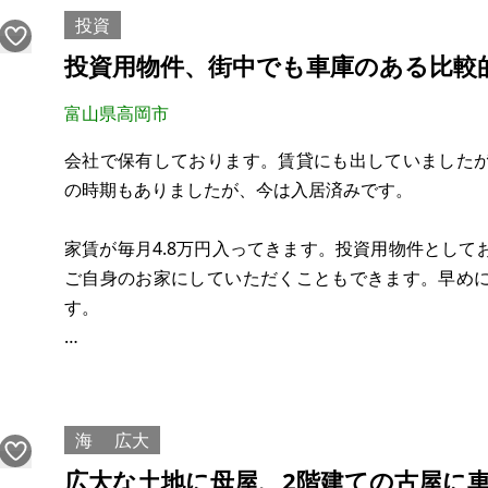
投資
設備はお風呂・トイレ別
投資用物件、街中でも車庫のある比較
富山県高岡市
会社で保有しております。賃貸にも出していました
の時期もありましたが、今は入居済みです。
家賃が毎月4.8万円入ってきます。投資用物件とし
ご自身のお家にしていただくこともできます。早め
す。
街中なのに車庫のある一軒家です。収納が多くあり
や高速道路のインターが近く利便性が良いです。土地の積
てもおすすめです。キッチン、トイレは綺麗ですが
海
広大
ません。車庫は屋根付きで高さ制限があります
広大な土地に母屋、2階建ての古屋に