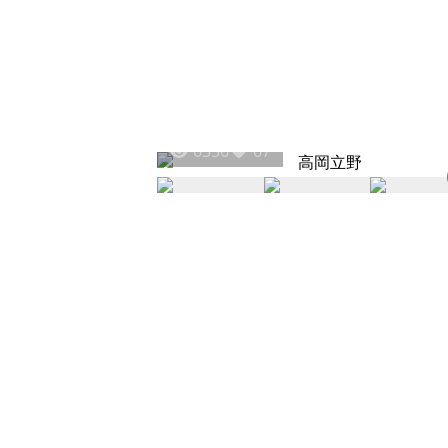
6356
67