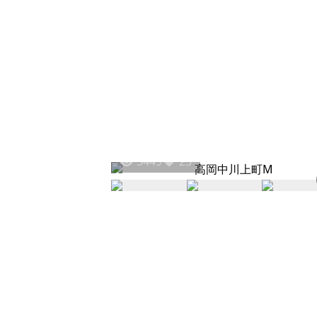
5449
25