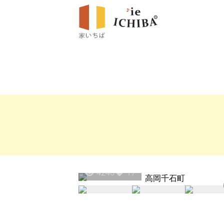
4246
17