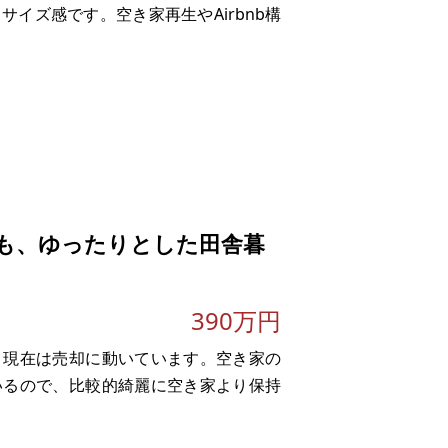
イズ感です。空き家再生やAirbnb構
も、ゆったりとした田舎暮
。
390万円
、現在は売却に動いています。空き家の
いるので、比較的綺麗に空き家より保持