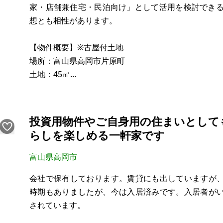
家・店舗兼住宅・民泊向け」として活用を検討できるサ
想とも相性があります。
【物件概要】※古屋付土地
場所：富山県高岡市片原町
土地：45㎡
建物：1階 31.75㎡、2階 31.75㎡ 延床面積63.5㎡
構造：木造2階建て 瓦屋根
現況：空き家
投資用物件やご自身用の住まいとして
希望価格：190万円
らしを楽しめる一軒家です
※現状有姿、および公簿売買でのお取引きとなります
富山県高岡市
会社で保有しております。賃貸にも出していますが
時期もありましたが、今は入居済みです。入居者が
されています。