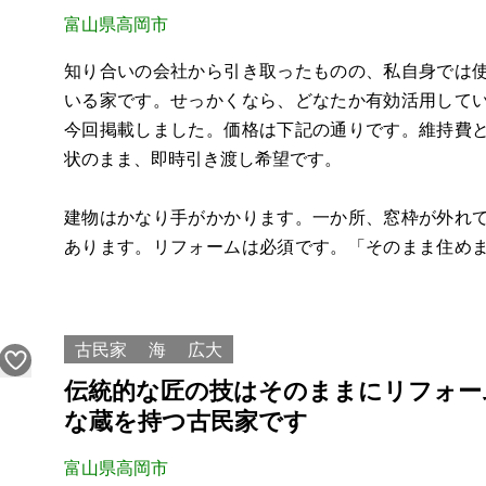
富山県高岡市
知り合いの会社から引き取ったものの、私自身では
いる家です。せっかくなら、どなたか有効活用して
今回掲載しました。価格は下記の通りです。維持費
状のまま、即時引き渡し希望です。
建物はかなり手がかかります。一か所、窓枠が外れ
あります。リフォームは必須です。「そのまま住め
トイレは別ですが、全体的に直しながら使う前提の
だ、近くに月極駐車場はあります。場所は高岡の町中
古民家
海
広大
伝統的な匠の技はそのままにリフォー
な蔵を持つ古民家です
富山県高岡市