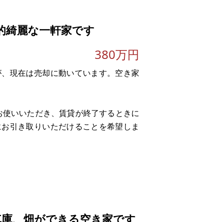
的綺麗な一軒家です
380万円
が、現在は売却に動いています。空き家
てお使いいただき、賃貸が終了するときに
にお引き取りいただけることを希望しま
ます。比較的綺麗です。病院、商業施設
算価格2,913,410円、投資物件とし
、風呂が古くリフォームが必要かもしれ
車庫、畑ができる空き家です