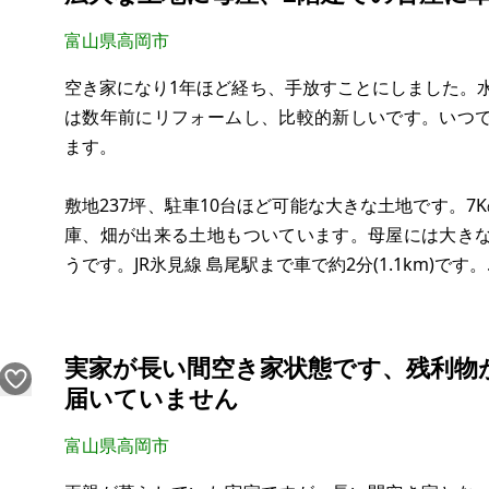
富山県高岡市
空き家になり1年ほど経ち、手放すことにしました。水
は数年前にリフォームし、比較的新しいです。いつ
ます。
敷地237坪、駐車10台ほど可能な大きな土地です。7
庫、畑が出来る土地もついています。母屋には大き
うです。JR氷見線 島尾駅まで車で約2分(1.1km)です。
現在は空き家です。直近は賃貸に出しておりました
望します。
実家が長い間空き家状態です、残利物
届いていません
【物件概要】※古屋付土地
場所:富山県高岡市太田
富山県高岡市
土地:公募面積783.46㎡（237坪