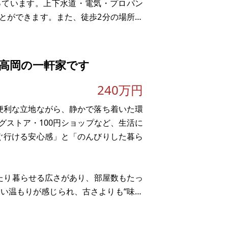
っています。上下水道・電気・プロパン
とができます。また、徒歩2分の場所に
ら車生活にも対応できる点も魅力です。
趣味の道具、
高岡の一軒家です
240万円
便利な立地ながら、静かで落ち着いた環
グストア・100円ショップなど、生活に
ぐ行ける安心感」と「のんびりした暮ら
ったり暮らせる広さがあり、部屋数もたっ
しい温もりが感じられ、古さよりも“味わ
DIYを楽しみながら、自分好みの空間に