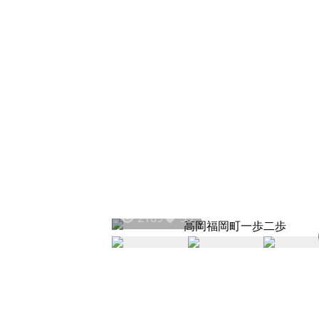
2189
35