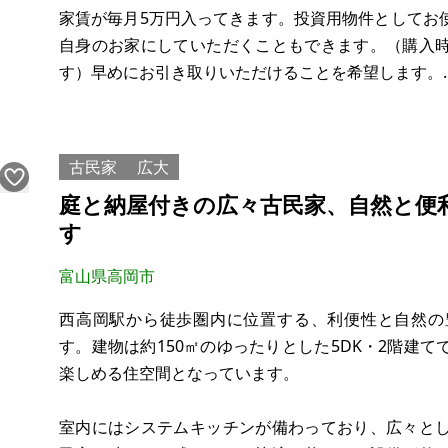
家賃が毎月5万円入ってきます。投資用物件としてお
自身のお家にしていただくこともできます。（購入
す）早めにお引き取りいただけることを希望します。
【利回り15.3% 計算】
5万円 × 12ヶ月 ＝ 600,000円（年間家賃収入）
古民家
広大
600,000円 ÷390万円 × 100 ＝ 約15.3%
庭と納屋付きの広々古民家、自然と便
す
評価額
土地：2,966,807円
富山県高岡市
建物：1,2
西高岡駅から徒歩圏内に位置する、利便性と自然の
す。建物は約150㎡のゆったりとした5DK・2階建
楽しめる住空間となっています。
室内にはシステムキッチンが備わっており、広々と