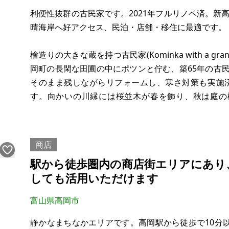
利便性抜群の古民家です。2021年フルリノベ済。新高
晴海岸へ好アクセス、民泊・店舗・移住に最適です。
檜造りの大きな蔵を持つ古民家(Kominka with a grand,
岡町の長閑な田圃の中にポツンと佇む、築65年の古民
そのまま残しながらリフォームし、寒さ対策も実施
す。向かいの川縁には桜並木が春を飾り、秋は庭の
す。家の前の畑で農作業もできます。檜造りの大蔵は
商店
駅から徒歩圏内の商店街エリアにあり
しても活用いただけます
富山県高岡市
静かなまちなかエリアです。高岡駅から徒歩で10分