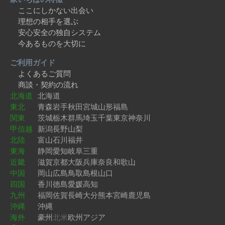
ここにしかない出会い
理想の相手を選ぶ
安心安全の独自システム
今あるものを大切に
ご利用ガイド
よくあるご質問
商談・契約の流れ
北海道
北海道
東北
青森
岩手
秋田
宮城
山形
福島
関東
茨城
栃木
群馬
埼玉
千葉
東京
神奈川
甲信越
新潟
長野
山梨
北陸
富山
石川
福井
東海
静岡
愛知
岐阜
三重
近畿
滋賀
京都
大阪
兵庫
奈良
和歌山
中国
岡山
広島
鳥取
島根
山口
四国
香川
徳島
愛媛
高知
九州
福岡
佐賀
長崎
大分
熊本
宮崎
鹿児島
沖縄
沖縄
海外
豪州
北米
欧州
アジア