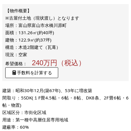
※古屋付土地（現状渡し）となります
場所：富山県富山市水橋川原町
面積：131.26㎡(約40坪)
建物：122.9㎡(約37坪)
構造：木造2階建て（瓦葺）
現況：空家
240万円（税込）
希望価格：
手数料を計算する
建築：昭和30年12月(築67年)、53年に増改築
間取り：5SDK(１F畳4.5帖・6帖・8帖、DK8条、2F畳6帖・6
帖・物置)
区域区分：市街化区域
用途：第一種中高層住居専用地域
建蔽率：60%