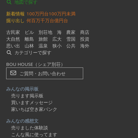
地図で探す
新着情報
100万円台
100万円未満
掘り出し
何百万
千万台
億円台
古民家
ビル
別荘地
海
農家
商店
大自然
離島
旅館
広大
雪国
投資
思い出
山林
温泉
狭小
公共
海外
カテゴリーで探す
BOU HOUSE（シェア別荘）
ご質問・お問い合わせ
みんなの掲示板
売ります掲示板
買いますメッセージ
家いちば空き家バンク
みんなの感想文
売りました体験談
こんな風に使ってます