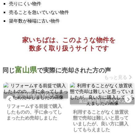
売りにくい物件
売ることを急いでいない物件
築年数が極端に古い物件
家いちばは、このような物件を
数多く取り扱うサイトです
富山県
同じ
で実際に売却された方の声
もっと見る
富山県射水市 Y.Mさん
Previous
Ne
富山県中新川郡 A.Kさん
リフォームする前提で購入
したものの、手に余ってし
利用することがなく放置状
まったため売却しました
態で売却は難しいと思って
いましたが、良い方に購入
してもらえました