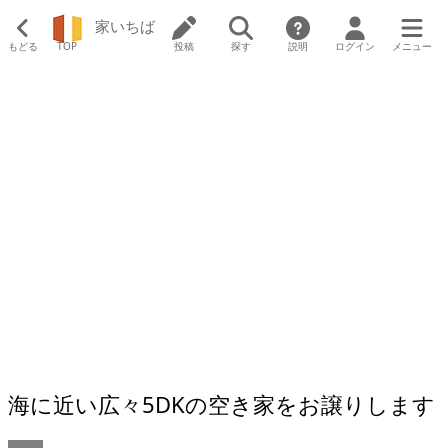
家いちば
もどる
TOP
投稿
探す
説明
ログイン
メニュー
海に近い広々5DKの空き家をお譲りします