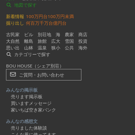
地図で探す
新着情報
100万円台
100万円未満
掘り出し
何百万
千万台
億円台
古民家
ビル
別荘地
海
農家
商店
大自然
離島
旅館
広大
雪国
投資
思い出
山林
温泉
狭小
公共
海外
カテゴリーで探す
BOU HOUSE（シェア別荘）
ご質問・お問い合わせ
みんなの掲示板
売ります掲示板
買いますメッセージ
家いちば空き家バンク
みんなの感想文
売りました体験談
こんな風に使ってます