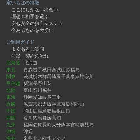
家いちばの特徴
ここにしかない出会い
理想の相手を選ぶ
安心安全の独自システム
今あるものを大切に
ご利用ガイド
よくあるご質問
商談・契約の流れ
北海道
北海道
東北
青森
岩手
秋田
宮城
山形
福島
関東
茨城
栃木
群馬
埼玉
千葉
東京
神奈川
甲信越
新潟
長野
山梨
北陸
富山
石川
福井
東海
静岡
愛知
岐阜
三重
近畿
滋賀
京都
大阪
兵庫
奈良
和歌山
中国
岡山
広島
鳥取
島根
山口
四国
香川
徳島
愛媛
高知
九州
福岡
佐賀
長崎
大分
熊本
宮崎
鹿児島
沖縄
沖縄
海外
豪州
北米
欧州
アジア