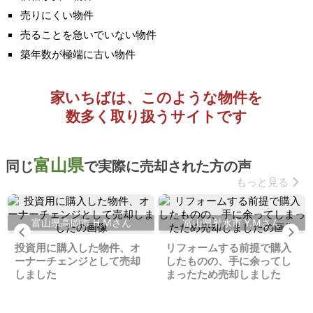
売りにくい物件
売ることを急いでいない物件
築年数が極端に古い物件
家いちばは、このような物件を
数多く取り扱うサイトです
富山県
同じ
で実際に売却された方の声
もっと見る
富山県高岡市 H.Mさん
富山県射水市 Y.Mさん
Previous
Ne
投資用に購入した物件、オ
リフォームする前提で購入
ーナーチェンジとして売却
したものの、手に余ってし
しました
まったため売却しました