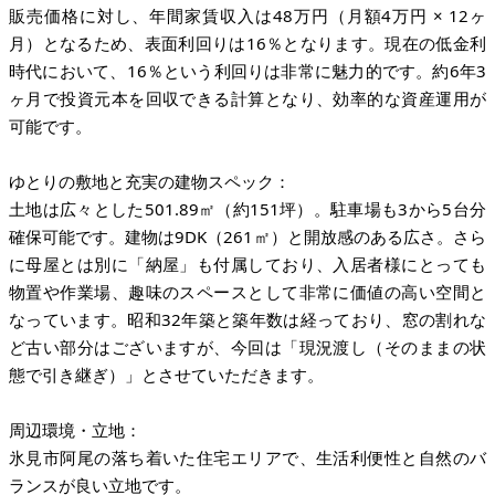
販売価格に対し、年間家賃収入は48万円（月額4万円 × 12ヶ
月）となるため、表面利回りは16％となります。現在の低金利
時代において、16％という利回りは非常に魅力的です。約6年3
ヶ月で投資元本を回収できる計算となり、効率的な資産運用が
可能です。
ゆとりの敷地と充実の建物スペック：
土地は広々とした501.89㎡（約151坪）。駐車場も3から5台分
確保可能です。建物は9DK（261㎡）と開放感のある広さ。さら
に母屋とは別に「納屋」も付属しており、入居者様にとっても
物置や作業場、趣味のスペースとして非常に価値の高い空間と
なっています。昭和32年築と築年数は経っており、窓の割れな
ど古い部分はございますが、今回は「現況渡し（そのままの状
態で引き継ぎ）」とさせていただきます。
周辺環境・立地：
氷見市阿尾の落ち着いた住宅エリアで、生活利便性と自然のバ
ランスが良い立地です。