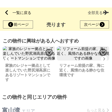
一覧に戻る
全部見る
売ります
前ページ
次ページ
この物件に興味がある人へおすすめ
Previous
Ne
家族のレジャー拠点として
リフォーム前提の家、海に
楽しんでいた野尻湖高原に
近く、風情のある静かな住
あるリゾートマンションで
環境です
す
この物件と同じエリアの物件
富山湾
もっと見る
エリア