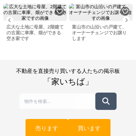
Previous
Ne
広大な土地に母屋、2階建て
富山市の山沿いの戸建て、
の古屋に車庫、畑ができる
オーナーチェンジでお譲り
空き家です
します
不動産を直接売り買いする人たちの掲示板
「家いちば」
売ります
買います