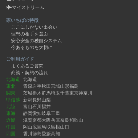
マイストリーム
家いちばの特徴
ここにしかない出会い
理想の相手を選ぶ
安心安全の独自システム
今あるものを大切に
ご利用ガイド
よくあるご質問
商談・契約の流れ
北海道
北海道
東北
青森
岩手
秋田
宮城
山形
福島
関東
茨城
栃木
群馬
埼玉
千葉
東京
神奈川
甲信越
新潟
長野
山梨
北陸
富山
石川
福井
東海
静岡
愛知
岐阜
三重
近畿
滋賀
京都
大阪
兵庫
奈良
和歌山
中国
岡山
広島
鳥取
島根
山口
四国
香川
徳島
愛媛
高知