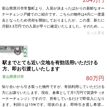
富山県滑川市常盤町より、入居が決まったばかりの新鮮なオー
ナーチェンジ戸建てのご紹介です。こちらの物件は4月に一度退
去となったため売却を開始しておりましたが、この度、新たに
月額3.3万円での入居が早々に確定いたしました。そのため、ご
購入いただいたその日から空室リスクなしで家賃収入を引き継
もっと見る
ぐことができる「オーナーチェンジ物件」としてご案内いたし
ます。 リフォーム済みで不具合なし、購入後も安心のクオリテ
ィ 建物は昭和47年築の木造2階建てですが、直近まで人が住ん
11943
67
でおり、さらに室内は広範囲にわたってしっかりとリフォーム
駅までとても近い立地を有効活用いただける
を施しています。玄関、廊下、階段下、2階の和室、クローゼッ
ト、そして室内洗濯機置き
方、即お引渡しいたします
富山県滑川市
80万円
知り合いから引き取った物件ですが、有効利用していただける
方にお譲りいたします。現在、倉庫として月1万円で賃貸中（オ
ーナーチェンジ）ですので、所有しているだけで即収入になり
ます。利回りは15%です。現状のまま、即時引き渡し希望で