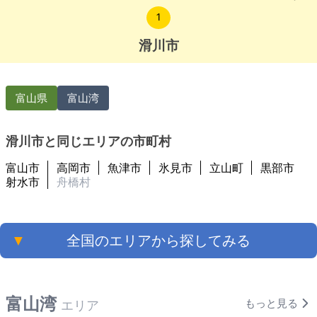
は古いです、引渡し時期に特に希望はありません。 【物件概
1
要】※古屋付土地 場所：富山県滑川市田中町 土地： 建物：
142.82㎡ 構造：
滑川市
富山県
富山湾
滑川市と同じエリアの市町村
富山市
高岡市
魚津市
氷見市
立山町
黒部市
射水市
舟橋村
▼
全国のエリアから探してみる
富山湾
もっと見る
エリア