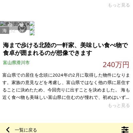
す。 オーナーチェンジのご説明： すでに入居者様（今回は倉庫
もっと見る
としての利用者様）がいらっしゃる状態で、そのまま「大家さ
んの立場」を引き継ぐ購入方法です。面倒な入居者募集の手間
がなく、買ったその日からすぐに月1万円の収入が発生するのが
海
6232
42
最大のメリットです。 滑川駅から徒歩5分と非常に利便性の良
い立地です。駐車場はありませんが、敷地内前面の一部の塀を
海まで歩ける北陸の一軒家、美味しい食べ物で
取り除けば駐車場スペースを
食卓が囲まれるのが想像できます
富山県滑川市
240万円
富山県での居住を念頭に2024年の2月に取得した物件になりま
す。家族の意見などを考慮し、富山県ではなく他の県に居住す
ることに決めたため、今回売りに出すことを決めました。 海も
近く食べ物も美味しい富山県に住むのが憧れで、初めはいずれ
住めるよう所有し続けることを考えましたが、この家を大切に
もっと見る
お使いいただける方に住んでいただきたいと思った次第です。
近隣月極駐車場あり（徒歩1分）、エアコン付き、キッチンなど
一部リフォーム済み、街の中心街で住環境が良いです。築年数
一覧に戻る