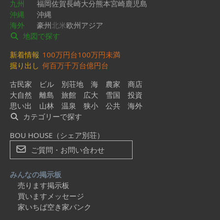
九州
福岡
佐賀
長崎
大分
熊本
宮崎
鹿児島
沖縄
沖縄
海外
豪州
北米
欧州
アジア
地図で探す
新着情報
100万円台
100万円未満
掘り出し
何百万
千万台
億円台
古民家
ビル
別荘地
海
農家
商店
大自然
離島
旅館
広大
雪国
投資
思い出
山林
温泉
狭小
公共
海外
カテゴリーで探す
BOU HOUSE（シェア別荘）
ご質問・お問い合わせ
みんなの掲示板
売ります掲示板
買いますメッセージ
家いちば空き家バンク