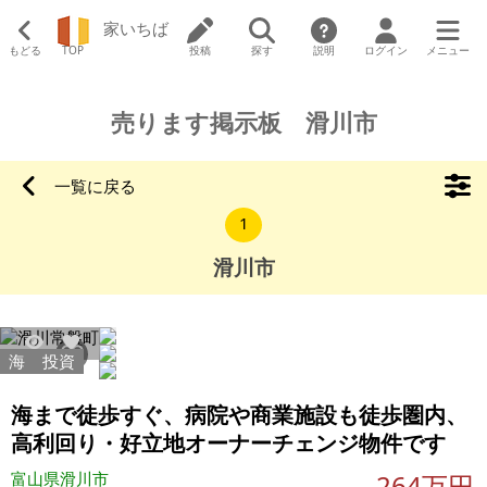
家いちば
もどる
TOP
投稿
探す
説明
ログイン
メニュー
売ります掲示板 滑川市
一覧に戻る
1
滑川市
海
投資
7954
26
海まで徒歩すぐ、病院や商業施設も徒歩圏内、
高利回り・好立地オーナーチェンジ物件です
富山県滑川市
264万円