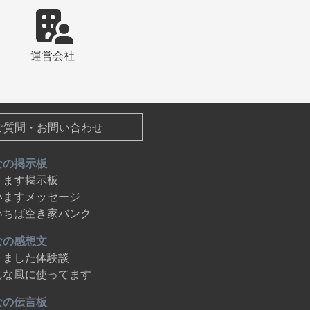
ずは「空き家バンク」で探しま
したが希望していた金見集落の
空き家は見つかりませんでし
た。そこで、NPO法人「あまみ
運営会社
空き家ラボ」の協力を得て、空
き家ツアーに参加しました。 ＜
運命の物件との出会い＞ 空き家
ツアーで10件ほどの空き家を紹
介していただき、その中で金見
集落にある一軒の古民家に心を
ご質問・お問い合わせ
奪われました。築60年以上の古
民家でしたが、梁や柱がしっか
なの掲示板
りとした美しい構造と、海を一
ります掲示板
望できるロケーションに惚れま
した。 ＜島暮らしの喜び＞ 移住
いますメッセージ
して約2ヶ月が経ちますが、想像
いちば空き家バンク
していた島暮らしとのギャップ
はほとんどありません。むし
なの感想文
ろ、島の人々の優しさに触れな
りました体験談
がら、徒歩2分の素敵なビーチで
んな風に使ってます
妻と愛犬と散歩する毎日が、想
像以上に充実しています。＜徳
なの伝言板
之島の魅力＞ 徳之島は、東京や