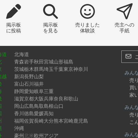
所の一つとなっています。毎
いてびっくりすること。
隣町で開催される神明の花火
会は県下一大きい花火大会な
ですが、富士川町内や道の駅
掲示板
掲示板
売りました
売主への
大変活気づきます。道の駅の
に投稿
を見る
体験談
手紙
生広場に寝そべりながら、夜
に打ち上がる大輪の花を夜風
感じながら眺める時間は、こ
でしか味わえない最高に贅沢
海道
北海道
とときです。 最近では、テ
北
青森
岩手
秋田
宮城
山形
福島
ビやネットニュースなどで町
の移住者の話題も目にしま
東
茨城
栃木
群馬
埼玉
千葉
東京
神奈川
みん
。私も人生の折り返し地点で
信越
新潟
長野
山梨
売
。あ～、また早くおいしい空
陸
富山
石川
福井
と水が飲みたいです。青く広
買
海
静岡
愛知
岐阜
三重
空を見上げ、夜には窓から月
家
畿
滋賀
京都
大阪
兵庫
奈良
和歌山
眺めながら眠りにつきたいで
。何か少しでも恩返しができ
国
岡山
広島
鳥取
島根
山口
みん
ばと、色々と思ったり考えた
国
香川
徳島
愛媛
高知
売
する日々はこれからも続いて
州
福岡
佐賀
長崎
大分
熊本
宮崎
鹿児島
こ
きます。
縄
沖縄
みん
外
豪州
北米
欧州
アジア