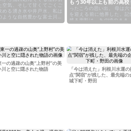
もう30年以上も前の高校
た空気、そして甘くてごくご
ったころの思い出。 母は六十歳
飲める湧き水や井戸水、私は
を迎える前に他界した。記
のような自然豊かな富士川町
残る面影は、あの頃のまま。
旧鰍沢町）でのびのびと育ち
づけば、いつの間にか自分
した。幼少期は近所の子たち
の年齢に近づいている。 女子高
日が暮れるまで走り回り、本
生だった私は、仲の良い友達
によく遊びました。家の近く
と、七ヶ宿町横川の橋のふ
は今でも同級生のお友達の田
で芋煮をした。 母は車で私たち
ぼがあり、湧き水がこんこん
と食材、鍋を川辺まで運び
湧き出ています。当時はお腹
くの親戚の家へ向かった。 
東一の過疎の山奥“上野村”の美
すいたら桑の実を採っては湧
なか火を起こせず困ってい
い川と空に隠された物語
「今は消えた」利根川水運の
水で洗い、お友達と楽しく食
たちを、気が付いたら母が
点“関宿”が残した、最先端の
たものでした。梅雨の季節に
に来てくれた。 川辺にある木の
城下町・野田
、ホタルが舞いました。夜空
皮や小枝を集め、あっとい
見上げながら母と手を繋いで
に火をつけたあの時の母は
散歩し、流れ星に願いを込め
るで魔法使いのようだった。 
日のことは今でも鮮明に私の
りはバスで帰る予定のはず
に刻まれています。富士川町
通りがかりのトラックに乗
旧鰍沢町）は歴史的にも軌跡
もらうという、今では考え
辿れる、情緒のある町です。
ない体験もした。 無線で話
戸時代、静岡県まで流れる富
転手さんに夢中で質問した
川を中心に、富士川舟運とい