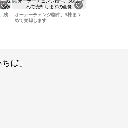
ーン
われました。美しいビーチだけ
れ、
でなく、山や大きな岩が織りな
FE
す幻想的な風景は、力強さと優
Next
、残
オーナーチェンジ物件、3棟まと
内装リフォーム済
ェと
しさを感じさせてくれました。
めて売却します
ないので売却しま
がで
その後、金見崎ソテツトンネ
入浴
ル、犬田布岬、ムシロ瀬、樹齢3
、コ
00年のガジュマルと石垣など、
おば
様々な観光スポットを巡りまし
。世
た。どこも観光客が少なく、プ
とす
ライベート感満載なのも魅力で
した。そして何より、島の人々
いちば」
泊し
の温かい人柄に惹かれました。
に人
移住を考える上で、地域の人と
の美
の関わりは重要な要素です。徳
らな
之島の人々は、私たちを温かく
迎え入れてくれました。 ＜古民
私
家DIYへの夢と空き家探し＞ 私は
思い
古民家などの空き家をDIYして住
が重
みたいという夢を持っていまし
い。
た。徳之島には多くの空き家が
のん
あることを知り、旅行後すぐに
イチ
住む場所探しを始めました。ま
脇に