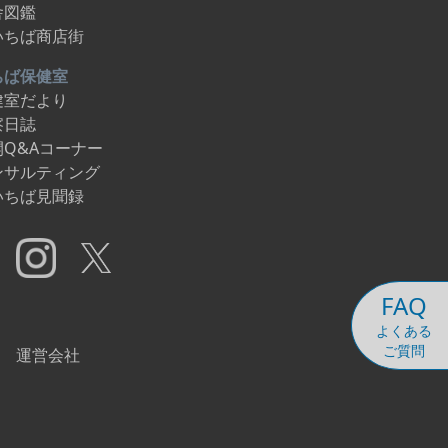
舎図鑑
大阪からの直行便がなく、アク
セスが不便な場所にあります。
いちば商店街
しかし、その不便さもまた魅力
の一つです。10月に訪れた時に
ちば保健室
見つけた「与名間ビーチ」や
健室だより
「手々浜海浜公園（キャンプが
察日誌
最高）」など、自然豊かなスポ
開Q&Aコーナー
ットもたくさんあります。コン
ンサルティング
ビニ、スーパー、ホームセンタ
ーもあり、2024年12月には道の
いちば見聞録
駅もオープン予定です。品揃え
は都内と比べると限られます
が、その物足りなさが「徳之
島」の魅力だと私は感じていま
す。 ＜サーフィンとコーヒーへ
FAQ
の情熱＞ 私はサーフィンが趣味
よくある
で、徳之島には人がほとんどい
ご質問
ないサーフスポットがいくつか
運営会社
あります。日によっては貸し切
り状態なので、思いっきり楽し
むことができます。また、島で
はコーヒー栽培にも力を入れて