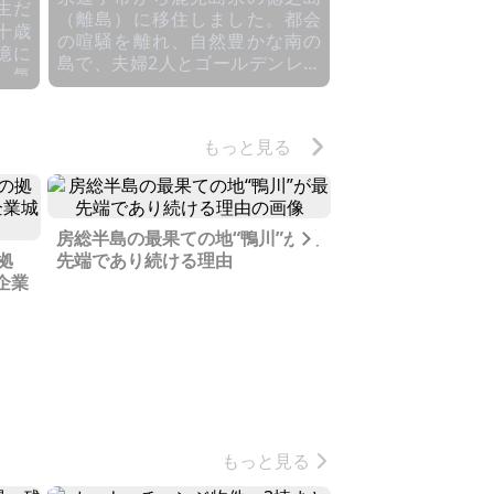
生だ
（離島）に移住しました。都会
の喧騒を離れ、自然豊かな南の
憶に
島で、夫婦2人とゴールデンレト
 気
リーバーの愛犬と共に、新たな
がそ
生活をスタートさせています。
＜移住のきっかけ＞ 2023年10月
4人
もっと見る
に訪れた奄美大島・加計呂麻
もと
島・徳之島への旅行でした。リ
モートワークの仕事ということ
、近
もあり、以前から移住を検討し
なか
Next
房総半島の最果ての地“鴨川”が最
「東京を作った」
ていた私たちにとって、この旅
る私
拠
先端であり続ける理由
故郷に贈るもの
行はまさに運命の出会いとなり
助け
企業
ました。沖縄、宮崎、宮古島、
石垣島など、様々な場所を検討
う間
しましたが、なかなか心がとき
、ま
めく場所に出会えませんでし
帰
た。しかし、徳之島を訪れた瞬
が、
間、私たちは「ここだ」と確信
せて
しました。 ＜一目惚れした徳之
られ
島＞ 金見集落にあるジビエ料理
す運
店「とうぐら」でランチを食べ
もっと見る
あの
た時、窓から望む景色に心を奪