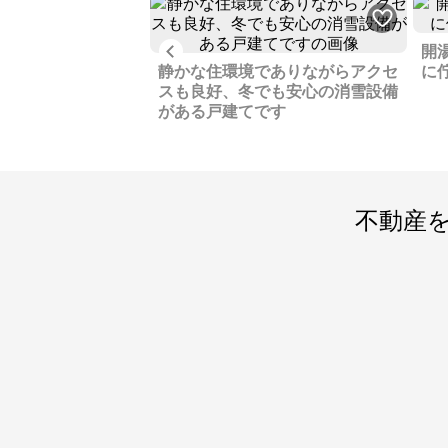
フェでくつろぐ、「D-COFFEE」
う
は、築100年以上の古民家を改装
で
したカフェです。 千葉県から移
は
Previous
ム済みの平屋、通え
開
住した夫婦が経営しており、自
な
します
静かな住環境でありながらアクセ
に
家焙煎コーヒーやアレンジコー
で
スも良好、冬でも安心の消雪設備
ヒーを楽しむことができます。
係
がある戸建てです
ワーケーションの拠点として、
集約
嬉野市は、温泉や自然に囲まれ
中
た環境で、仕事と休暇を両立さ
で
せる「ワーケーション」の拠点
「
としても注目されています。 温
毎
不動産
泉旅館である「和多屋別荘」で
子
は、ワーケーションプランを提
花
供しており、客室以外でも仕事
プ
ができるスペースが多数ありま
舞
す。 また、公共のフリーWi-Fiス
と
ポットも充実しています。嬉野
に
での暮らしを支えるものとし
思
て、充実した子育て支援があ
す。 あれから何十年
り、嬉野市は子育て世代にとっ
経
て、安心して暮らせる環境が整
ぶ
っています。 医療費助成は高校
川