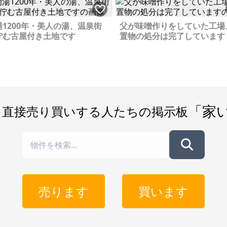
時間は、古い映画のワンシ
舟によってとても栄えた要所
のように懐かしい。時は流
した。車社会となってから
七ヶ宿町には「BOOK＆CA
、だんだんと町の賑わいも少
湯1200年・美人の湯、温泉街
父が味噌作りをしていた工場
こ・らっしぇ」というカフ
くなってしまいましたが、今
佇む古屋付き土地です
置物の処分は完了しています
図書コーナーを兼ねた建物
も要所の名残りから、役所関
き、隣には湯けむりの立つ
はかつての船着き場の地域に
施設もある。若い人が働き
されています。 そんな町の
ンビニにはおじいちゃんや
で一番盛り上がる季節は、春
あちゃんが買い物に訪れる
す。桜百選に選ばれている
代が交わる風景に、ほっ
大法師公園」の桜祭りには、
る。 宮城と山形の県境、江戸時
年観光バスが列をなします。
「家
を直接売り買いする人たちの掲示板
代には参勤交代の大名が宿
供の頃、親戚と行った夜桜の
た宿も残る町。時代ととも
見の時、私の持っているコッ
の流れは変わっても、自然
の中に桜の花びらがひらりと
しさと人の温かさは変わ
い落ちました。幼いながらも
い。 あと百年後、この町はどん
っても嬉しくて、花見の季節
な姿になっているのだろう。 
なると今でも必ずその光景を
の中の七ヶ宿町は、母との
い出し、懐かしさを感じま
出と高校生の無邪気な時間
という時が
売ります
買います
なり、一生忘れることはな
ち、合併から町の様子もだい
好きなところ：自然豊かで
変わりました。道の駅「富士
びりしているところ。 イマ
」は、帰省時に必ず立ち寄る
なところ：野生動物が道路