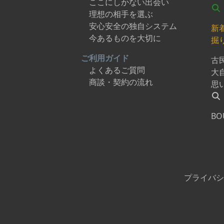
ここにしかない出会い
は、九州各地からのアクセスが
理想の相手を選ぶ
格段に向上しました。福岡市ま
安心安全の独自システム
で、JR博多駅から西九州新幹線を
新
利用すれば約1時間です。長崎市
今あるものを大切に
掘
まで、JR長崎駅から西九州新幹線
を利用すれば約25分です。武雄
ご利用ガイド
古
温泉駅まで、JR武雄温泉駅から嬉
よくあるご質問
大
野温泉駅までは、西九州新幹線
商談・契約の流れ
思
で約7分豊かな自然と、 温かい
人々に囲まれたこの街で、 自分
らしいライフスタイルを体験し
BO
てみませんか。きっと、 心も体
も満たされる、 特別な時間にな
るはずです。
プライバシ