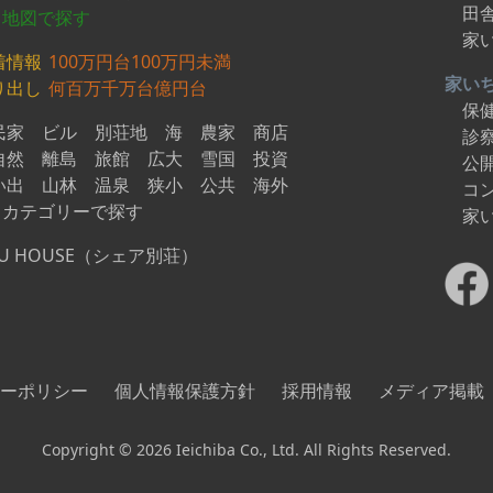
田
地図で探す
家
着情報
100万円台
100万円未満
家い
り出し
何百万
千万台
億円台
保
民家
ビル
別荘地
海
農家
商店
診
自然
離島
旅館
広大
雪国
投資
公
い出
山林
温泉
狭小
公共
海外
コ
カテゴリーで探す
家
U HOUSE（シェア別荘）
ーポリシー
個人情報保護方針
採用情報
メディア掲載
Copyright © 2026 Ieichiba Co., Ltd. All Rights Reserved.