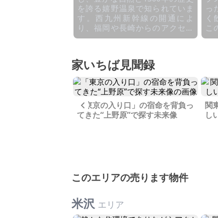
を誇る嬉野温泉で知られていま
っ
す。西九州新幹線の開通によ
く
り、福岡や長崎からのアクセス
こ
も格段に向上しました。嬉野で
（
のライフスタイルとして、嬉野
ま
温泉は、島根県の斐乃上温泉、
と
家いちば見聞録
栃木県の喜連川温泉と並んで
当
『日本三大美肌の湯』として知
に
られており、日々の疲れを癒す
ん
ことができます。 温泉街には、
と
Previous
「東京の入り口」の宿命を背負っ
関
様々な旅館やホテルがあり、湯
が
突き出た小さな岬に
てきた“上野原”で探す未来像
し
巡りを楽しむことができます。
き
“稲取”の風情を探
また、「シーボルトの湯」で
べ
は、温泉とマッサージに加え、
は
周辺のお店からの出前も楽しむ
を
ことができます。お茶の文化に
お
触れる、嬉野市は、お茶の産地
た
としても有名です。 「チャオシ
心
このエリアの売ります物件
ル」では、目の前に広がるお茶
（
畑を眺めながら仕事ができる喫
を
米沢
茶コーナーがあり、嬉野茶を味
江
エリア
わうこともできます。 古民家カ
士