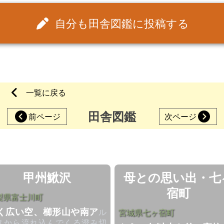
自分も田舎図鑑に投稿する
一覧に戻る
田舎図鑑
前ページ
次ページ
甲州鰍沢
母との思い出・七
宿町
梨県富士川町
く広い空、櫛形山や南ア
ル
宮城県七ヶ宿町
スから流れ込んでくる澄み切