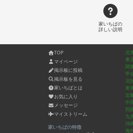
卒業まで、保育料は第2子半額、
場
第3子以降無料など、手厚い支援
年
制度が用意されています。 ま
大
た、待機児童もありません。 移
の
家いちばの
住者へのサポートとして、嬉野
も
詳しい説明
市では、移住希望者向けに様々
芝
な支援制度を提供しています。
空
江戸時代末期に建てられた古民
を
家を利用したお試し住宅があ
こ
北
TOP
り、3泊4日から移住体験をする
なひ
東
ことができます。「住む塩田
レ
マイページ
津」では、お試しサテライトオ
へ
関
掲示板に投稿
フィスを利用することができま
す
甲
す。嬉野市には9種類の移住応援
す
掲示板を見る
北
金があり、移住者の方の状況に
気
家いちばとは
東
合わせて利用することができま
い
近
す。空き家バンクでは、すぐに
を
お気に入り
住める家から、改修が必要な家
す
中
メッセージ
まで、様々な物件が登録されて
れ
四
います。 空き家バンク利用促進
り
マイストリーム
九
補助金も用意されています。 ア
い
沖
クセスの良さとしまして、西九
家いちばの特徴
海
州新幹線の開通により、嬉野市