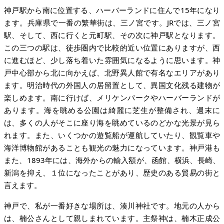
神戸駅から南に位置する、ハーバーランドに住んで15年になり
ます。兵庫県で一番の繁華街は、三ノ宮です。JRでは、三ノ宮
駅、そして、西に行くと元町駅、その次に神戸駅となります。
この三つの駅は、徒歩圏内で比較的近い位置にありますが、西
に進むほど、少し落ち着いた雰囲気になるように思います。神
戸中心部から北に向かえば、北野異人館で有名なエリアがあり
ます。明治時代の外国人の居留置として、異国文化残る建物が
楽しめます。南に行けば、メリケンパークやハーバーランドが
あります。海を眺める公園は綺麗に芝生が整備され、週末に
は、多くの人がそこに座り海を眺めているのどかな光景が見ら
れます。また、いくつかの遊覧船が運航していたり、観覧車や
海洋博物館があることも観光の魅力になっています。神戸港も
また、1893年には、海外からの輸入額が、函館、横浜、長崎、
新潟を抑え、１位になったことがあり、歴史のある貿易の街と
言えます。
神戸で、私が一番好きな場所は、湊川神社です。地元の人から
は、楠公さんとして親しまれています。主祭神は、楠木正成公