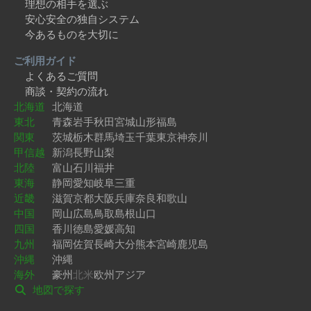
理想の相手を選ぶ
安心安全の独自システム
今あるものを大切に
ご利用ガイド
よくあるご質問
商談・契約の流れ
北海道
北海道
東北
青森
岩手
秋田
宮城
山形
福島
関東
茨城
栃木
群馬
埼玉
千葉
東京
神奈川
甲信越
新潟
長野
山梨
北陸
富山
石川
福井
東海
静岡
愛知
岐阜
三重
近畿
滋賀
京都
大阪
兵庫
奈良
和歌山
中国
岡山
広島
鳥取
島根
山口
四国
香川
徳島
愛媛
高知
九州
福岡
佐賀
長崎
大分
熊本
宮崎
鹿児島
沖縄
沖縄
海外
豪州
北米
欧州
アジア
地図で探す