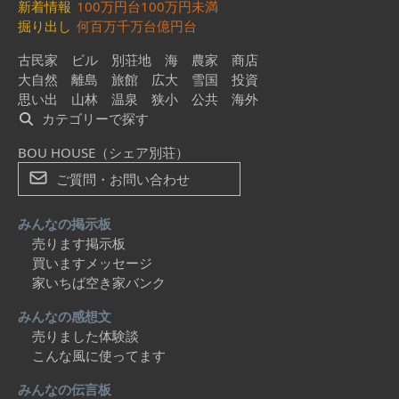
新着情報
100万円台
100万円未満
掘り出し
何百万
千万台
億円台
古民家
ビル
別荘地
海
農家
商店
大自然
離島
旅館
広大
雪国
投資
思い出
山林
温泉
狭小
公共
海外
カテゴリーで探す
BOU HOUSE（シェア別荘）
ご質問・お問い合わせ
みんなの掲示板
売ります掲示板
買いますメッセージ
家いちば空き家バンク
みんなの感想文
売りました体験談
こんな風に使ってます
みんなの伝言板