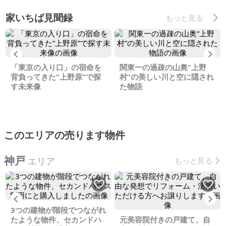
家いちば見聞録
もっと見る
Previous
Ne
「東京の入り口」の宿命を
関東一の過疎の山奥“上野
背負ってきた“上野原”で探
村”の美しい川と空に隠され
す未来像
た物語
このエリアの売ります物件
神戸
エリア
もっと見る
Previous
Ne
3つの建物が階段でつながれ
たような物件、セカンドハ
元美容院付きの戸建て、自