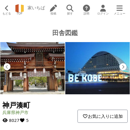
家いちば
もどる
TOP
投稿
探す
説明
ログイン
メニュー
田舎図鑑
Previous
N
神戸湊町
兵庫県神戸市
お気に入りに追加
8027
5