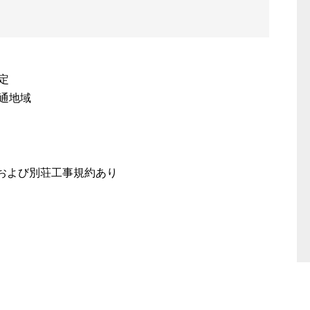
定
通地域
および別荘工事規約あり