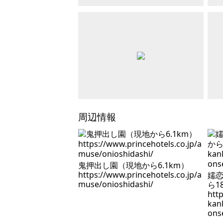
周辺情報
鬼押出し園（現地から6.1km）
https://www.princehotels.co.jp/a
嬬
muse/onioshidashi/
ら1
http
kan
ons