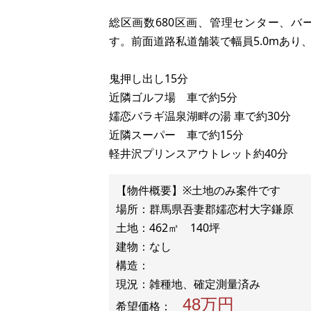
総区画数680区画、管理センター、
す。前面道路私道舗装で幅員5.0mあり
鬼押し出し15分
近隣ゴルフ場 車で約5分
嬬恋バラギ温泉湖畔の湯 車で約30分
近隣スーパー 車で約15分
軽井沢プリンスアウトレット約40分
【物件概要】※土地のみ案件です
場所：群馬県吾妻郡嬬恋村大字鎌原
土地：462㎡ 140坪
建物：なし
構造：
48万円
希望価格：