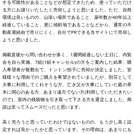
する可能性があることなどが想定できたため、使っていただけ
る方にお譲りいたしたく売却しようと思いました。ただ、自然
環境は良いものの、山深い場所であること、築年数が40年以上
経過していること、更に傾斜地であることなどから、通常の不
動産屋経由で売りにくく、自分でPRできる当サイトにて売却し
ようと思いました。
掲載直後から問い合わせが多く、1週間経過しない土日に、内覧
会を自ら実施、7組(1組キャンセル)の方をご案内した結果、購
入希望者が複数出て、トントン拍子に売却が決定しました。皆
様様々な理由でのご購入を希望されていましたが、別荘として
大事に利用してくれそうな方、亡き父が大事にしていた庭の草
木に関心のある方、あまり遠方でない方(利用していただきたい
ので)、室内の残留物を引き取って下さる方を選定しました。商
談は至ってスムーズだったと思います。
高く売ろうと思っていたわけではないものの、もう少し高く設
定すれば良かったかと思っています。その理由は、あまりにも