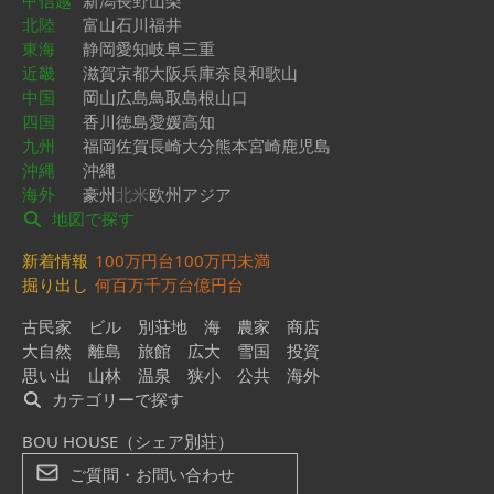
甲信越
新潟
長野
山梨
北陸
富山
石川
福井
東海
静岡
愛知
岐阜
三重
近畿
滋賀
京都
大阪
兵庫
奈良
和歌山
中国
岡山
広島
鳥取
島根
山口
四国
香川
徳島
愛媛
高知
九州
福岡
佐賀
長崎
大分
熊本
宮崎
鹿児島
沖縄
沖縄
海外
豪州
北米
欧州
アジア
地図で探す
新着情報
100万円台
100万円未満
掘り出し
何百万
千万台
億円台
古民家
ビル
別荘地
海
農家
商店
大自然
離島
旅館
広大
雪国
投資
思い出
山林
温泉
狭小
公共
海外
カテゴリーで探す
BOU HOUSE（シェア別荘）
ご質問・お問い合わせ