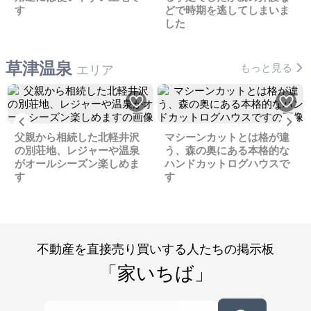
す
どで時期を逃してしまいま
した
草津温泉
もっと見る
エリア
Previous
Ne
父親から相続した北軽井沢
マシーンカットとは格が違
の別荘地、レジャーや温泉
う、森の奥にある本格的な
がオールシーズン楽しめま
ハンドカットログハウスで
す
す
不動産を直接売り買いする人たちの掲示板
「家いちば」