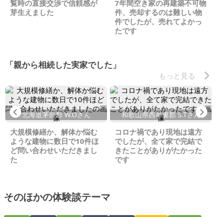
覧時の直接交渉で信頼感が
7年間空き家の再建築不可物
芽生えました
件、売却するのは難しい物
件でしたが、売れてよかっ
たです
「親から相続した実家でした」
もっと見る
Previous
Ne
北海道茅部郡 W.Oさん
和歌山県西牟婁郡 S.Tさん
大規模修繕か、解体か悩む
コロナ禍であり現地は遠方
ような建物に数日で10件ほ
でしたが、全て家で完結で
ど問い合わせいただきまし
きたことがありがたかった
た
です
そのほかの体験談テーマ