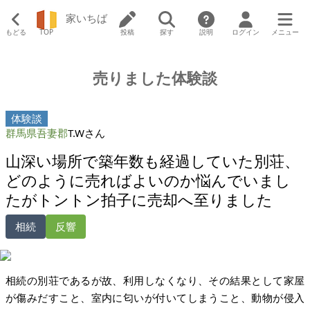
家いちば
もどる
TOP
投稿
探す
説明
ログイン
メニュー
売りました体験談
体験談
群馬県吾妻郡
T.Wさん
山深い場所で築年数も経過していた別荘、
どのように売ればよいのか悩んでいまし
たがトントン拍子に売却へ至りました
相続
反響
相続の別荘であるが故、利用しなくなり、その結果として家屋
が傷みだすこと、室内に匂いが付いてしまうこと、動物が侵入