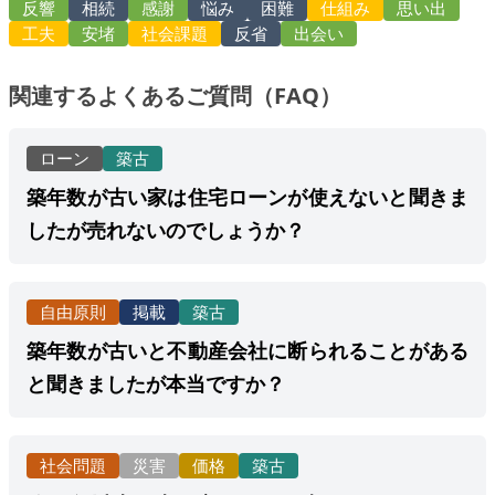
反響
相続
感謝
悩み
困難
仕組み
思い出
工夫
安堵
社会課題
反省
出会い
関連するよくあるご質問（FAQ）
ローン
築古
築年数が古い家は住宅ローンが使えないと聞きま
したが売れないのでしょうか？
自由原則
掲載
築古
築年数が古いと不動産会社に断られることがある
と聞きましたが本当ですか？
社会問題
災害
価格
築古