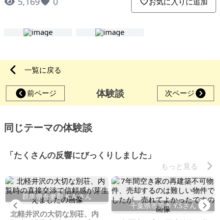
5,169
0
お気に入りに追加
一覧に戻る
体験談
前ページ
次ページ
同じテーマの体験談
「たくさんの反響にびっくりしました」
もっと見る
群馬県吾妻郡 K.A.さん
Previous
Ne
千葉県市原市 Y.Sさん
北軽井沢の大切な別荘、内