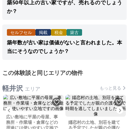
築50年以上の古い家ですが、売れるのでしょう
か？
セルフセル
掲載
税金
築古
築年数が古い家は価値がないと言われました。本
当にそうなのでしょうか？
この体験談と同じエリアの物件
軽井沢
もっと見る
エリア
Previous
Ne
広い敷地に平屋の母屋、事
務所・作業場・倉庫などの
嬬恋村の土地、別荘を建て
用途には使いやすい立地で
る予定でしたが親の介護な