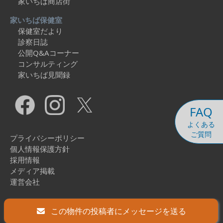
家いちば商店街
家いちば保健室
保健室だより
診察日誌
公開Q&Aコーナー
コンサルティング
家いちば見聞録
FAQ
よくある
ご質問
プライバシーポリシー
個人情報保護方針
採用情報
メディア掲載
運営会社
Copyright © 2026 Ieichiba Co., Ltd. All Rights Reserved.
この物件の投稿者にメッセージを送る