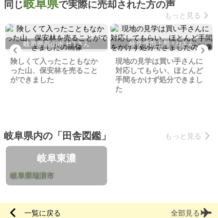
岐阜県
同じ
で実際に売却された方の声
もっと見る
岐阜県高山市 H.Tさん
岐阜県郡上郡 I.Uさん
Previous
Ne
険しくて入ったこともなか
現地の見学は買い手さんに
った山、保安林を売ること
対応してもらい、ほとんど
ができました
手間をかけず処分できまし
た
岐阜県内の「田舎図鑑」
もっと見る
岐阜東濃
岐阜県瑞浪市
一覧に戻る
全部見る