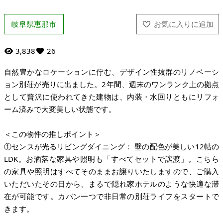
岐阜県恵那市
3,838
26
自然豊かなロケーションに佇む、デザイン性抜群のリノベーシ
ョン別荘が売りに出ました。2年間、週末のワンランク上の拠点
として贅沢に使われてきた建物は、内装・水回りともにリフォ
ーム済みで大変美しい状態です。
＜この物件の推しポイント＞
①センスが光るリビングダイニング： 壁の配色が美しい12帖の
LDK。お洒落な家具や照明も「すべてセットで譲渡」。こちら
の家具や照明はすべてそのままお譲りいたしますので、ご購入
いただいたその日から、まるで隠れ家ホテルのような快適な滞
在が可能です。カバン一つで非日常の別荘ライフをスタートで
きます。