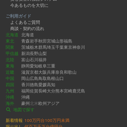
今あるものを大切に
ご利用ガイド
よくあるご質問
商談・契約の流れ
北海道
北海道
東北
青森
岩手
秋田
宮城
山形
福島
関東
茨城
栃木
群馬
埼玉
千葉
東京
神奈川
甲信越
新潟
長野
山梨
北陸
富山
石川
福井
東海
静岡
愛知
岐阜
三重
近畿
滋賀
京都
大阪
兵庫
奈良
和歌山
中国
岡山
広島
鳥取
島根
山口
四国
香川
徳島
愛媛
高知
九州
福岡
佐賀
長崎
大分
熊本
宮崎
鹿児島
沖縄
沖縄
海外
豪州
北米
欧州
アジア
地図で探す
新着情報
100万円台
100万円未満
掘り出し
何百万
千万台
億円台