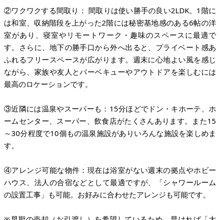
②ワクワクする間取り： 間取りは使い勝手の良い2LDK。1階に
は和室、収納階段を上がった2階には秘密基地感のある6帖の洋
室があり、寝室やリモートワーク・趣味のスペースに最適で
す。さらに、地下の勝手口から外へ出ると、プライベート感あ
ふれるフリースペースが広がります。週末に心地よい風を感じ
ながら、家族や友人とバーベキューやアウトドアを楽しむには
最高のロケーションです。
③近隣には温泉やスーパーも：15分ほどでドン・キホーテ、ホ
ームセンター、スーパー、飲食店がたくさんあります。また15
～30分程度で10個もの温泉施設がありいろんな施設を楽しめま
す。
④アレンジ可能な物件：現在は浴室がない週末の拠点やホビー
ハウス、法人の合宿などとして最適ですが、「シャワールーム
の設置工事」も可能。お好みに合わせたアレンジも可能です。
※早期の売却（お引渡し）を希望しているため、早ければ「大