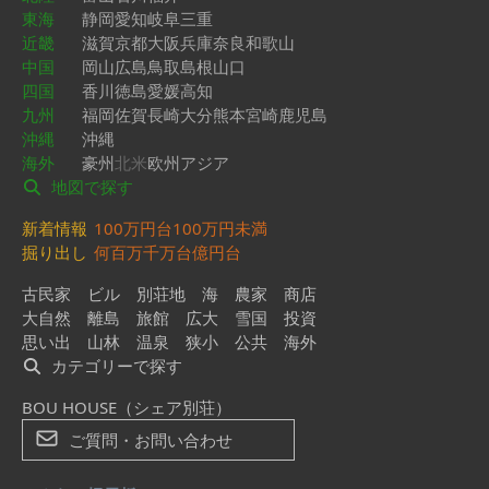
東海
静岡
愛知
岐阜
三重
近畿
滋賀
京都
大阪
兵庫
奈良
和歌山
中国
岡山
広島
鳥取
島根
山口
四国
香川
徳島
愛媛
高知
九州
福岡
佐賀
長崎
大分
熊本
宮崎
鹿児島
沖縄
沖縄
海外
豪州
北米
欧州
アジア
地図で探す
新着情報
100万円台
100万円未満
掘り出し
何百万
千万台
億円台
古民家
ビル
別荘地
海
農家
商店
大自然
離島
旅館
広大
雪国
投資
思い出
山林
温泉
狭小
公共
海外
カテゴリーで探す
BOU HOUSE（シェア別荘）
ご質問・お問い合わせ