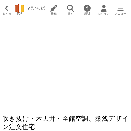
家いちば
もどる
TOP
投稿
探す
説明
ログイン
メニュー
吹き抜け・木天井・全館空調、築浅デザイ
ン注文住宅