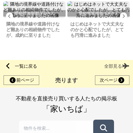
愛知県海部郡 Y.Uさん
愛知県常滑市 S.Kさん
Previous
Ne
隣地の境界線や道路付けな
はじめはネットで大丈夫な
ど難ありの相続物件でした
のかと心配でしたが、とて
が、成約に至りました
も円滑に進みました
一覧に戻る
全部見る
売ります
前ページ
次ページ
不動産を直接売り買いする人たちの掲示板
「家いちば」