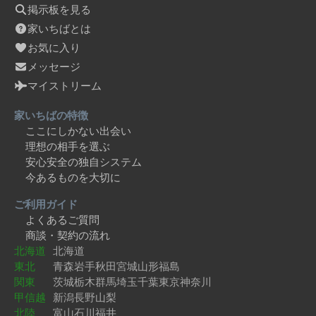
掲示板を見る
家いちばとは
お気に入り
メッセージ
マイストリーム
家いちばの特徴
ここにしかない出会い
理想の相手を選ぶ
安心安全の独自システム
今あるものを大切に
ご利用ガイド
よくあるご質問
商談・契約の流れ
北海道
北海道
東北
青森
岩手
秋田
宮城
山形
福島
関東
茨城
栃木
群馬
埼玉
千葉
東京
神奈川
甲信越
新潟
長野
山梨
北陸
富山
石川
福井