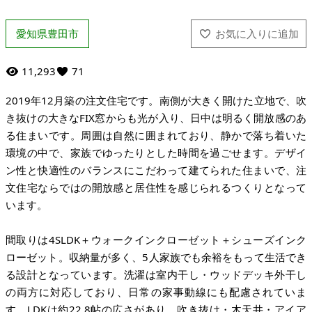
愛知県豊田市
11,293
71
2019年12月築の注文住宅です。南側が大きく開けた立地で、吹
き抜けの大きなFIX窓からも光が入り、日中は明るく開放感のあ
る住まいです。周囲は自然に囲まれており、静かで落ち着いた
環境の中で、家族でゆったりとした時間を過ごせます。デザイ
ン性と快適性のバランスにこだわって建てられた住まいで、注
文住宅ならではの開放感と居住性を感じられるつくりとなって
います。
間取りは4SLDK＋ウォークインクローゼット＋シューズインク
ローゼット。収納量が多く、5人家族でも余裕をもって生活でき
る設計となっています。洗濯は室内干し・ウッドデッキ外干し
の両方に対応しており、日常の家事動線にも配慮されていま
す。LDKは約22.8帖の広さがあり、吹き抜け・木天井・アイア