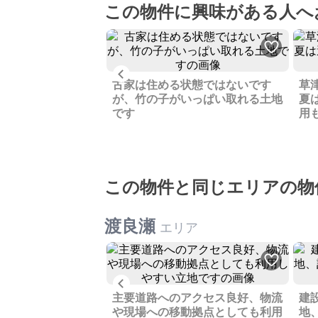
この物件に興味がある人へ
ション一室、オーナ
Previous
して売却します
古家は住める状態ではないです
草
が、竹の子がいっぱい取れる土地
夏
です
用
この物件と同じエリアの物
渡良瀬
エリア
Previous
ームするために所有
主要道路へのアクセス良好、物流
建
付きの平屋、ご活用
や現場への移動拠点としても利用
地