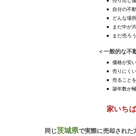
売り出し
自分の不
どんな場
まだ中が
まだ売ろ
一般的な不
価格が安
売りにく
売ること
築年数が
家いち
茨城県
同じ
で実際に売却された