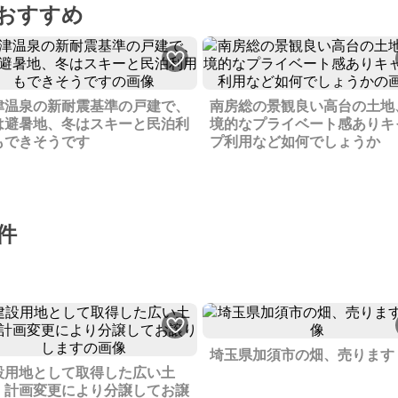
おすすめ
津温泉の新耐震基準の戸建で、
南房総の景観良い高台の土地
は避暑地、冬はスキーと民泊利
境的なプライベート感ありキ
もできそうです
プ利用など如何でしょうか
件
埼玉県加須市の畑、売ります
設用地として取得した広い土
、計画変更により分譲してお譲