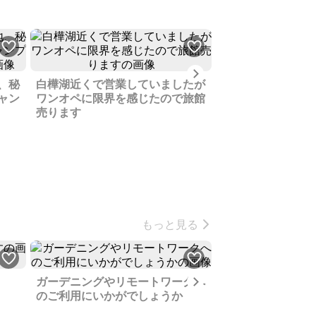
Next
、秘
白樺湖近くで営業していましたが
里山風景がきれい
ャン
ワンオペに限界を感じたので旅館
リアの土地、区画
売ります
ることも可能です
もっと見る
Next
ガーデニングやリモートワークへ
のご利用にいかがでしょうか
商用利用地として
地、予定していた