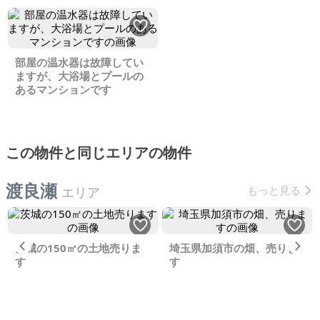
部屋の温水器は故障してい
ますが、大浴場とプールの
あるマンションです
この物件と同じエリアの物件
渡良瀬
もっと見る
エリア
Previous
Ne
茨城の150㎡の土地売りま
埼玉県加須市の畑、売りま
す
す