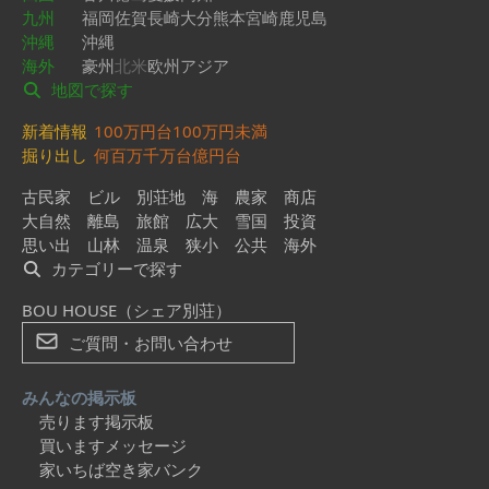
九州
福岡
佐賀
長崎
大分
熊本
宮崎
鹿児島
沖縄
沖縄
海外
豪州
北米
欧州
アジア
地図で探す
新着情報
100万円台
100万円未満
掘り出し
何百万
千万台
億円台
古民家
ビル
別荘地
海
農家
商店
大自然
離島
旅館
広大
雪国
投資
思い出
山林
温泉
狭小
公共
海外
カテゴリーで探す
BOU HOUSE（シェア別荘）
ご質問・お問い合わせ
みんなの掲示板
売ります掲示板
買いますメッセージ
家いちば空き家バンク