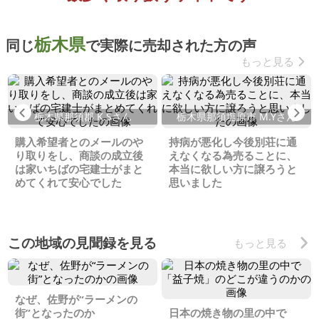
栃木県
同じ
で実際に売却された方の声
もっと見る
Previous
Ne
栃木県那須郡 K.Sさん
栃木県那須塩原市 M.Yさん
購入希望者とのメールのや
持病が悪化し今後別荘に通
り取りをし、商談の成立後
えなくなる為売ることに、
は家いちばの宅建士がまと
本当に欲しい方に譲ろうと
めてくれて安心でした
思いました
この地域の見聞録を見る
もっと見る
なぜ、佐野が“ラーメンの
街”となったのか
日本の焼き物の里の中で