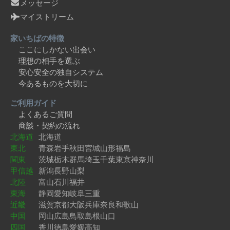
メッセージ
マイストリーム
家いちばの特徴
ここにしかない出会い
理想の相手を選ぶ
安心安全の独自システム
今あるものを大切に
ご利用ガイド
よくあるご質問
商談・契約の流れ
北海道
北海道
東北
青森
岩手
秋田
宮城
山形
福島
関東
茨城
栃木
群馬
埼玉
千葉
東京
神奈川
甲信越
新潟
長野
山梨
北陸
富山
石川
福井
東海
静岡
愛知
岐阜
三重
近畿
滋賀
京都
大阪
兵庫
奈良
和歌山
中国
岡山
広島
鳥取
島根
山口
四国
香川
徳島
愛媛
高知