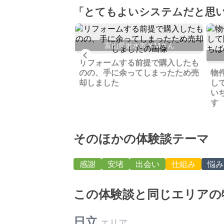
「とてもよいシステムだと思
防大島町 K.U.さん
富山県射水市 Y.Mさん
くれた島の家、過疎
Previous
たが売れました
リフォームする前提で購入したも
のの、手に余ってしまったため売
物
却しました
し
い
す
そのほかの体験談テーマ
感謝
安堵
出会い
仕組み
悩み
この体験談と同じエリアの
日立
エリア