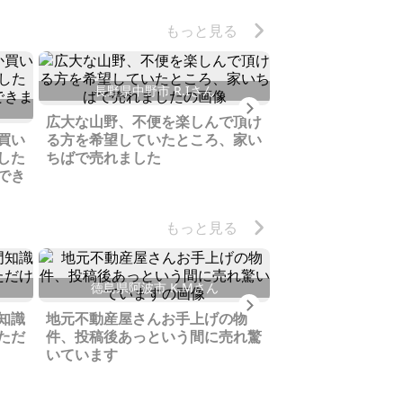
もっと見る
長野県中野市 R.Iさん
三重県志摩市大王
Next
広大な山野、不便を楽しんで頂け
正直いい物件とは
買い
る方を希望していたところ、家い
でしたが、良いお
した
ちばで売れました
が進められました
でき
もっと見る
徳島県阿波市 K.Mさん
茨城県石岡市 
Next
知識
地元不動産屋さんお手上げの物
病気でやむなく売
ただ
件、投稿後あっという間に売れ驚
でお会いして面接
いています
て決めました