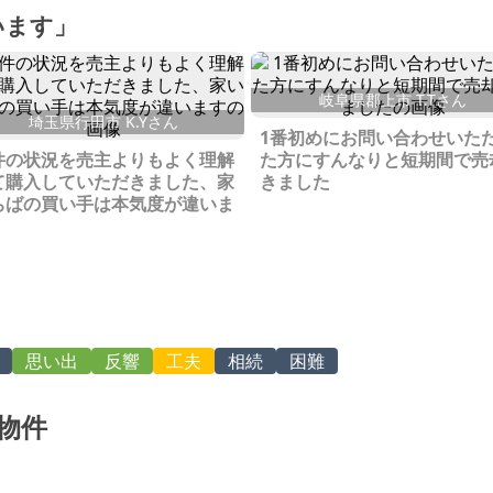
います」
岐阜県郡上市 T.Tさん
埼玉県行田市 K.Yさん
1番初めにお問い合わせいた
件の状況を売主よりもよく理解
た方にすんなりと短期間で売
て購入していただきました、家
きました
ちばの買い手は本気度が違いま
思い出
反響
工夫
相続
困難
物件