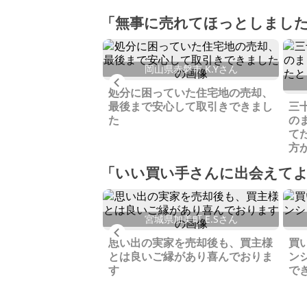
「無事に売れてほっとしまし
水市 Y.Mさん
岡山県赤磐市 K.Yさん
Previous
る前提で購入したも
処分に困っていた住宅地の売却、
ってしまったため売
最後まで安心して取引きできまし
三
た
の
て
方
「いい買い手さんに出会えて
路市 K.Yさん
宮城県加美町 E.Sさん
Previous
家いちばに掲載する
思い出の実家を売却後も、買主様
買
拠点生活をしたい買
とは良いご縁があり喜んでおりま
ン
りました
す
で