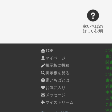
家いちばの
詳しい説明
北
TOP
東
マイページ
関
掲示板に投稿
甲
掲示板を見る
北
家いちばとは
東
近
お気に入り
中
メッセージ
四
マイストリーム
九
沖