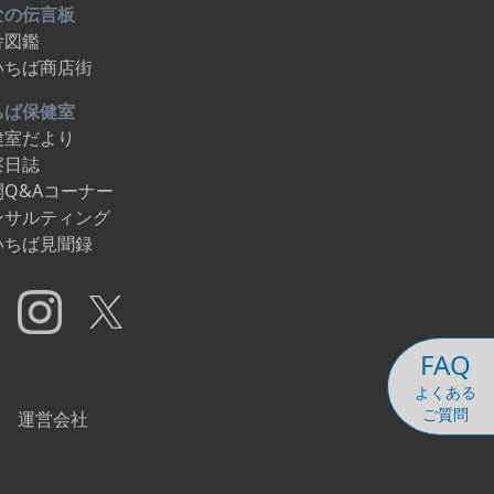
なの伝言板
舎図鑑
いちば商店街
ちば保健室
健室だより
察日誌
開Q&Aコーナー
ンサルティング
いちば見聞録
FAQ
よくある
ご質問
運営会社