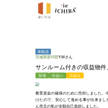
体験談
茨城県那珂郡
Y.Wさん
サンルーム付きの収益物件
安堵
出会い
仕組み
教育資金の確保のために売却しました。
けたので、安心して進める事が出来まし
ん売主の私が全額自己負担しました。