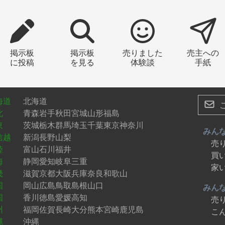
掲示板
掲示板
売りました
売主への
に投稿
を見る
体験談
手紙
海道
北海道
北
青森
岩手
秋田
宮城
山形
福島
東
茨城
栃木
群馬
埼玉
千葉
東京
神奈川
みん
信越
新潟
長野
山梨
売
陸
富山
石川
福井
買
海
静岡
愛知
岐阜
三重
家
畿
滋賀
京都
大阪
兵庫
奈良
和歌山
国
岡山
広島
鳥取
島根
山口
みん
国
香川
徳島
愛媛
高知
売
州
福岡
佐賀
長崎
大分
熊本
宮崎
鹿児島
こ
縄
沖縄