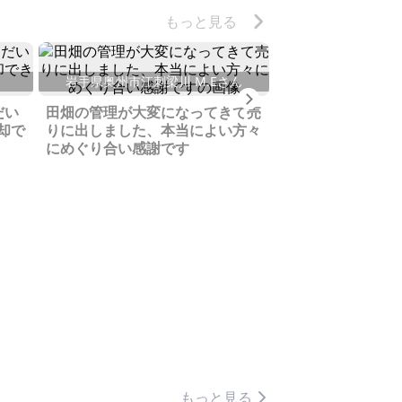
もっと見る
岩手県奥州市江刺梁川 M.Eさん
長野県小県郡長和町
Next
だい
田畑の管理が大変になってきて売
重荷になっていた
却で
りに出しました、本当によい方々
以上かかりました
にめぐり合い感謝です
売ることができま
もっと見る