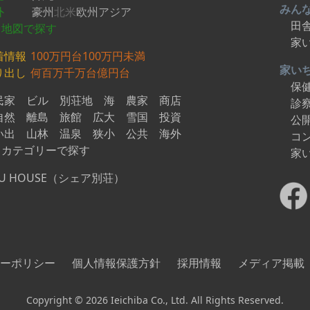
みん
外
豪州
北米
欧州
アジア
田
地図で探す
家
着情報
100万円台
100万円未満
家い
り出し
何百万
千万台
億円台
保
民家
ビル
別荘地
海
農家
商店
診
自然
離島
旅館
広大
雪国
投資
公
い出
山林
温泉
狭小
公共
海外
コ
カテゴリーで探す
家
U HOUSE（シェア別荘）
ーポリシー
個人情報保護方針
採用情報
メディア掲載
Copyright © 2026 Ieichiba Co., Ltd. All Rights Reserved.