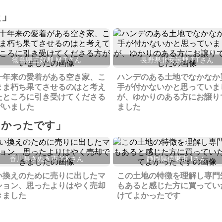
た」
徳島県三好郡 M.Tさん
長野県北安曇郡 T.Tさん
十年来の愛着がある空き家、こ
ハンデのある土地でなかなか
まま朽ち果てさせるのはと考え
手が付かないかと思っていま
たところに引き受けてくださる
が、ゆかりのある方にお譲り
がいました
ました
よかったです」
香川県さぬき市 Y.Kさん
静岡県伊東市 Iさん
い換えのために売りに出したマ
この土地の特徴を理解し専門
ション、思ったよりはやく売却
もあると感じた方に買ってい
きました
けてよかったです