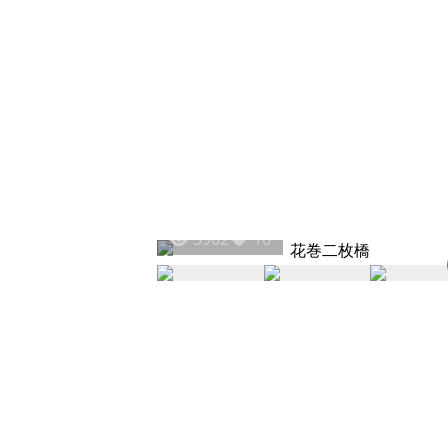
5902
16