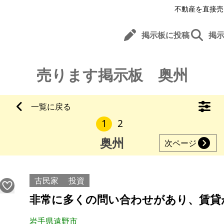
不動産を直接売
掲示板に投稿
掲
売ります掲示板 奥州
一覧に戻る
1
2
奥州
次ページ
古民家
投資
非常に多くの問い合わせがあり、賃貸
岩手県遠野市