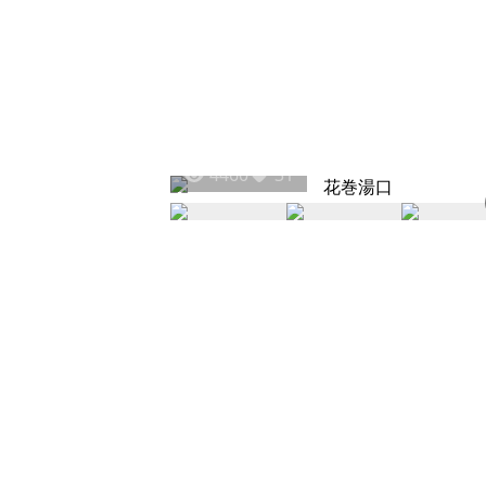
4460
31