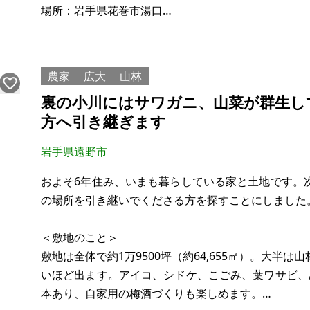
場所：岩手県花巻市湯口
土地：167.58㎡
建物：114㎡
構造：木造2階建
農家
広大
山林
現況：空家
裏の小川にはサワガニ、山菜が群生し
希望価格：650万円
方へ引き継ぎます
温泉使用料：月額9.000円
岩手県遠野市
温泉保証料：30万円(解約時返金されます)
およそ6年住み、いまも暮らしている家と土地です。
※現状有姿、および公簿売買でのお取引きとなります
の場所を引き継いでくださる方を探すことにしました
＜敷地のこと＞
敷地は全体で約1万9500坪（約64,655㎡）。大半
いほど出ます。アイコ、シドケ、こごみ、葉ワサビ、
本あり、自家用の梅酒づくりも楽しめます。