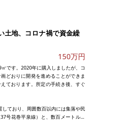
夏は蛍が出ることもあります。畑に隣接
夜はクーラーなしで過ごせる日も多いで
す。
い土地、コロナ禍で資金繰
150万円
9㎡です。2020年に購入しましたが、コ
計画どおりに開発を進めることができま
考えております。所定の手続き後、すぐ
位置しており、周囲数百以内には集落や民
37号花巻平泉線）と、数百メートルの
集落ではありませんので、活用しやすい