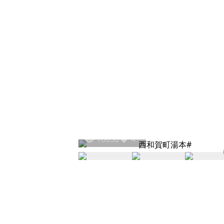
10058
41