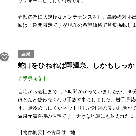
リフォームしており綺麗です。
売却の為に大規模なメンテナンスをし、高齢者対応
回は、期間限定ですが現在の希望価格で募集掲載し
し、大手企業が事業所を開所、ハブの役割をしていま
約700坪の広大な土地が国道107号に面しています。
温泉
蛇口をひねれば即温泉、しかもしっか
岩手県花巻市
自宅から会社まで1、5時間かかっていましたが、3
ほどんと使わなくなり手放す事にしました。岩手県花
す。湯冷めしにくいネットリした評判の良いお湯が
温泉元湯直接の住宅です。大きな地震にも耐えれた丈
【物件概要】※古屋付土地