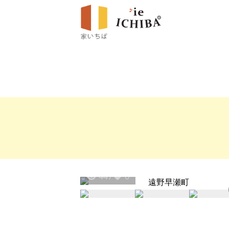
447
6