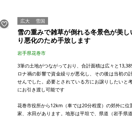
家の裏には小川が流れていて、サワガニがいます。
する川には魚が泳いでいます。梅雨明け頃までは、
広大
雪国
す。夜は川の音が聞こえ、晴れた日は星がよく見えま
雪の重みで雑草が倒れる冬景色が美し
り悪化のため手放します
＜立
岩手県花巻市
3筆の土地がつながっており、合計面積は広々と13,38
ロナ禍の影響で資金繰りが悪化し、その後は当初の
せんでした。必要とされている方にお譲りしたいと
にお引き渡し可能です
花巻市役所から12km（車では20分程度）の郊外に
家、水田があります。地形は平坦で、県道（岩手県道
未舗装道路で直結されて、決して深い山奥や山間の
と考えます。ご安心ください。