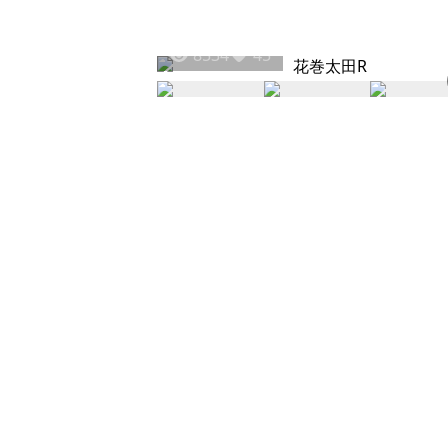
8534
45