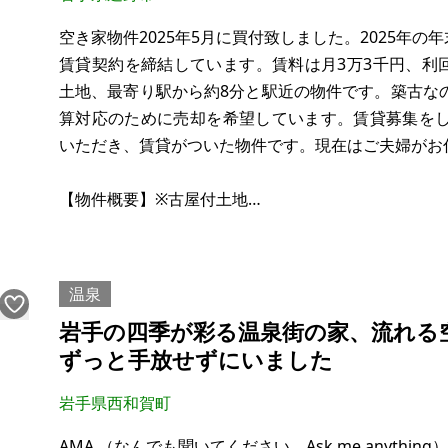
空き家物件2025年5月に買付致しました。2025年の
賃貸契約を締結しています。賃料は月3万3千円、利回
土地、最寄り駅から約8分と駅近の物件です。築古な
算対応のために売却を希望しています。賃貸募集を
いただき、賃貸がついた物件です。現在はご夫婦がお
【物件概要】※古屋付土地
場所：岩手県遠野市早瀬町
土地：251.6㎡
建物：200.22㎡
温泉
構造：コンクリートブロック造木造焼瓦葺2階建
岩手の四季が彩る温泉街の家、流れる
現況：賃貸中
ずっと手放せずにいました
希望価格：132万円
岩手県西和賀町
※現状有
AMA （なんでも聞いてください。Ask me anything）