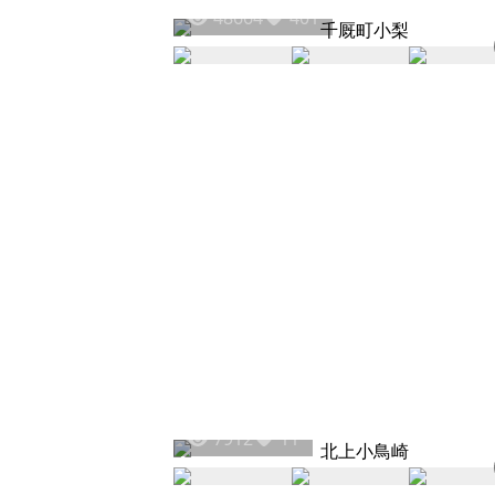
48664
401
7912
11