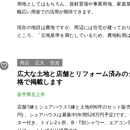
用地としてはもちろん、資材置場や事業用地、家庭
幅広い用途での活用が期待できます。
現在の地目は農地ですが、周辺には住宅が建ってお
ところ、「立地基準を満たしているため、農地転用
件は相続により取得した土地であり、今後の利用予
方へお譲りしたいと考えております。
商店
広大
投資
なお、現況では樹木が
広大な土地と店舗とリフォーム済みの
格で掲載します
岩手県北上市
店舗1練とシェアハウス1練と土地696坪のセット販売で
円) 、シェアハウスは募集中(年間528万円予定)で
ター付き、トイレ2ヶ所、B・T別シャワー、エアコ