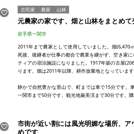
古民家
農家
山林
多少の高低差はあるものの、全体的
元農家の家です、畑と山林をまとめて
岩手県一関市
2011年まで農家として使用していました。畑(6,470㎡
死後、後継者が仕事の都合で農業を継がず、空き家にな
ティアの宿泊施設になりました。1917年築の古屋(206㎡
ります。畑は2011年以降、耕作放棄地となっていま
静かで自然豊かな里山で、町までは車で15分です。
一関市まで50分です。観光地厳美渓まで30分です。隣
業、特に畜産や野菜栽培に適しています。農業にこだ
市街が近い割には風光明媚な場所、ア
めです