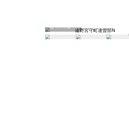
6410
39