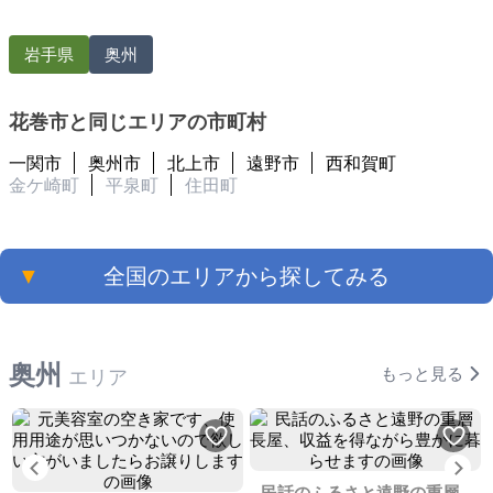
岩手県
奥州
花巻市と同じエリアの市町村
一関市
奥州市
北上市
遠野市
西和賀町
金ケ崎町
平泉町
住田町
▼
全国のエリアから探してみる
奥州
もっと見る
エリア
Previous
Ne
民話のふるさと遠野の重層