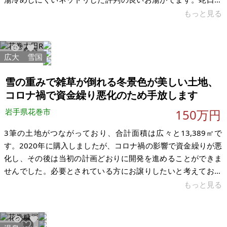
ひねれば、即温泉です。温泉元湯直接の住宅です。大きな地震
もっと見る
にも耐えれた丈夫でしっかりした住宅です。 【物件概要】※古
屋付土地 場所：岩手県花巻市湯口 土地：167.58㎡ 建物：114
㎡ 構造：木造2階建 現況：空家 希望価格：650万円 温泉使用
広大
雪国
8543
46
料：月額9.000円 温泉保証料：30万円(解約時返金されます) ※
現状有姿、および公簿売買でのお取引きとなります。
雪の重みで雑草が倒れる冬景色が美しい土地、
コロナ禍で資金繰り悪化のため手放します
岩手県花巻市
150万円
3筆の土地がつながっており、合計面積は広々と13,389㎡で
す。2020年に購入しましたが、コロナ禍の影響で資金繰りが悪
化し、その後は当初の計画どおりに開発を進めることができま
せんでした。必要とされている方にお譲りしたいと考えており
ます。所定の手続き後、すぐにお引き渡し可能です 花巻市役所
もっと見る
から12km（車では20分程度）の郊外に位置しており、周囲数
百以内には集落や民家、水田があります。地形は平坦で、県道
（岩手県道37号花巻平泉線）と、数百メートルの未舗装道路で