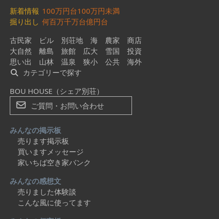
新着情報
100万円台
100万円未満
掘り出し
何百万
千万台
億円台
古民家
ビル
別荘地
海
農家
商店
大自然
離島
旅館
広大
雪国
投資
思い出
山林
温泉
狭小
公共
海外
カテゴリーで探す
BOU HOUSE（シェア別荘）
ご質問・お問い合わせ
みんなの掲示板
売ります掲示板
買いますメッセージ
家いちば空き家バンク
みんなの感想文
売りました体験談
こんな風に使ってます