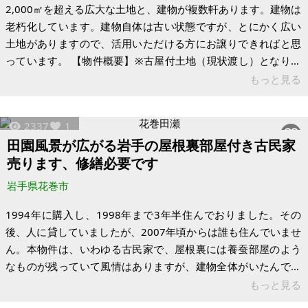
2,000㎡を超える広大な土地と、建物が複数軒あります。建物は
老朽化しています。建物自体は古い状態ですが、とにかく広い
土地がありますので、活用いただける方にお譲りできればと思
っています。 【物件概要】※古屋付土地（現状渡し）となりま
す 場所：岩手県花巻市東和町下浮田 土地：2,382.5㎡ 建物：
もっと見る
291.16㎡(合計) 構造：木造 現況：空き家 土地建物の評価額は
3,586,000円で、年間の固定資産税額は51,900円です。
2337
1
田園風景が広がる岩手の屋根裏部屋付き古民家
売ります、修繕必要です
岩手県花巻市
1994年に購入し、1998年まで3年半住んでおりました。その
後、人に貸していましたが、2007年頃からは誰も住んでいませ
ん。本物件は、いわゆる古民家で、屋根裏には養蚕部屋のよう
なものが残っていて風情はありますが、建物全体がいたんでお
り、雨漏れや床の傾きが見られます。下の市道から細い坂道を
もっと見る
少し上ります。不便さはありますが、その分眺めはいいです。