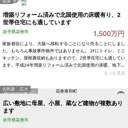
温泉
11918
16
直結されて、決して深い山奥や山間の集落ではありませんの
で、活用しやすいと考えます。ご安心ください。 多少の高低差
増築リフォーム済みで北国使用の床暖有り、2
はあるものの、全体的
世帯住宅にも適しています
岩手県花巻市
1,500万円
家族都合により、大阪へ移転することになり売ることにしまし
た。もちろん事故事件物件ではありません。 2Fにトイレ、ミニ
キッチン、屋根裏収納もありますので、2世帯住宅にも適してい
ます。平成24年増築リフォーム済みで北国使用の床暖、地下収
納、2Fに離れのお部屋もあります。部屋数はLDK12、K6、洋
もっと見る
3、和2部屋、離れ6畳で内装、外装共に高級感があります。す
ぐ入居可能です(荷物、家具等なし)。相場的には、1,800～
古民家
広大
10944
60
2,000万円位のレベルの住宅です。 駐車場、角地、システムキ
ッチン、エコキュート、太陽光発電、エアコン、光ファイバ
広い敷地に母屋、小屋、蔵など建物が複数あり
ー、物置、ガレージ、床暖房、庭木、門・塀、ベランダ、TVイ
ます
ンターホン
岩手県花巻市