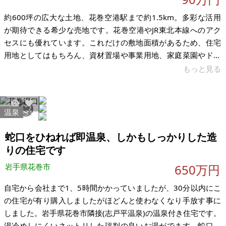
約600坪の広大な土地、花巻空港駅まで約1.5km。多彩な活用
が期待できる希少な売地です。花巻空港やJR東北本線へのアク
セスにも優れています。これだけの敷地面積があるため、住宅
用地としてはもちろん、資材置場や事業用地、家庭菜園やドッ
グランを備えた住まいなど、幅広い用途での活用が期待できま
もっと見る
す。 現在の地目は農地ですが、周辺には住宅が建っており、花
巻市農業委員会事務局へ確認したところ、「立地基準を満たし
ているため、農地転用は可能」との回答を得ております。本物
温泉
4470
31
件は相続により取得した土地であり、今後の利用予定がないた
め、有効活用していただける方へお譲りしたいと考えておりま
蛇口をひねれば即温泉、しかもしっかりした造
す。 なお、現況では樹木が
りの住宅です
岩手県花巻市
650万円
自宅から会社まで1、5時間かかっていましたが、30分以内にこ
の住宅が有り購入しましたがほどんと使わなくなり手放す事に
しました。岩手県花巻市隣接(志戸平温泉)の温泉付き住宅です。
湯冷めしにくいネットリした評判の良いお湯がでます。蛇口を