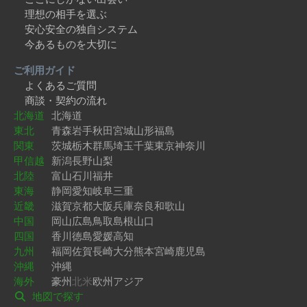
理想の相手を選ぶ
安心安全の独自システム
今あるものを大切に
ご利用ガイド
よくあるご質問
商談・契約の流れ
北海道
北海道
東北
青森
岩手
秋田
宮城
山形
福島
関東
茨城
栃木
群馬
埼玉
千葉
東京
神奈川
甲信越
新潟
長野
山梨
北陸
富山
石川
福井
東海
静岡
愛知
岐阜
三重
近畿
滋賀
京都
大阪
兵庫
奈良
和歌山
中国
岡山
広島
鳥取
島根
山口
四国
香川
徳島
愛媛
高知
九州
福岡
佐賀
長崎
大分
熊本
宮崎
鹿児島
沖縄
沖縄
海外
豪州
北米
欧州
アジア
地図で探す