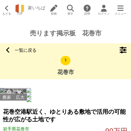
家いちば
もどる
TOP
投稿
探す
説明
ログイン
メニュー
売ります掲示板 花巻市
一覧に戻る
1
花巻市
農家
広大
5918
16
花巻空港駅近く、ゆとりある敷地で活用の可能
性が広がる土地です
岩手県花巻市
90万円