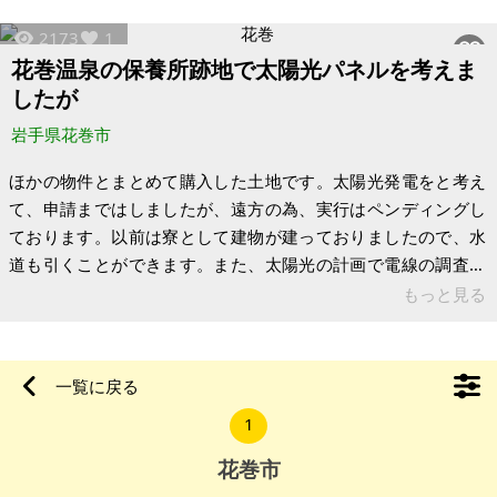
また、新幹線駅(新花巻駅)から車で25分。隣家も視界に入らず
2173
1
眼下に田瀬湖を望む見晴らしの良い土地です。冬季は、除雪は
花巻温泉の保養所跡地で太陽光パネルを考えま
自分でやらないといけません。こんな状況でよろしければ、お
したが
引き受けください。そして、このように修繕が必要なため、内
見の際には、工事会社の方な
岩手県花巻市
ほかの物件とまとめて購入した土地です。太陽光発電をと考え
て、申請まではしましたが、遠方の為、実行はペンディングし
ております。以前は寮として建物が建っておりましたので、水
道も引くことができます。また、太陽光の計画で電線の調査も
してますので、電気も利用できるのかと思います。建築の際に
もっと見る
再度接道調査必要かと思いますが、現地にて4mの接道も確認し
ております。花巻は、温泉や観光地も有名です。花巻温泉の至
近です。近隣に温泉旅館あります。 【物件概要】 場所：岩手県
一覧に戻る
花巻市湯口 字大沢149-1、151-6 JR東北本線「花巻」駅から
1
車で20分 用途地域なし（非線引き区域） 地積：3,264.14㎥
(98
花巻市