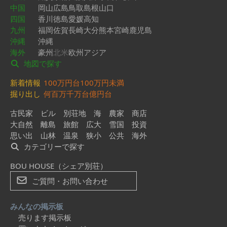
中国
岡山
広島
鳥取
島根
山口
四国
香川
徳島
愛媛
高知
九州
福岡
佐賀
長崎
大分
熊本
宮崎
鹿児島
沖縄
沖縄
海外
豪州
北米
欧州
アジア
地図で探す
新着情報
100万円台
100万円未満
掘り出し
何百万
千万台
億円台
古民家
ビル
別荘地
海
農家
商店
大自然
離島
旅館
広大
雪国
投資
思い出
山林
温泉
狭小
公共
海外
カテゴリーで探す
BOU HOUSE（シェア別荘）
ご質問・お問い合わせ
みんなの掲示板
売ります掲示板