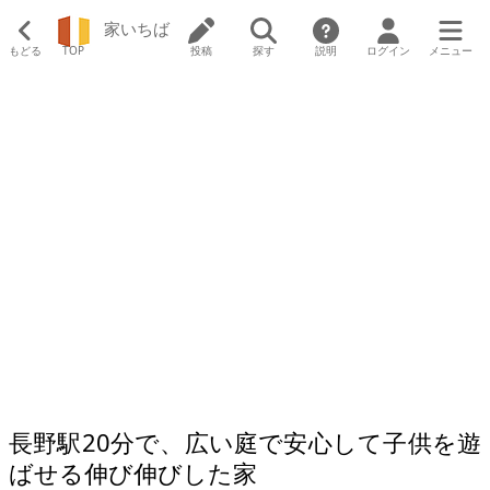
家いちば
もどる
TOP
投稿
探す
説明
ログイン
メニュー
長野駅20分で、広い庭で安心して子供を遊
ばせる伸び伸びした家