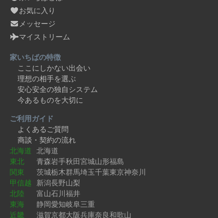
お気に入り
メッセージ
マイストリーム
家いちばの特徴
ここにしかない出会い
理想の相手を選ぶ
安心安全の独自システム
今あるものを大切に
ご利用ガイド
よくあるご質問
商談・契約の流れ
北海道
北海道
東北
青森
岩手
秋田
宮城
山形
福島
関東
茨城
栃木
群馬
埼玉
千葉
東京
神奈川
甲信越
新潟
長野
山梨
北陸
富山
石川
福井
東海
静岡
愛知
岐阜
三重
近畿
滋賀
京都
大阪
兵庫
奈良
和歌山