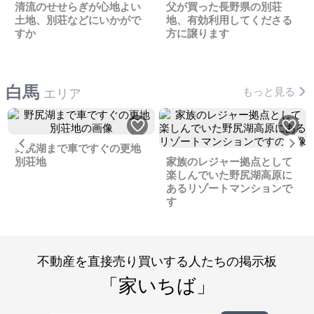
清流のせせらぎが心地よい
父が買った長野県の別荘
土地、別荘などにいかがで
地、有効利用してくださる
すか
方に譲ります
白馬
もっと見る
エリア
Previous
Ne
野尻湖まで車ですぐの更地
別荘地
家族のレジャー拠点として
楽しんでいた野尻湖高原に
あるリゾートマンションで
す
不動産を直接売り買いする人たちの掲示板
「家いちば」