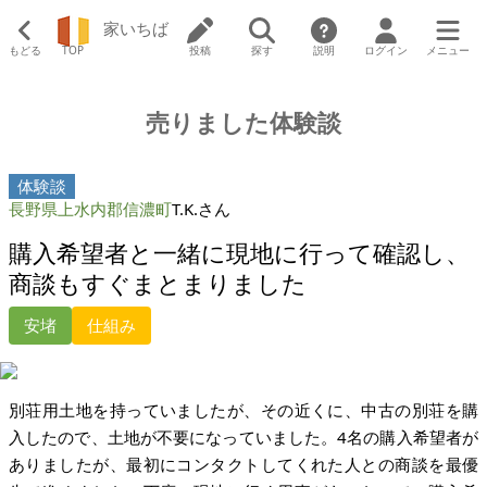
家いちば
もどる
TOP
投稿
探す
説明
ログイン
メニュー
売りました体験談
体験談
長野県上水内郡信濃町
T.K.さん
購入希望者と一緒に現地に行って確認し、
商談もすぐまとまりました
安堵
仕組み
別荘用土地を持っていましたが、その近くに、中古の別荘を購
入したので、土地が不要になっていました。4名の購入希望者が
ありましたが、最初にコンタクトしてくれた人との商談を最優