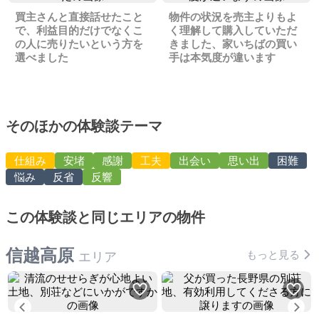
買主さんと直接話せたこと
物件の状況を売主よりもよ
で、利益目的だけでなくこ
く理解して購入していただ
の人に売りたいという方を
きました、家いちばの買い
選べました
手は本気度が違います
そのほかの体験談テーマ
仕組み
安堵
感謝
工夫
出会い
思い出
困難
悩み
反省
反響
この体験談と同じエリアの物件
信越高原
もっと見る
エリア
Previous
Ne