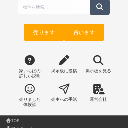
売ります
買います
家いちばの
掲示板
に投稿
掲示板
を見る
詳しい説明
売りました
売主への
手紙
運営会社
体験談
TOP