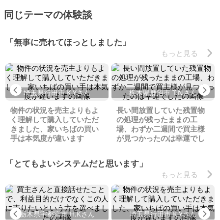
同じテーマの体験談
「無事に売れてほっとしました」
もっと見る
Previous
Ne
埼玉県行田市 K.Yさん
栃木県鹿沼市 T.Nさん
物件の状況を売主よりもよ
長い間放置していた残置物
く理解して購入していただ
の処理が残ったままの工
きました、家いちばの買い
場、わずか二週間で買主様
手は本気度が違います
が見つかったのは幸運でし
た
「とてもよいシステムだと思います」
もっと見る
Previous
Ne
栃木県宇都宮市 H.Kさん
埼玉県行田市 K.Yさん