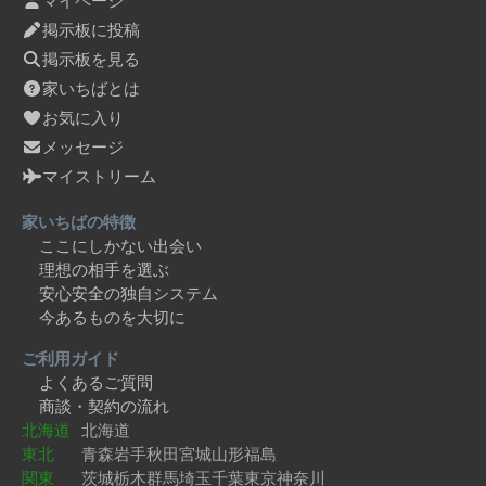
マイページ
掲示板に投稿
掲示板を見る
家いちばとは
お気に入り
メッセージ
マイストリーム
家いちばの特徴
ここにしかない出会い
理想の相手を選ぶ
安心安全の独自システム
今あるものを大切に
ご利用ガイド
よくあるご質問
商談・契約の流れ
北海道
北海道
東北
青森
岩手
秋田
宮城
山形
福島
関東
茨城
栃木
群馬
埼玉
千葉
東京
神奈川