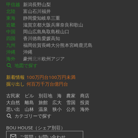
甲信越
新潟
長野
山梨
北陸
富山
石川
福井
東海
静岡
愛知
岐阜
三重
近畿
滋賀
京都
大阪
兵庫
奈良
和歌山
中国
岡山
広島
鳥取
島根
山口
四国
香川
徳島
愛媛
高知
九州
福岡
佐賀
長崎
大分
熊本
宮崎
鹿児島
沖縄
沖縄
海外
豪州
北米
欧州
アジア
地図で探す
新着情報
100万円台
100万円未満
掘り出し
何百万
千万台
億円台
古民家
ビル
別荘地
海
農家
商店
大自然
離島
旅館
広大
雪国
投資
思い出
山林
温泉
狭小
公共
海外
カテゴリーで探す
BOU HOUSE（シェア別荘）
ご質問・お問い合わせ