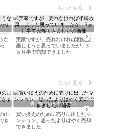
もっと見る
長野県諏訪郡 K.Nさん
新潟県柏崎市 
Next
うな
実家ですが、売れなければ相続放
わ
棄しようと思っていましたが、3
初めての商談で緊
ヵ月半で売却できました
やり取りがメッセ
度でも確認できる
りました
もっと見る
香川県さぬき市 Y.Kさん
Next
兵庫県養父市 
の山
買い換えのために売りに出したマ
でき
ンション、思ったよりはやく売却
若い頃アウトドア
できました
物、有効利用して
う思いで家いちば
売却できました