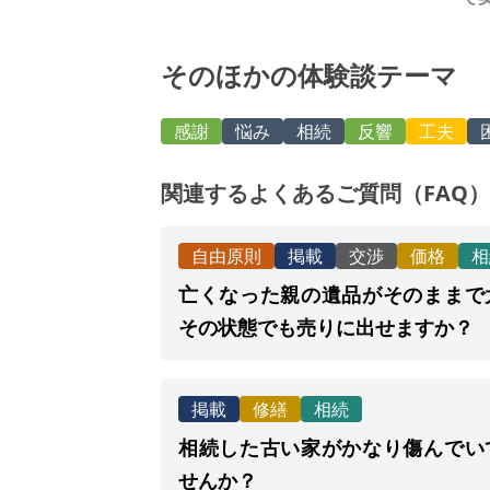
そのほかの体験談テーマ
感謝
悩み
相続
反響
工夫
関連するよくあるご質問（FAQ）
自由原則
掲載
交渉
価格
相
亡くなった親の遺品がそのままで
その状態でも売りに出せますか？
掲載
修繕
相続
相続した古い家がかなり傷んでい
せんか？