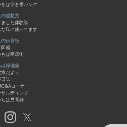
いちば空き家バンク
なの感想文
りました体験談
んな風に使ってます
なの伝言板
舎図鑑
いちば商店街
ちば保健室
健室だより
察日誌
開Q&Aコーナー
ンサルティング
いちば見聞録