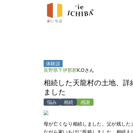
体験談
長野県下伊那郡
K.Oさん
相続した天龍村の土地、詳
ました
悩み
相続
感謝
母が亡くなり相続しました。父が残した
ながら家いちばに投稿しました。相続人