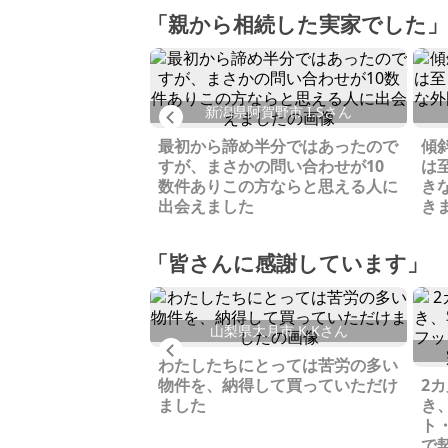
「親から相続した実家でした」
泉市 I.Tさん
新潟県阿賀野市 I.Sさん
Previous
の土地、近くに川も
て下さる買い手様が
最初から諦め半分ではあったので
傾
た
すが、まさかの問い合わせが10
は
数件ありこの方ならと思える人に
き
出会えました
き
「皆さんに感謝しています」
見市 K.Yさん
山梨県大月市 K.Kさん
Previous
見つかり、処分のこ
わたしたちにとっては苦労の多い
もなく売却できまし
物件を、納得して買っていただけ
2
ました
き
ト
で