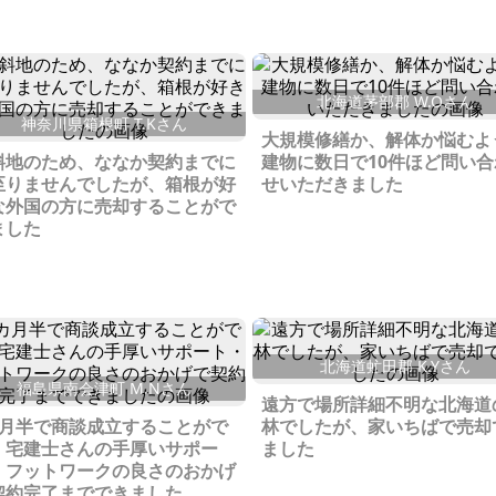
北海道茅部郡 W.Oさん
神奈川県箱根町 T.Kさん
大規模修繕か、解体か悩むよ
斜地のため、ななか契約までに
建物に数日で10件ほど問い合
至りませんでしたが、箱根が好
せいただきました
な外国の方に売却することがで
ました
北海道虻田郡 K.Yさん
福島県南会津町 M.Nさん
遠方で場所詳細不明な北海道
カ月半で商談成立することがで
林でしたが、家いちばで売却
、宅建士さんの手厚いサポー
ました
・フットワークの良さのおかげ
契約完了までできました