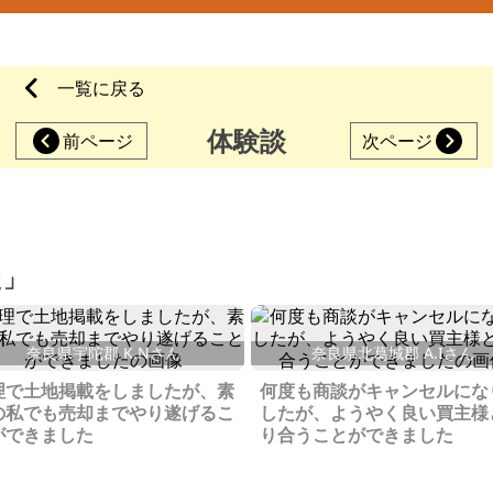
一覧に戻る
体験談
前ページ
次ページ
た」
奈良県宇陀郡 K.Nさん
奈良県北葛城郡 A.Iさん
理で土地掲載をしましたが、素
何度も商談がキャンセルにな
の私でも売却までやり遂げるこ
したが、ようやく良い買主様
ができました
り合うことができました