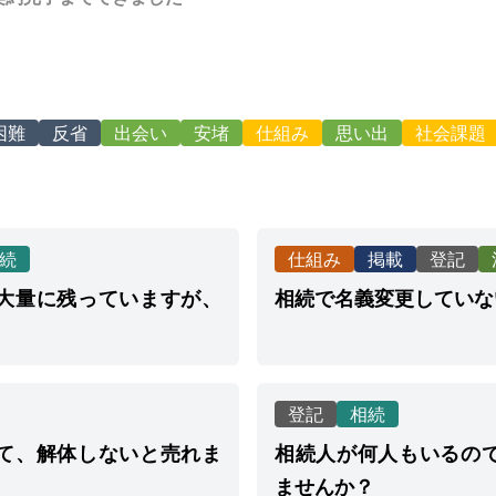
困難
反省
出会い
安堵
仕組み
思い出
社会課題
続
仕組み
掲載
登記
大量に残っていますが、
相続で名義変更していな
登記
相続
て、解体しないと売れま
相続人が何人もいるの
ませんか？