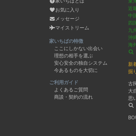
家いちばとは
東
近
お気に入り
中
メッセージ
四
マイストリーム
九
沖
家いちばの特徴
海
ここにしかない出会い
理想の相手を選ぶ
安心安全の独自システム
新
今あるものを大切に
掘
ご利用ガイド
古
よくあるご質問
大
商談・契約の流れ
思
BO