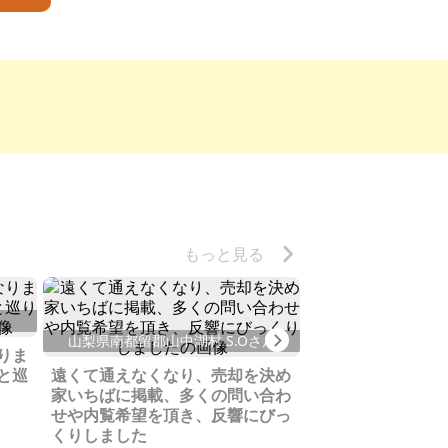
もっと見る
福岡県北九州市
Next
山梨県南都留郡山中湖村 S.Oさん
りま
引き取り希望がな
と巡
遠くて通えなくなり、売却を決め
空き家に、たくさ
家いちばに掲載、多くの問い合わ
びっくりしました
せや内覧希望を頂き、反響にびっ
くりしました