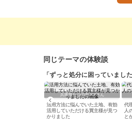
同じテーマの体験談
「ずっと処分に困っていまし
兵庫県たつの市 K.Yさん
Previous
立市 H.Sさん
活用方法に悩んでいた土地、有効
代
真、返事の早さなど
活用していただける買主様が見つ
人
とで、ようやく買主
かりました
と
喜びはこの上ないで