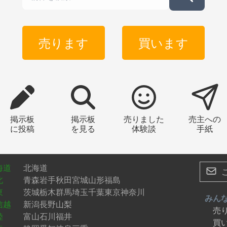
売ります
買います
掲示板
掲示板
売りました
売主への
に投稿
を見る
体験談
手紙
海道
北海道
北
青森
岩手
秋田
宮城
山形
福島
東
茨城
栃木
群馬
埼玉
千葉
東京
神奈川
みん
信越
新潟
長野
山梨
売
陸
富山
石川
福井
買