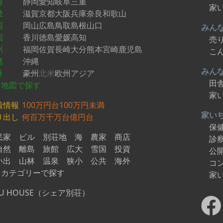
海
静岡
愛知
岐阜
三重
家
畿
滋賀
京都
大阪
兵庫
奈良
和歌山
国
岡山
広島
鳥取
島根
山口
みん
国
香川
徳島
愛媛
高知
売
州
福岡
佐賀
長崎
大分
熊本
宮崎
鹿児島
こ
縄
沖縄
みん
外
豪州
北米
欧州
アジア
田
地図で探す
家
着情報
100万円台
100万円未満
家い
り出し
何百万
千万台
億円台
保
民家
ビル
別荘地
海
農家
商店
診
自然
離島
旅館
広大
雪国
投資
公
い出
山林
温泉
狭小
公共
海外
コ
カテゴリーで探す
家
U HOUSE（シェア別荘）