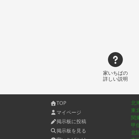
家いちばの
詳しい説明
北
TOP
東
マイページ
関
掲示板に投稿
甲
掲示板を見る
北