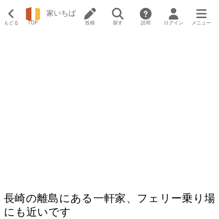
家いちば
もどる
TOP
投稿
探す
説明
ログイン
メニュー
長崎の離島にある一軒家、フェリー乗り場
にも近いです