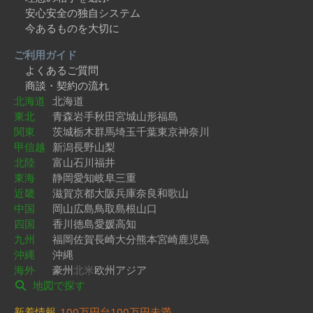
安心安全の独自システム
今あるものを大切に
ご利用ガイド
よくあるご質問
商談・契約の流れ
北海道
北海道
東北
青森
岩手
秋田
宮城
山形
福島
関東
茨城
栃木
群馬
埼玉
千葉
東京
神奈川
甲信越
新潟
長野
山梨
北陸
富山
石川
福井
東海
静岡
愛知
岐阜
三重
近畿
滋賀
京都
大阪
兵庫
奈良
和歌山
中国
岡山
広島
鳥取
島根
山口
四国
香川
徳島
愛媛
高知
九州
福岡
佐賀
長崎
大分
熊本
宮崎
鹿児島
沖縄
沖縄
海外
豪州
北米
欧州
アジア
地図で探す
新着情報
100万円台
100万円未満