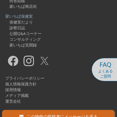
田舎図鑑
家いちば商店街
家いちば保健室
保健室だより
診察日誌
公開Q&Aコーナー
コンサルティング
家いちば見聞録
FAQ
よくある
ご質問
プライバシーポリシー
個人情報保護方針
採用情報
メディア掲載
運営会社
Copyright © 2026 Ieichiba Co., Ltd. All Rights Reserved.
この物件の投稿者にメッセージを送る