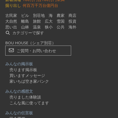
掘り出し
何百万
千万台
億円台
古民家
ビル
別荘地
海
農家
商店
大自然
離島
旅館
広大
雪国
投資
思い出
山林
温泉
狭小
公共
海外
カテゴリーで探す
BOU HOUSE（シェア別荘）
ご質問・お問い合わせ
みんなの掲示板
売ります掲示板
買いますメッセージ
家いちば空き家バンク
みんなの感想文
売りました体験談
こんな風に使ってます
みんなの伝言板