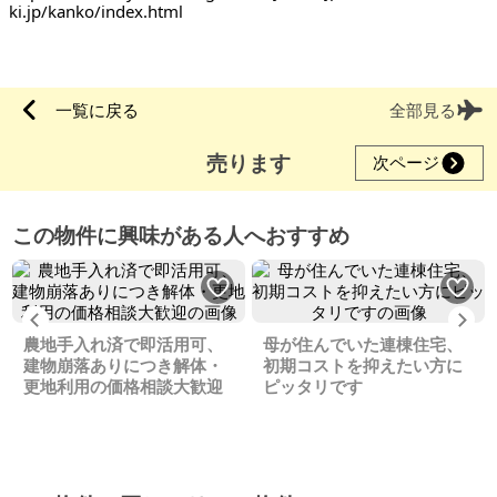
ki.jp/kanko/index.html
一覧に戻る
全部見る
売ります
次ページ
この物件に興味がある人へおすすめ
Previous
Ne
農地手入れ済で即活用可、
母が住んでいた連棟住宅、
建物崩落ありにつき解体・
初期コストを抑えたい方に
更地利用の価格相談大歓迎
ピッタリです