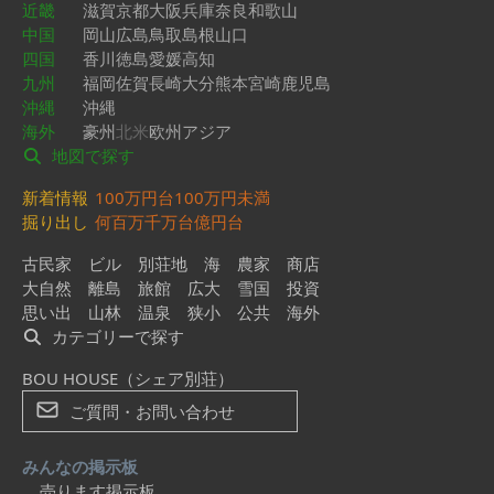
近畿
滋賀
京都
大阪
兵庫
奈良
和歌山
中国
岡山
広島
鳥取
島根
山口
四国
香川
徳島
愛媛
高知
九州
福岡
佐賀
長崎
大分
熊本
宮崎
鹿児島
沖縄
沖縄
海外
豪州
北米
欧州
アジア
地図で探す
新着情報
100万円台
100万円未満
掘り出し
何百万
千万台
億円台
古民家
ビル
別荘地
海
農家
商店
大自然
離島
旅館
広大
雪国
投資
思い出
山林
温泉
狭小
公共
海外
カテゴリーで探す
BOU HOUSE（シェア別荘）
ご質問・お問い合わせ
みんなの掲示板
売ります掲示板