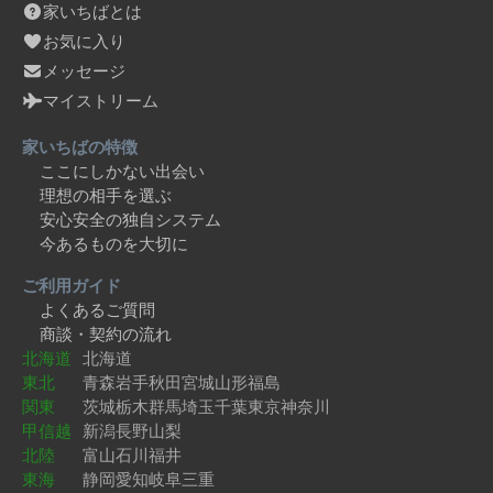
家いちばとは
お気に入り
メッセージ
マイストリーム
家いちばの特徴
ここにしかない出会い
理想の相手を選ぶ
安心安全の独自システム
今あるものを大切に
ご利用ガイド
よくあるご質問
商談・契約の流れ
北海道
北海道
東北
青森
岩手
秋田
宮城
山形
福島
関東
茨城
栃木
群馬
埼玉
千葉
東京
神奈川
甲信越
新潟
長野
山梨
北陸
富山
石川
福井
東海
静岡
愛知
岐阜
三重