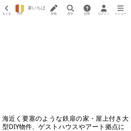
家いちば
もどる
TOP
投稿
探す
説明
ログイン
メニュー
海近く要塞のような鉄扉の家・屋上付き大
型DIY物件、ゲストハウスやアート拠点に