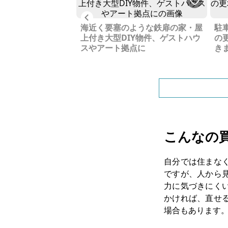
Previous
長崎で、自分だけの
海近く要塞のような鉄扉の家・屋
駐
はじめてみませんか
上付き大型DIY物件、ゲストハウ
の
スやアート拠点に
き
こんなの
自分では住まな
ですが、人から
力に気づきにく
かければ、直せ
場合もあります