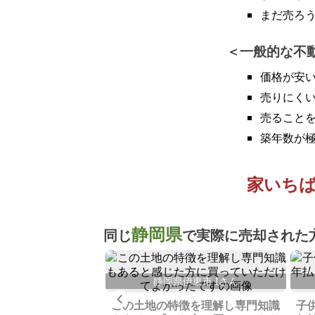
まだ売ろ
一般的な不
価格が安
売りにく
売ること
築年数が
家いち
静岡県
同じ
で実際に売却された
静岡県伊東市 Iさん
茂郡 M.Tさん
Previous
この土地の特徴を理解し専門知識
子