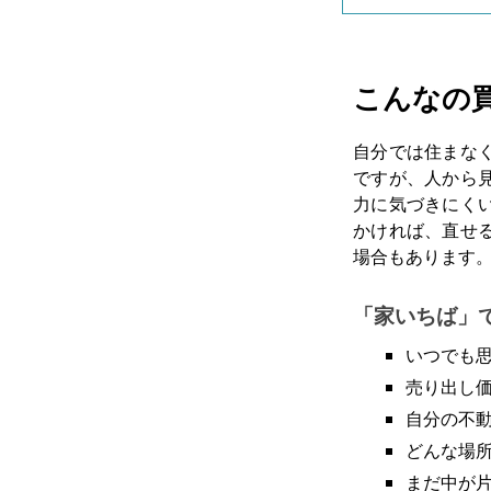
こんなの
自分では住まな
ですが、人から
力に気づきにく
かければ、直せ
場合もあります
「家いちば」
いつでも
売り出し
自分の不
どんな場
まだ中が