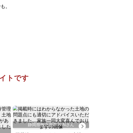
でも。
イトです
静岡県伊豆市 
静岡県牧之原市 N.Nさん
Next
一味違う伊豆の別