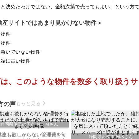
うと決めたわけではない、金額次第で売ってもよい、という方
動産サイトではあまり見かけない物件
い物件
い物件
を急いでいない物件
極端に古い物件
ばは、このような物件を
数多く取り扱うサ
方の声
もっと見る
静岡県伊豆の国市 Ｎ．Ｍさん
供達も欲しがらない管理費を毎
静岡県浜松市 M.Kさん