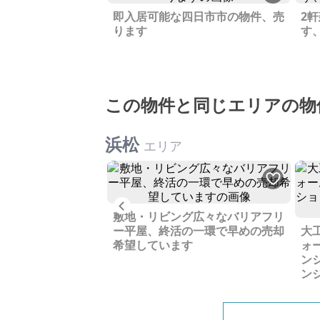
即入居可能な四日市市の物件、売
2
ります
す
この物件と同じエリアの物
浜松
エリア
Previous
坦地、大型車両の出
敷地・リビング広々なバリアフリ
らず事業用地として
ー平屋、終活の一環で早めの売却
大
す
希望しています
ォ
ン
ン