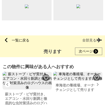
一覧に戻る
全部見る
売ります
次ページ
この物件に興味がある人へおすすめ
Previous
Ne
車海老の養殖場、オーナー
チェンジとして売ります
薪ストーブ・ピザ窯付き、
エアコン・水回り新調と徹
底的な虫対策済みのログハ