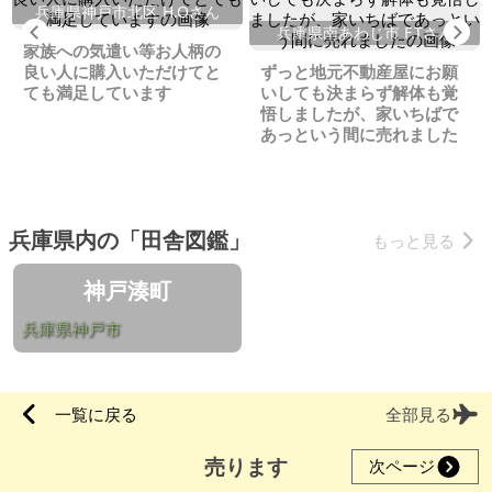
兵庫県神戸市北区 H.Oさん
Previous
Ne
兵庫県南あわじ市 F.Tさん
家族への気遣い等お人柄の
良い人に購入いただけてと
ずっと地元不動産屋にお願
ても満足しています
いしても決まらず解体も覚
悟しましたが、家いちばで
あっという間に売れました
兵庫県内の「田舎図鑑」
もっと見る
神戸湊町
兵庫県神戸市
一覧に戻る
全部見る
売ります
次ページ