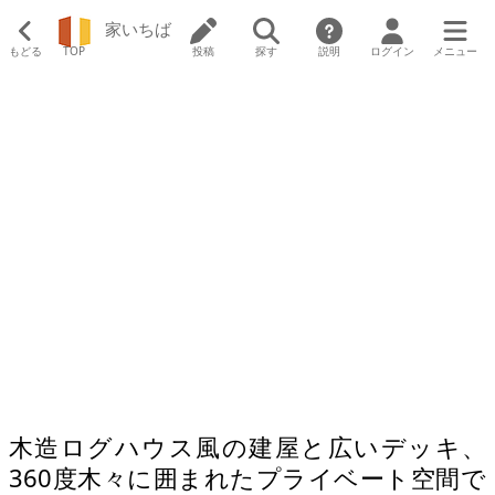
家いちば
もどる
TOP
投稿
探す
説明
ログイン
メニュー
木造ログハウス風の建屋と広いデッキ、
360度木々に囲まれたプライベート空間で