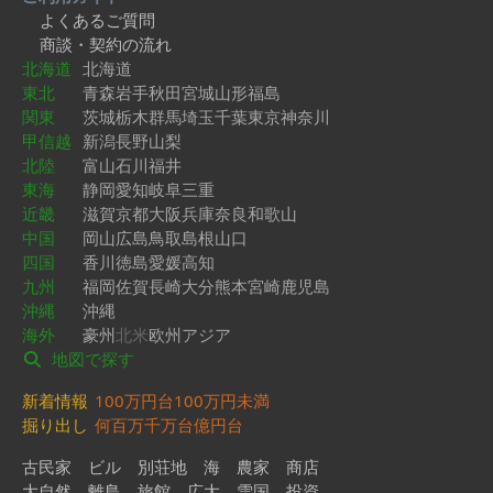
よくあるご質問
商談・契約の流れ
北海道
北海道
東北
青森
岩手
秋田
宮城
山形
福島
関東
茨城
栃木
群馬
埼玉
千葉
東京
神奈川
甲信越
新潟
長野
山梨
北陸
富山
石川
福井
東海
静岡
愛知
岐阜
三重
近畿
滋賀
京都
大阪
兵庫
奈良
和歌山
中国
岡山
広島
鳥取
島根
山口
四国
香川
徳島
愛媛
高知
九州
福岡
佐賀
長崎
大分
熊本
宮崎
鹿児島
沖縄
沖縄
海外
豪州
北米
欧州
アジア
地図で探す
新着情報
100万円台
100万円未満
掘り出し
何百万
千万台
億円台
古民家
ビル
別荘地
海
農家
商店
大自然
離島
旅館
広大
雪国
投資