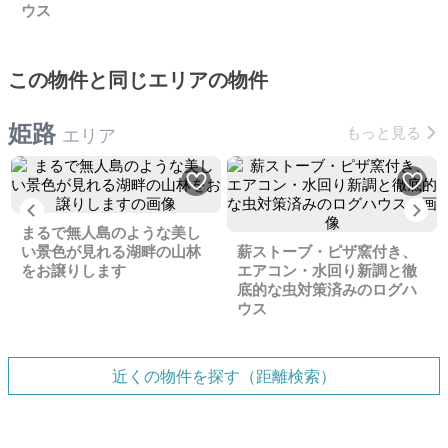
ウス
この物件と同じエリアの物件
姫路
もっと見る
エリア
Previous
Ne
まるで無人島のような美し
い景色が見れる湖畔の山林
薪ストーブ・ピザ窯付き、
をお譲りします
エアコン・水回り新調と徹
底的な虫対策済みのログハ
ウス
近くの物件を探す（距離検索）