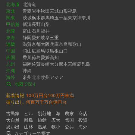
北海道
北海道
東北
青森
岩手
秋田
宮城
山形
福島
関東
茨城
栃木
群馬
埼玉
千葉
東京
神奈川
甲信越
新潟
長野
山梨
北陸
富山
石川
福井
東海
静岡
愛知
岐阜
三重
近畿
滋賀
京都
大阪
兵庫
奈良
和歌山
中国
岡山
広島
鳥取
島根
山口
四国
香川
徳島
愛媛
高知
九州
福岡
佐賀
長崎
大分
熊本
宮崎
鹿児島
沖縄
沖縄
海外
豪州
北米
欧州
アジア
地図で探す
新着情報
100万円台
100万円未満
掘り出し
何百万
千万台
億円台
古民家
ビル
別荘地
海
農家
商店
大自然
離島
旅館
広大
雪国
投資
思い出
山林
温泉
狭小
公共
海外
カテゴリーで探す