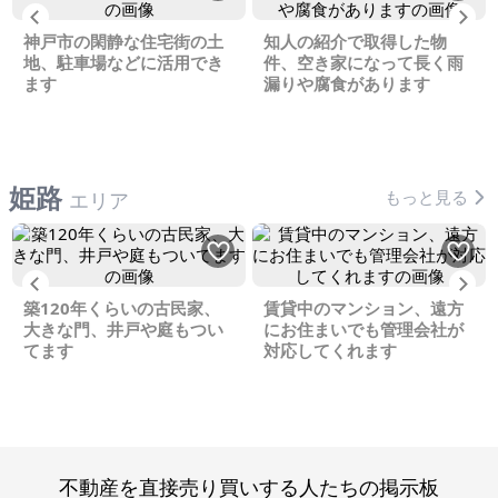
Previous
Ne
神戸市の閑静な住宅街の土
知人の紹介で取得した物
地、駐車場などに活用でき
件、空き家になって長く雨
ます
漏りや腐食があります
姫路
もっと見る
エリア
Previous
Ne
築120年くらいの古民家、
賃貸中のマンション、遠方
大きな門、井戸や庭もつい
にお住まいでも管理会社が
てます
対応してくれます
不動産を直接売り買いする人たちの掲示板