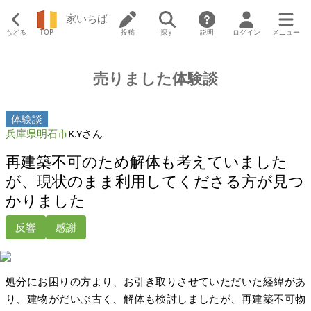
家いちば
もどる
TOP
投稿
探す
説明
ログイン
メニュー
売りました体験談
体験談
兵庫県明石市
K.Yさん
再建築不可のため解体も考えていました
が、現状のまま利用してくださる方が見つ
かりました
反響
感謝
処分にお困りの方より、お引き取りさせていただいた経緯があ
り、建物がだいぶ古く、解体も検討しましたが、再建築不可物