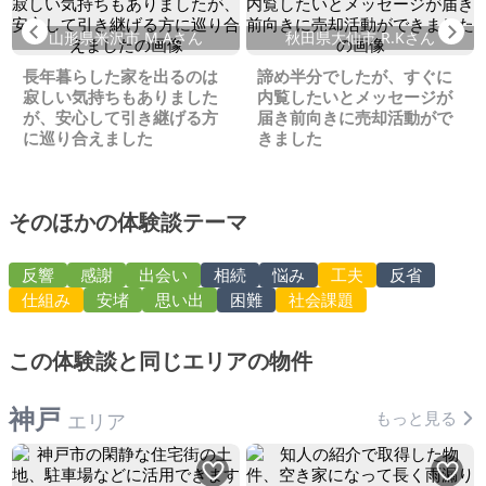
Previous
Ne
山形県米沢市 M.Aさん
秋田県大仙市 R.Kさん
長年暮らした家を出るのは
諦め半分でしたが、すぐに
寂しい気持ちもありました
内覧したいとメッセージが
が、安心して引き継げる方
届き前向きに売却活動がで
に巡り合えました
きました
そのほかの体験談テーマ
反響
感謝
出会い
相続
悩み
工夫
反省
仕組み
安堵
思い出
困難
社会課題
この体験談と同じエリアの物件
神戸
もっと見る
エリア