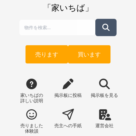
「家いちば」
売ります
買います
家いちばの
掲示板
に投稿
掲示板
を見る
詳しい説明
売りました
売主への
手紙
運営会社
体験談