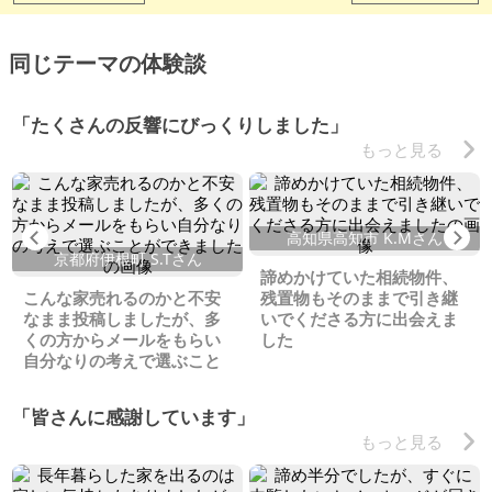
同じテーマの体験談
「たくさんの反響にびっくりしました」
もっと見る
Previous
Ne
高知県高知市 K.Mさん
京都府伊根町 S.Tさん
諦めかけていた相続物件、
こんな家売れるのかと不安
残置物もそのままで引き継
なまま投稿しましたが、多
いでくださる方に出会えま
くの方からメールをもらい
した
自分なりの考えで選ぶこと
ができました
「皆さんに感謝しています」
もっと見る