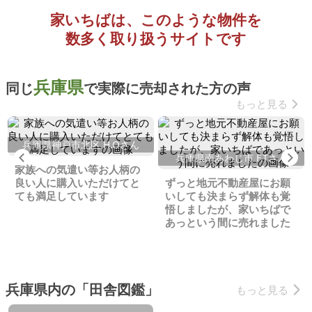
家いちばは、このような物件を
数多く取り扱うサイトです
兵庫県
同じ
で実際に売却された方の声
もっと見る
兵庫県神戸市北区 H.Oさん
Previous
Ne
兵庫県南あわじ市 F.Tさん
家族への気遣い等お人柄の
良い人に購入いただけてと
ずっと地元不動産屋にお願
ても満足しています
いしても決まらず解体も覚
悟しましたが、家いちばで
あっという間に売れました
兵庫県内の「田舎図鑑」
もっと見る