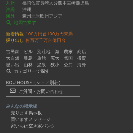
九州
福岡
佐賀
長崎
大分
熊本
宮崎
鹿児島
沖縄
沖縄
海外
豪州
北米
欧州
アジア
地図で探す
新着情報
100万円台
100万円未満
掘り出し
何百万
千万台
億円台
古民家
ビル
別荘地
海
農家
商店
大自然
離島
旅館
広大
雪国
投資
思い出
山林
温泉
狭小
公共
海外
カテゴリーで探す
BOU HOUSE（シェア別荘）
ご質問・お問い合わせ
みんなの掲示板
売ります掲示板
買いますメッセージ
家いちば空き家バンク