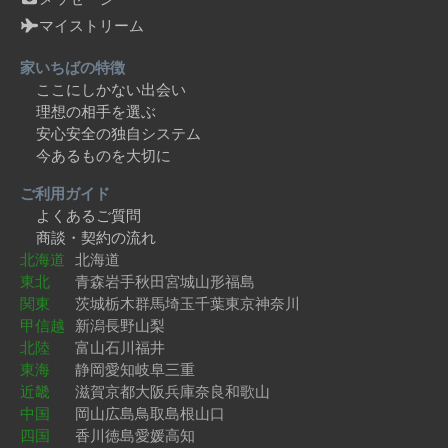
マイストリーム
家いちばの特徴
ここにしかない出会い
理想の相手を選ぶ
安心安全の独自システム
今あるものを大切に
ご利用ガイド
よくあるご質問
商談・契約の流れ
北海道
北海道
東北
青森
岩手
秋田
宮城
山形
福島
関東
茨城
栃木
群馬
埼玉
千葉
東京
神奈川
甲信越
新潟
長野
山梨
北陸
富山
石川
福井
東海
静岡
愛知
岐阜
三重
近畿
滋賀
京都
大阪
兵庫
奈良
和歌山
中国
岡山
広島
鳥取
島根
山口
四国
香川
徳島
愛媛
高知