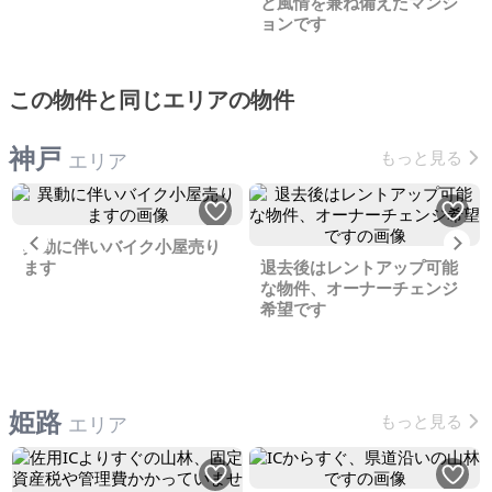
と風情を兼ね備えたマンシ
ョンです
この物件と同じエリアの物件
神戸
もっと見る
エリア
Previous
Ne
異動に伴いバイク小屋売り
ます
退去後はレントアップ可能
な物件、オーナーチェンジ
希望です
姫路
もっと見る
エリア