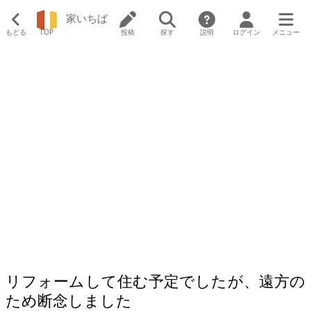
家いちば
もどる
TOP
投稿
探す
説明
ログイン
メニュー
リフォームして住む予定でしたが、遠方の
ため断念しました