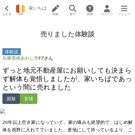
家いちば
もどる
TOP
投稿
探す
説明
ログイン
メニュー
売りました体験談
体験談
兵庫県南あわじ市
F.Tさん
ずっと地元不動産屋にお願いしても決まら
ず解体も覚悟しましたが、家いちばであっ
という間に売れました
困難
安堵
20年以上空き家になっていて、家の痛みも絶望的で、はじめ解
体を視野に入れてていました。更地にして持っているより、こ