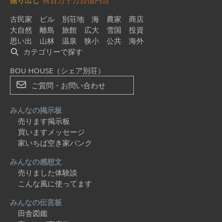
掘り出し
何百万
千万台
億円台
古民家
ビル
別荘地
海
農家
商店
大自然
離島
旅館
広大
雪国
投資
思い出
山林
温泉
狭小
公共
海外
カテゴリーで探す
BOU HOUSE（シェア別荘）
ご質問・お問い合わせ
みんなの掲示板
売ります掲示板
買いますメッセージ
家いちば空き家バンク
みんなの感想文
売りました体験談
こんな風に使ってます
みんなの伝言板
田舎図鑑