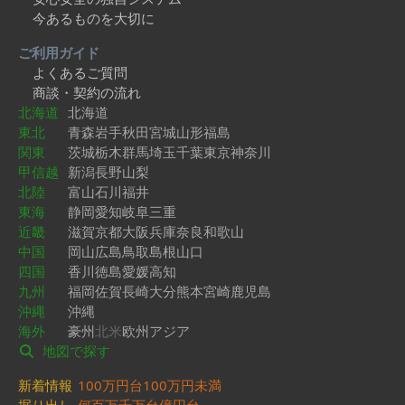
今あるものを大切に
ご利用ガイド
よくあるご質問
商談・契約の流れ
北海道
北海道
東北
青森
岩手
秋田
宮城
山形
福島
関東
茨城
栃木
群馬
埼玉
千葉
東京
神奈川
甲信越
新潟
長野
山梨
北陸
富山
石川
福井
東海
静岡
愛知
岐阜
三重
近畿
滋賀
京都
大阪
兵庫
奈良
和歌山
中国
岡山
広島
鳥取
島根
山口
四国
香川
徳島
愛媛
高知
九州
福岡
佐賀
長崎
大分
熊本
宮崎
鹿児島
沖縄
沖縄
海外
豪州
北米
欧州
アジア
地図で探す
新着情報
100万円台
100万円未満