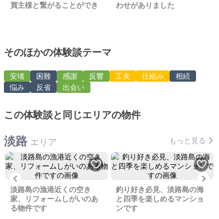
買主様と繋がることができ
わせがありました
ました
そのほかの体験談テーマ
安堵
困難
感謝
反響
工夫
仕組み
相続
悩み
反省
出会い
この体験談と同じエリアの物件
淡路
もっと見る
エリア
Previous
Ne
淡路島の漁港近くの空き
釣り好き必見、淡路島の海
家、リフォームしがいのあ
と四季を楽しめるマンショ
る物件です
ンです