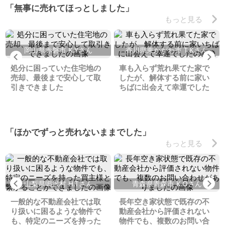
「無事に売れてほっとしました」
もっと見る
岡山県赤磐市 K.Yさん
香川県東かがわ市 T.Kさん
Previous
Ne
処分に困っていた住宅地の
車も入らず荒れ果てた家で
売却、最後まで安心して取
したが、解体する前に家い
引きできました
ちばに出会えて幸運でした
「ほかでずっと売れないままでした」
もっと見る
Previous
Ne
山梨県鳴沢村 H.Tさん
青森県青森市 K.Oさん
一般的な不動産会社では取
長年空き家状態で既存の不
り扱いに困るような物件で
動産会社から評価されない
も、特定のニーズを持った
物件でも、複数のお問い合