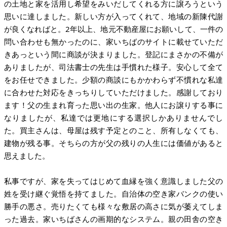
の土地と家を活用し希望をみいだしてくれる方に譲ろうという
思いに達しました。新しい方が入ってくれて、地域の新陳代謝
が良くなればと。2年以上、地元不動産屋にお願いして、一件の
問い合わせも無かったのに、家いちばのサイトに載せていただ
きあっという間に商談が決まりました。登記にまさかの不備が
ありましたが、司法書士の先生は手慣れた様子。安心して全て
をお任せできました。少額の商談にもかかわらず不慣れな私達
に合わせた対応をきっちりしていただけました。感謝しており
ます！父の生まれ育った思い出の生家。他人にお譲りする事に
なりましたが、私達では更地にする選択しかありませんでし
た。買主さんは、母屋は残す予定とのこと、所有しなくても、
建物が残る事。そちらの方が父の残りの人生には価値があると
思えました。
私事ですが、家を失ってはじめて血縁を強く意識しました父の
姓を受け継ぐ覚悟を持てました。自治体の空き家バンクの使い
勝手の悪さ。売りたくても様々な敷居の高さに気が萎えてしま
った過去。家いちばさんの画期的なシステム。親の田舎の空き