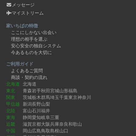
メッセージ
マイストリーム
家いちばの特徴
ここにしかない出会い
理想の相手を選ぶ
安心安全の独自システム
今あるものを大切に
ご利用ガイド
よくあるご質問
商談・契約の流れ
北海道
北海道
東北
青森
岩手
秋田
宮城
山形
福島
関東
茨城
栃木
群馬
埼玉
千葉
東京
神奈川
甲信越
新潟
長野
山梨
北陸
富山
石川
福井
東海
静岡
愛知
岐阜
三重
近畿
滋賀
京都
大阪
兵庫
奈良
和歌山
中国
岡山
広島
鳥取
島根
山口