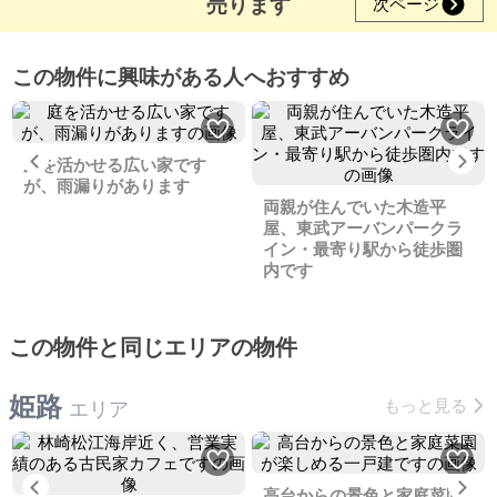
売ります
次ページ
この物件に興味がある人へおすすめ
Previous
Ne
庭を活かせる広い家です
が、雨漏りがあります
両親が住んでいた木造平
屋、東武アーバンパークラ
イン・最寄り駅から徒歩圏
内です
この物件と同じエリアの物件
姫路
もっと見る
エリア
Previous
Ne
高台からの景色と家庭菜園