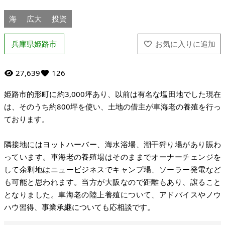
海
広大
投資
兵庫県姫路市
27,639
126
姫路市的形町に約3,000坪あり、以前は有名な塩田地でした現在
は、そのうち約800坪を使い、土地の借主が車海老の養殖を行っ
ております。
隣接地にはヨットハーバー、海水浴場、潮干狩り場があり賑わ
っています。車海老の養殖場はそのままでオーナーチェンジを
して余剰地はニュービジネスでキャンプ場、ソーラー発電など
も可能と思われます。当方が大阪なので距離もあり、譲ること
となりました。車海老の陸上養殖について、アドバイスやノウ
ハウ習得、事業承継についても応相談です。