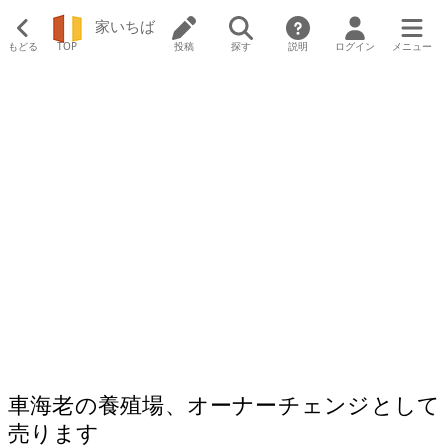
家いちば
もどる
TOP
投稿
探す
説明
ログイン
メニュー
車海老の養殖場、オーナーチェンジとして
売ります