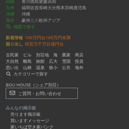
四国
香川
徳島
愛媛
高知
九州
福岡
佐賀
長崎
大分
熊本
宮崎
鹿児島
沖縄
沖縄
海外
豪州
北米
欧州
アジア
地図で探す
新着情報
100万円台
100万円未満
掘り出し
何百万
千万台
億円台
古民家
ビル
別荘地
海
農家
商店
大自然
離島
旅館
広大
雪国
投資
思い出
山林
温泉
狭小
公共
海外
カテゴリーで探す
BOU HOUSE（シェア別荘）
ご質問・お問い合わせ
みんなの掲示板
売ります掲示板
買いますメッセージ
家いちば空き家バンク