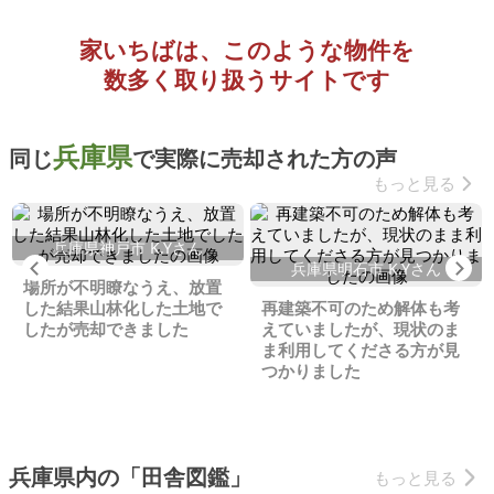
家いちばは、このような物件を
数多く取り扱うサイトです
兵庫県
同じ
で実際に売却された方の声
もっと見る
兵庫県神戸市 K.Yさん
Previous
Ne
兵庫県明石市 K.Yさん
場所が不明瞭なうえ、放置
した結果山林化した土地で
再建築不可のため解体も考
したが売却できました
えていましたが、現状のま
ま利用してくださる方が見
つかりました
兵庫県内の「田舎図鑑」
もっと見る