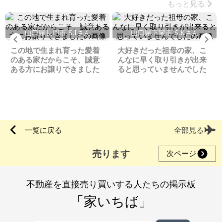
もっと見る
山口県長門市 S.Iさん
山口県下関市 S.Kさん
Previous
Ne
この地で生まれ育った愛着
大好きだった祖母の家、こ
のある家だからこそ、誠意
んなに早く取り引きが出来
ある方にお譲りできました
ると思っていませんでした
一覧に戻る
全部見る
売ります
次ページ
不動産を直接売り買いする人たちの掲示板
「家いちば」