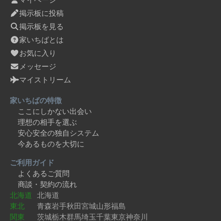
掲示板に投稿
掲示板を見る
家いちばとは
お気に入り
メッセージ
マイストリーム
家いちばの特徴
ここにしかない出会い
理想の相手を選ぶ
安心安全の独自システム
今あるものを大切に
ご利用ガイド
よくあるご質問
商談・契約の流れ
北海道
北海道
東北
青森
岩手
秋田
宮城
山形
福島
関東
茨城
栃木
群馬
埼玉
千葉
東京
神奈川