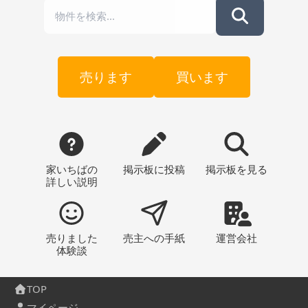
売ります
買います
家いちばの
掲示板
に投稿
掲示板
を見る
詳しい説明
売りました
売主への
手紙
運営会社
体験談
TOP
マイページ