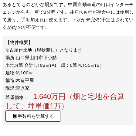
あるとてものどかな場所です。中国自動車道の山口インターチ
ェンジからも、車で3分程です。井戸水も母が存命中には使用し
て居り、手を加えれば使えます。下水が未完備(予定はされてい
るが)なのが不便です。
※古屋付土地（現状渡し）となります
場所:山口県山口市下小鯖
土地:4筆 合計1,182㎡(A) 畑：6筆 4,155㎡(B）
建物:約100㎡
構造:木造平屋
現況:空き家
1,640万円（畑と宅地を合算
希望価格：
して、坪単価1万）
手数料を計算する