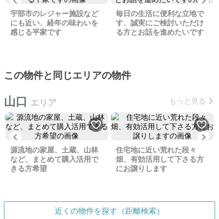
Previous
Ne
宇部市のレジャー施設など
毎日の生活に便利な立地で
にも近い、経年の味わいを
す、誠実にご検討いただけ
感じる平家です
る方とお話を進めたいです
この物件と同じエリアの物件
山口
もっと見る
エリア
Previous
Ne
源流地の家屋、土蔵、山林
住宅地に近い荒れた段々
など、まとめて購入活用で
畑、有効活用して下さる方
きる方希望
にお譲りします
近くの物件を探す（距離検索）