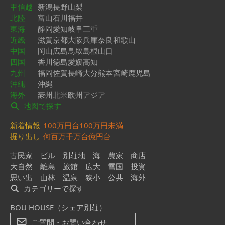
甲信越
新潟
長野
山梨
北陸
富山
石川
福井
東海
静岡
愛知
岐阜
三重
近畿
滋賀
京都
大阪
兵庫
奈良
和歌山
中国
岡山
広島
鳥取
島根
山口
四国
香川
徳島
愛媛
高知
九州
福岡
佐賀
長崎
大分
熊本
宮崎
鹿児島
沖縄
沖縄
海外
豪州
北米
欧州
アジア
地図で探す
新着情報
100万円台
100万円未満
掘り出し
何百万
千万台
億円台
古民家
ビル
別荘地
海
農家
商店
大自然
離島
旅館
広大
雪国
投資
思い出
山林
温泉
狭小
公共
海外
カテゴリーで探す
BOU HOUSE（シェア別荘）
ご質問・お問い合わせ