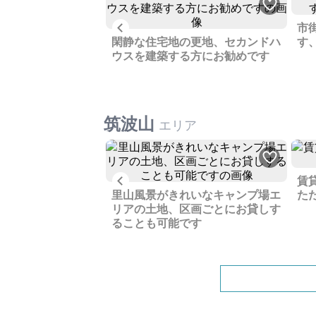
Previous
の山林、数カ所あり
市
閑静な住宅地の更地、セカンドハ
す
ウスを建築する方にお勧めです
筑波山
エリア
Previous
水田をお譲りしま
賃
必須です
里山風景がきれいなキャンプ場エ
た
リアの土地、区画ごとにお貸しす
ることも可能です