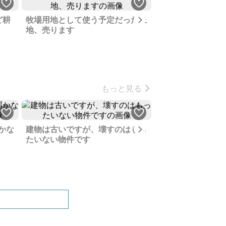
Next
ど耕
牧場用地として使う予定だった土
茨城県稲敷市の山
地、売ります
ます
もっと見る
Next
かな
建物は古いですが、壊すのはもっ
たいない物件です
先祖代々受け継い
敷、蔵や牛舎もあ
ないような立派な