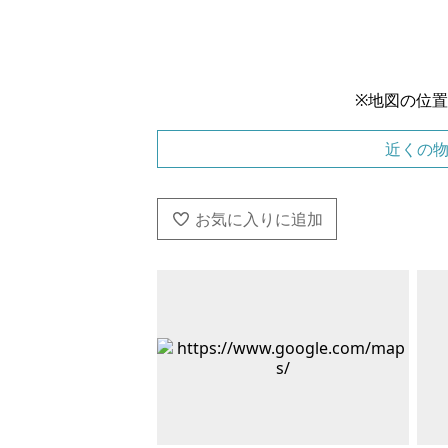
※地図の位
近くの