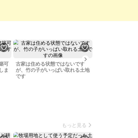
Next
築可
古家は住める状態ではないです
山林、畑、田んぼ
しま
が、竹の子がいっぱい取れる土地
空き家、耕運機も
です
もっと見る