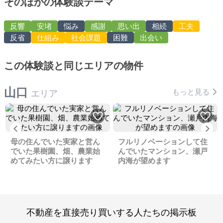
そのほかの体験談テーマ
反響
安堵
悩み
感謝
思い出
相続
工夫
反省
仕組み
社会課題
困難
出会い
この体験談と同じエリアの物件
山口
もっと見る
エリア
Previous
Ne
母の住んでいた実家と営ん
フルリノベーションして住
でいた果樹園、畑、農業始
んでいたマンション、瀬戸
めてみたい方に譲ります
内海が望めます
不動産を直接売り買いする人たちの掲示板