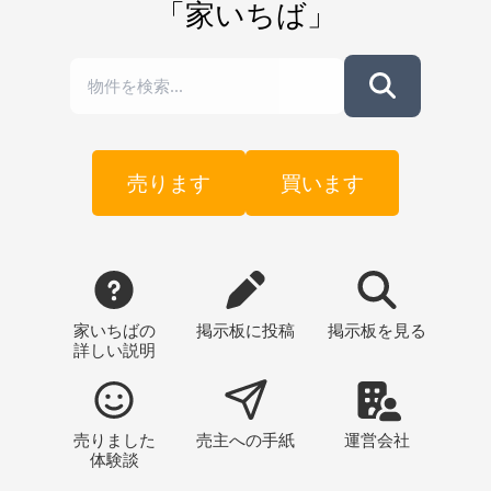
「家いちば」
売ります
買います
家いちばの
掲示板
に投稿
掲示板
を見る
詳しい説明
売りました
売主への
手紙
運営会社
体験談