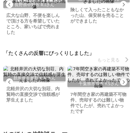
Previous
Ne
長野県中野市 R.Iさん
険しくて入ったこともなか
広大な山野、不便を楽しん
った山、保安林を売ること
で頂ける方を希望していた
ができました
ところ、家いちばで売れま
した
「たくさんの反響にびっくりしました」
もっと見る
群馬県吾妻郡 K.A.さん
Previous
Ne
千葉県市原市 Y.Sさん
北軽井沢の大切な別荘、内
覧時の直接交渉で信頼感が
7年間空き家の再建築不可物
芽生えました
件、売却するのは難しい物
件でしたが、売れてよかっ
たです