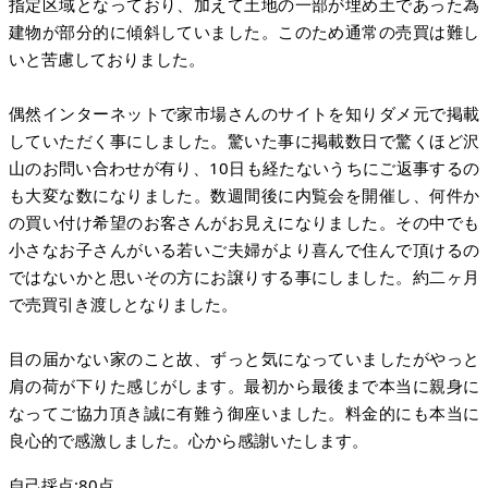
指定区域となっており、加えて土地の一部が埋め土であった為
建物が部分的に傾斜していました。このため通常の売買は難し
いと苦慮しておりました。
偶然インターネットで家市場さんのサイトを知りダメ元で掲載
していただく事にしました。驚いた事に掲載数日で驚くほど沢
山のお問い合わせが有り、10日も経たないうちにご返事するの
も大変な数になりました。数週間後に内覧会を開催し、何件か
の買い付け希望のお客さんがお見えになりました。その中でも
小さなお子さんがいる若いご夫婦がより喜んで住んで頂けるの
ではないかと思いその方にお譲りする事にしました。約二ヶ月
で売買引き渡しとなりました。
目の届かない家のこと故、ずっと気になっていましたがやっと
肩の荷が下りた感じがします。最初から最後まで本当に親身に
なってご協力頂き誠に有難う御座いました。料金的にも本当に
良心的で感激しました。心から感謝いたします。
自己採点:80点