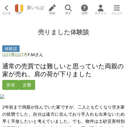
家いちば
もどる
TOP
投稿
探す
説明
ログイン
メニュー
売りました体験談
体験談
山口県山口市
F.Mさん
通常の売買では難しいと思っていた両親の
家が売れ、肩の荷が下りました
安堵
反響
2年前まで両親が住んでいた家ですが、二人とも亡くなり空き家
の状態でした。自分は遠方に住んでおり手入れも出来ないため
早く手放したいと考えていました。でも、物件は土砂災害特別