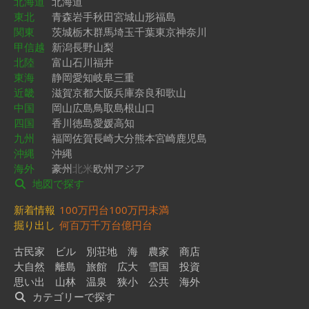
北海道
北海道
東北
青森
岩手
秋田
宮城
山形
福島
関東
茨城
栃木
群馬
埼玉
千葉
東京
神奈川
甲信越
新潟
長野
山梨
北陸
富山
石川
福井
東海
静岡
愛知
岐阜
三重
近畿
滋賀
京都
大阪
兵庫
奈良
和歌山
中国
岡山
広島
鳥取
島根
山口
四国
香川
徳島
愛媛
高知
九州
福岡
佐賀
長崎
大分
熊本
宮崎
鹿児島
沖縄
沖縄
海外
豪州
北米
欧州
アジア
地図で探す
新着情報
100万円台
100万円未満
掘り出し
何百万
千万台
億円台
古民家
ビル
別荘地
海
農家
商店
大自然
離島
旅館
広大
雪国
投資
思い出
山林
温泉
狭小
公共
海外
カテゴリーで探す