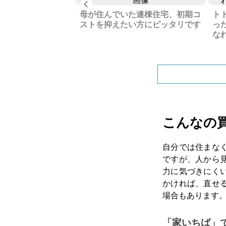
Previous
を残し。家屋は解体
岡県の土地です
母が住んでいた連棟住宅、初期コ
ト
ストを抑えたい方にピッタリです
っ
な
こんなの
自分では住まな
ですが、人から
力に気づきにく
かければ、直せ
場合もあります
「家いちば」