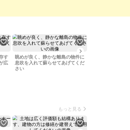
Next
存す
眺めが良く、静かな離島の物件に
宇部市のレジャー
が広
息吹を入れて蘇らせてあげてくだ
い、経年の味わい
さい
す
もっと見る