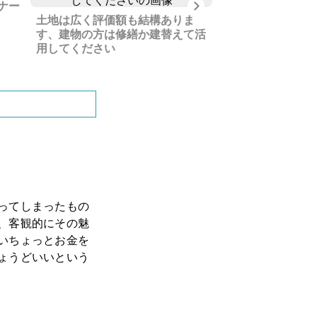
Next
ナー
私の生まれ育った
土地は広く評価額も結構ありま
きの方には良い立
す、建物の方は修繕か建替えて活
用してください
ってしまったもの
、客観的にその魅
いちょっとお金を
ょうどいいという