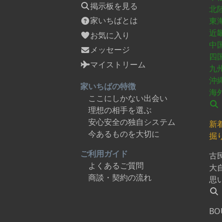
掲示板を見る
北
家いちばとは
東
近
お気に入り
中
メッセージ
四
マイストリーム
九
沖
家いちばの特徴
海
ここにしかない出会い
理想の相手を選ぶ
安心安全の独自システム
新
今あるものを大切に
掘
ご利用ガイド
古
よくあるご質問
大
商談・契約の流れ
思
BO