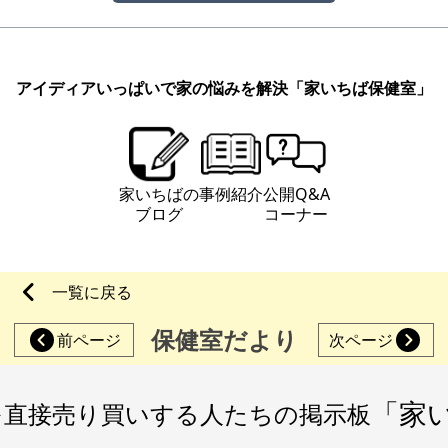
アイディアいっぱいで家の悩みを解決
「家いちば保健室」
家いちばの
事例紹介
公開Q&A
ブログ
コーナー
一覧に戻る
保健室だより
前ページ
次ページ
「家
を直接売り買いする人たちの掲示板