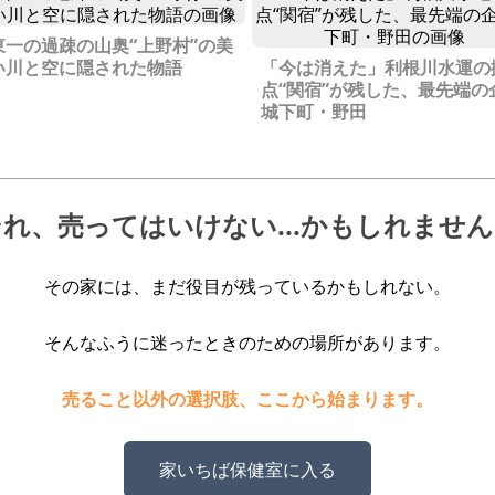
東一の過疎の山奥“上野村”の美
い川と空に隠された物語
「今は消えた」利根川水運の
点“関宿”が残した、最先端の
城下町・野田
それ、売ってはいけない
...かもしれませ
その家には、
まだ役目が残っているかもしれない。
そんなふうに迷ったときのための
場所があります。
売ること以外の選択肢、ここから始まります。
家いちば保健室に入る