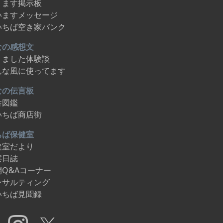
ります掲示板
いますメッセージ
いちば空き家バンク
なの感想文
りました体験談
んな風に使ってます
なの伝言板
舎図鑑
いちば商店街
ちば保健室
健室だより
察日誌
開Q&Aコーナー
ンサルティング
いちば見聞録