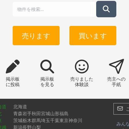
売ります
買います
掲示板
掲示板
売りました
売主への
に投稿
を見る
体験談
手紙
海道
北海道
北
青森
岩手
秋田
宮城
山形
福島
東
茨城
栃木
群馬
埼玉
千葉
東京
神奈川
みん
信越
新潟
長野
山梨