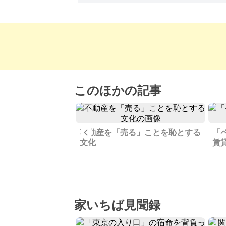
このほかの記事
Previous
栄えた老舗商店街で
不動産を「売る」ことを恥とする
「
文化
賃
家いちば見聞録