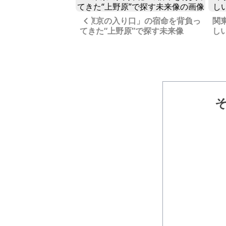
Previous
「東京の入り口」の宿命を背負っ
関
突き出た小さな岬に
てきた“上野原”で探す未来像
し
“稲取”の風情を探