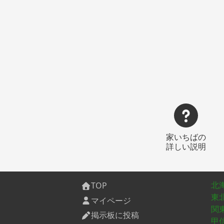
家いちばの
詳しい説明
北
TOP
東
マイページ
関
掲示板に投稿
甲