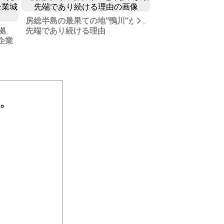
Next
房総半島の最果ての地“鴨川”が最
「東京を作った」
拠
先端であり続ける理由
故郷に贈るもの
企業
ん。