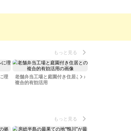
もっと見る
Next
に理
老舗弁当工場と庭園付き住居との
サービス付き高齢
複合的有効活用
営
もっと見る