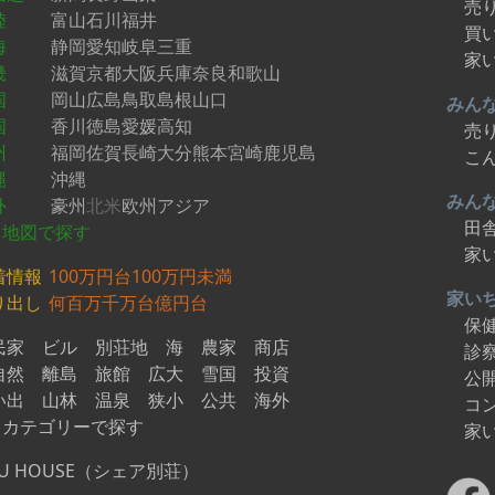
売
陸
富山
石川
福井
買
海
静岡
愛知
岐阜
三重
家
畿
滋賀
京都
大阪
兵庫
奈良
和歌山
国
岡山
広島
鳥取
島根
山口
みん
国
香川
徳島
愛媛
高知
売
州
福岡
佐賀
長崎
大分
熊本
宮崎
鹿児島
こ
縄
沖縄
みん
外
豪州
北米
欧州
アジア
田
地図で探す
家
着情報
100万円台
100万円未満
家い
り出し
何百万
千万台
億円台
保
民家
ビル
別荘地
海
農家
商店
診
自然
離島
旅館
広大
雪国
投資
公
い出
山林
温泉
狭小
公共
海外
コ
カテゴリーで探す
家
U HOUSE（シェア別荘）