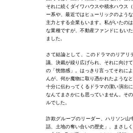
それに続くダイワハウスや積水ハウス
ー系や、最近ではヒューリックのよう
主力とする企業もいます。私がいたの
な業種ですが、不動産ファンドにもい
ました。
さて結論として、このドラマのリアリ
議、決裁が繰り広げられ、それに向け
の「恍惚感」。はっきり言ってそれに
んが、何か魔物に取り憑かれたような
十分に伝わってくるドラマの潔い演出
なんてまさかにも思っていません。そ
ルでした。
詐欺グループのリーダー、ハリソン山
話、土地の奪い合いの歴史」、まさし