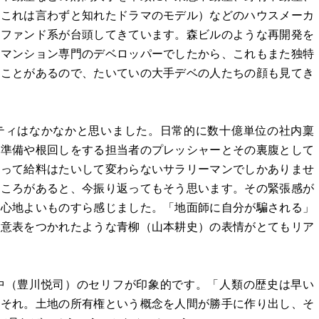
（これは言わずと知れたドラマのモデル）などのハウスメーカ
なファンド系が台頭してきています。森ビルのような再開発を
はマンション専門のデベロッパーでしたから、これもまた独特
たことがあるので、たいていの大手デベの人たちの顔も見てき
ティはなかなかと思いました。日常的に数十億単位の社内稟
て準備や根回しをする担当者のプレッシャーとその裏腹として
よって給料はたいして変わらないサラリーマンでしかありませ
ところがあると、今振り返ってもそう思います。その緊張感が
に心地よいものすら感じました。「地面師に自分が騙される」
の意表をつかれたような青柳（山本耕史）の表情がとてもリア
中（豊川悦司）のセリフが印象的です。「人類の歴史は早い
くそれ。土地の所有権という概念を人間が勝手に作り出し、そ